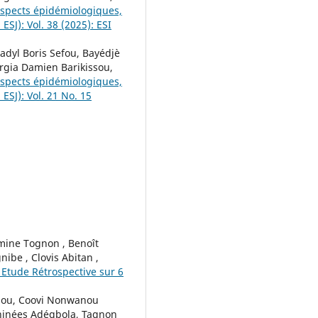
 aspects épidémiologiques,
ESJ): Vol. 38 (2025): ESI
adyl Boris Sefou, Bayédjè
gia Damien Barikissou,
 aspects épidémiologiques,
 ESJ): Vol. 21 No. 15
mine Tognon , Benoît
ibe , Clovis Abitan ,
 Etude Rétrospective sur 6
sou, Coovi Nonwanou
Phinées Adégbola, Tagnon