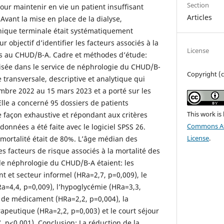
Section
our maintenir en vie un patient insuffisant
Articles
Avant la mise en place de la dialyse,
onique terminale était systématiquement
r objectif d’identifier les facteurs associés à la
License
s au CHUD/B-A. Cadre et méthodes d’étude:
lisée dans le service de néphrologie du CHUD/B-
Copyright (c
e transversale, descriptive et analytique qui
mbre 2022 au 15 mars 2023 et a porté sur les
lle a concerné 95 dossiers de patients
This work is
e façon exhaustive et répondant aux critères
Commons Att
données a été faite avec le logiciel SPSS 26.
License
.
 mortalité était de 80%. L’âge médian des
Les facteurs de risque associés à la mortalité des
de néphrologie du CHUD/B-A étaient: les
t et secteur informel (HRa=2,7, p=0,009), le
a=4,4, p=0,009), l’hypoglycémie (HRa=3,3,
 de médicament (HRa=2,2, p=0,004), la
peutique (HRa=2,2, p=0,003) et le court séjour
 p<0,001). Conclusion: La réduction de la