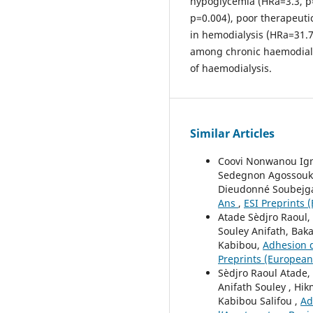
hypoglycemia (HRa=3.3, p
p=0.004), poor therapeuti
in hemodialysis (HRa=31.7
among chronic haemodialy
of haemodialysis.
Similar Articles
Coovi Nonwanou Igna
Sedegnon Agossoukpe
Dieudonné Soubejg
Ans
,
ESI Preprints (
Atade Sèdjro Raoul,
Souley Anifath, Bak
Kabibou,
Adhesion d
Preprints (European 
Sèdjro Raoul Atade,
Anifath Souley , Hik
Kabibou Salifou ,
Ad