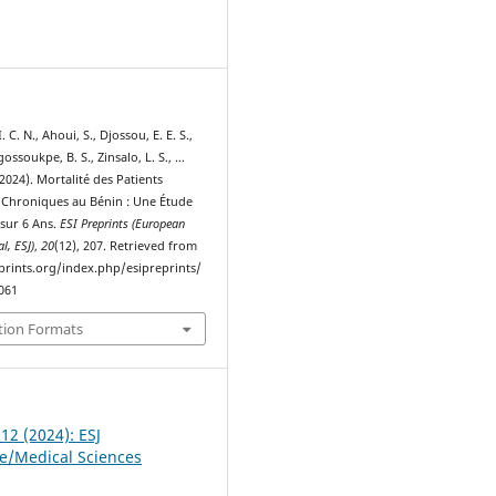
8
C. N., Ahoui, S., Djossou, E. E. S.,
ossoukpe, B. S., Zinsalo, L. S., …
2024). Mortalité des Patients
Chroniques au Bénin : Une Étude
 sur 6 Ans.
ESI Preprints (European
al, ESJ)
,
20
(12), 207. Retrieved from
eprints.org/index.php/esipreprints/
1061
tion Formats
 12 (2024): ESJ
fe/Medical Sciences