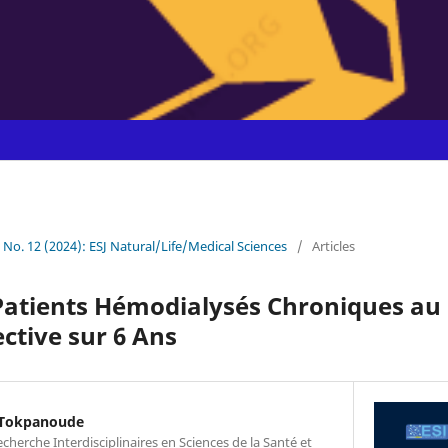
0 No. 12 (2024): ESJ Natural/Life/Medical Sciences
/
Articles
Patients Hémodialysés Chroniques au 
ctive sur 6 Ans
 Tokpanoude
cherche Interdisciplinaires en Sciences de la Santé et