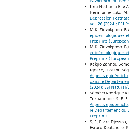
l’Avortmrnt au Ben
Ireti Nethania Elie
Hermionne Loko, Ab
Dépression Postnata
Vol. 26 (2024): ESI P
M.K. Zinvokpodo, B.
épidémiologiques e
Preprints (European S
M.K. Zinvokpodo, B.
épidémiologiques e
Preprints (European S
Kakpo Zannou Sèmèv
Ignace, Djossou Sègn
Aspects épidémiologi
dans le Département
(2024): ESJ Natural/
Sèmèvo Rodrigue Ka
Tokpanoude, S. E. El
Aspects épidémiolog
le Département du L
Preprints
S. E. Elvire Djosso
Evrard Koutchoro, 