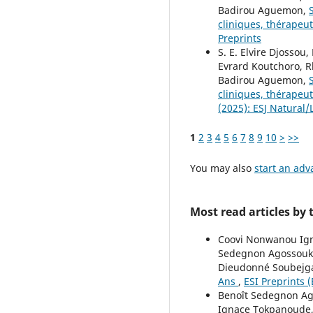
Badirou Aguemon,
cliniques, thérapeu
Preprints
S. E. Elvire Djosso
Evrard Koutchoro, 
Badirou Aguemon,
cliniques, thérapeu
(2025): ESJ Natural/
1
2
3
4
5
6
7
8
9
10
>
>>
You may also
start an adv
Most read articles by
Coovi Nonwanou Igna
Sedegnon Agossoukpe
Dieudonné Soubejg
Ans
,
ESI Preprints (
Benoît Sedegnon Ag
Ignace Tokpanoude, 