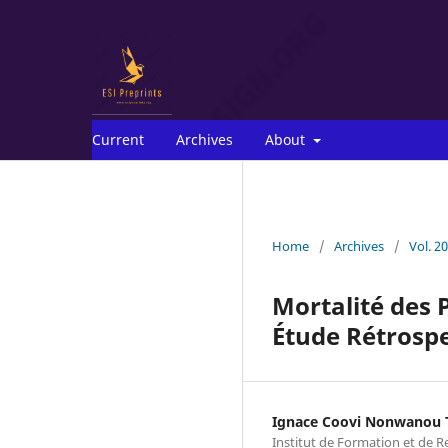
Current
Archives
About
Home
/
Archives
/
Vol. 2
Mortalité des 
Étude Rétrospe
Ignace Coovi Nonwanou
Institut de Formation et de Re