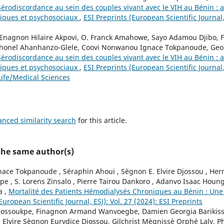
Sérodiscordance au sein des couples vivant avec le VIH au Bénin :
tiques et psychosociaux
,
ESI Preprints (European Scientific Journal, 
u, Enagnon Hilaire Akpovi, O. Franck Amahowe, Sayo Adamou Djibo, F
Rhonel Ahanhanzo-Glele, Coovi Nonwanou Ignace Tokpanoude, Geor
Sérodiscordance au sein des couples vivant avec le VIH au Bénin :
tiques et psychosociaux
,
ESI Preprints (European Scientific Journal,
Life/Medical Sciences
anced similarity search
for this article.
 the same author(s)
ce Tokpanoude , Séraphin Ahoui , Sègnon E. Elvire Djossou , Her
 , S. Lorens Zinsalo , Pierre Tairou Dankoro , Adanvo Isaac Houngn
a ,
Mortalité des Patients Hémodialysés Chroniques au Bénin : Une
European Scientific Journal, ESJ): Vol. 27 (2024): ESI Preprints
ossoukpe, Finagnon Armand Wanvoegbe, Damien Georgia Barikis
Elvire Sègnon Eurydice Djossou, Gilchrist Mègnissè Orphé Laly, 