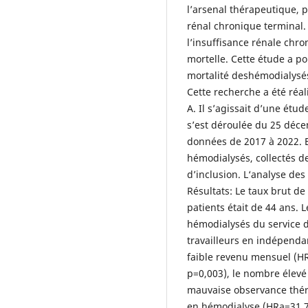
l’arsenal thérapeutique, p
rénal chronique terminal. 
l’insuffisance rénale chr
mortelle. Cette étude a pou
mortalité deshémodialysé
Cette recherche a été réa
A. Il s’agissait d’une étud
s’est déroulée du 25 déce
données de 2017 à 2022. E
hémodialysés, collectés d
d’inclusion. L‘analyse des 
Résultats: Le taux brut de
patients était de 44 ans. 
hémodialysés du service 
travailleurs en indépendan
faible revenu mensuel (HR
p=0,003), le nombre élevé
mauvaise observance théra
en hémodialyse (HRa=31,7,