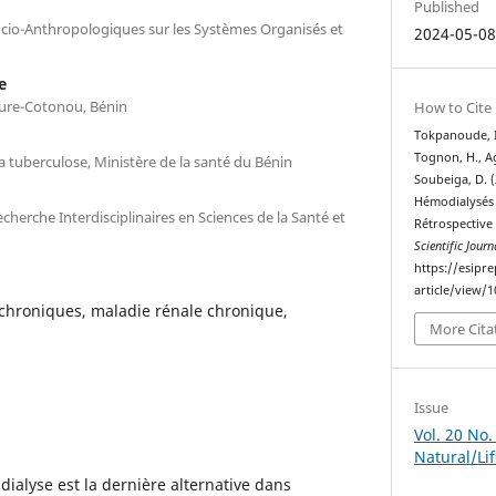
Published
cio-Anthropologiques sur les Systèmes Organisés et
2024-05-0
e
ture-Cotonou, Bénin
How to Cite
Tokpanoude, I. 
Tognon, H., Ag
 tuberculose, Ministère de la santé du Bénin
Soubeiga, D. (
Hémodialysés 
cherche Interdisciplinaires en Sciences de la Santé et
Rétrospective
Scientific Journ
https://esipr
article/view/
chroniques, maladie rénale chronique,
More Cita
Issue
Vol. 20 No.
Natural/Li
 dialyse est la dernière alternative dans