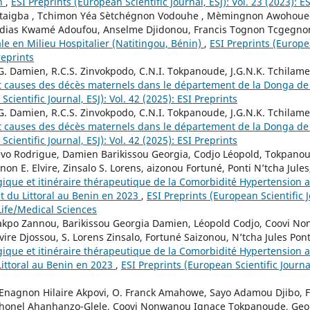
in
,
ESI Preprints (European Scientific Journal, ESJ): Vol. 23 (2023): E
 Ataigba , Tchimon Yéa Sètchégnon Vodouhe , Mèmingnon Awohouedj
dias Kwamé Adoufou, Anselme Djidonou, Francis Tognon Tcgegnon
le en Milieu Hospitalier (Natitingou, Bénin)
,
ESI Preprints (Europea
reprints
G. Damien, R.C.S. Zinvokpodo, C.N.I. Tokpanoude, J.G.N.K. Tchilam
t causes des décès maternels dans le département de la Donga de
cientific Journal, ESJ): Vol. 42 (2025): ESI Preprints
G. Damien, R.C.S. Zinvokpodo, C.N.I. Tokpanoude, J.G.N.K. Tchilam
t causes des décès maternels dans le département de la Donga de
cientific Journal, ESJ): Vol. 42 (2025): ESI Preprints
o Rodrigue, Damien Barikissou Georgia, Codjo Léopold, Tokpan
on E. Elvire, Zinsalo S. Lorens, aizonou Fortuné, Ponti N’tcha Jul
que et itinéraire thérapeutique de la Comorbidité Hypertension art
 du Littoral au Benin en 2023
,
ESI Preprints (European Scientific J
Life/Medical Sciences
kpo Zannou, Barikissou Georgia Damien, Léopold Codjo, Coovi N
vire Djossou, S. Lorens Zinsalo, Fortuné Saizonou, N’tcha Jules Po
ique et itinéraire thérapeutique de la Comorbidité Hypertension ar
ittoral au Benin en 2023
,
ESI Preprints (European Scientific Journal,
u, Enagnon Hilaire Akpovi, O. Franck Amahowe, Sayo Adamou Djibo, F
Rhonel Ahanhanzo-Glele, Coovi Nonwanou Ignace Tokpanoude, Geor