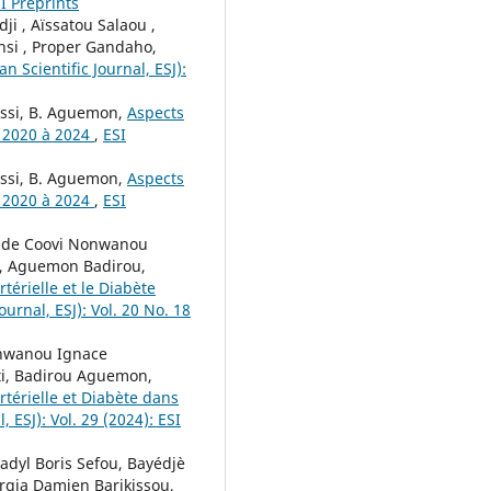
SI Preprints
i , Aïssatou Salaou ,
si , Proper Gandaho,
n Scientific Journal, ESJ):
essi, B. Aguemon,
Aspects
 2020 à 2024
,
ESI
essi, B. Aguemon,
Aspects
 2020 à 2024
,
ESI
oude Coovi Nonwanou
es, Aguemon Badirou,
érielle et le Diabète
ournal, ESJ): Vol. 20 No. 18
onwanou Ignace
nti, Badirou Aguemon,
térielle et Diabète dans
 ESJ): Vol. 29 (2024): ESI
adyl Boris Sefou, Bayédjè
gia Damien Barikissou,