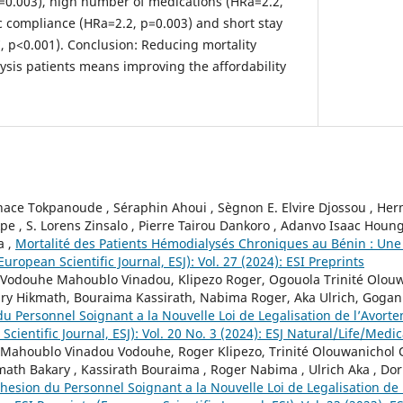
=0.003), high number of medications (HRa=2.2,
c compliance (HRa=2.2, p=0.003) and short stay
, p<0.001). Conclusion: Reducing mortality
sis patients means improving the affordability
ce Tokpanoude , Séraphin Ahoui , Sègnon E. Elvire Djossou , Her
 , S. Lorens Zinsalo , Pierre Tairou Dankoro , Adanvo Isaac Houngn
a ,
Mortalité des Patients Hémodialysés Chroniques au Bénin : Une
European Scientific Journal, ESJ): Vol. 27 (2024): ESI Preprints
 Vodouhe Mahoublo Vinadou, Klipezo Roger, Ogouola Trinité Olouw
ary Hikmath, Bouraima Kassirath, Nabima Roger, Aka Ulrich, Gogan 
u Personnel Soignant a la Nouvelle Loi de Legalisation de l’Avor
Scientific Journal, ESJ): Vol. 20 No. 3 (2024): ESJ Natural/Life/Medi
 Mahoublo Vinadou Vodouhe, Roger Klipezo, Trinité Olouwanichol 
math Bakary , Kassirath Bouraima , Roger Nabima , Ulrich Aka , Dor
hesion du Personnel Soignant a la Nouvelle Loi de Legalisation de