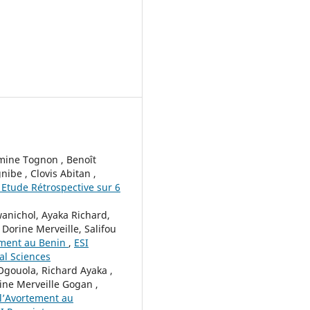
mine Tognon , Benoît
ibe , Clovis Abitan ,
 Etude Rétrospective sur 6
anichol, Ayaka Richard,
Dorine Merveille, Salifou
tement au Benin
,
ESI
cal Sciences
Ogouola, Richard Ayaka ,
ine Merveille Gogan ,
 l’Avortement au