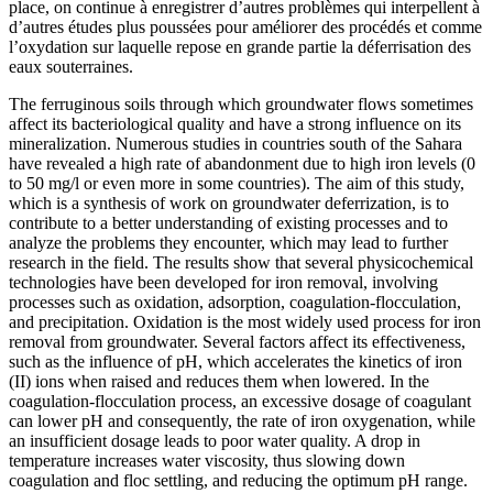
place, on continue à enregistrer d’autres problèmes qui interpellent à
d’autres études plus poussées pour améliorer des procédés et comme
l’oxydation sur laquelle repose en grande partie la déferrisation des
eaux souterraines.
The ferruginous soils through which groundwater flows sometimes
affect its bacteriological quality and have a strong influence on its
mineralization. Numerous studies in countries south of the Sahara
have revealed a high rate of abandonment due to high iron levels (0
to 50 mg/l or even more in some countries). The aim of this study,
which is a synthesis of work on groundwater deferrization, is to
contribute to a better understanding of existing processes and to
analyze the problems they encounter, which may lead to further
research in the field. The results show that several physicochemical
technologies have been developed for iron removal, involving
processes such as oxidation, adsorption, coagulation-flocculation,
and precipitation. Oxidation is the most widely used process for iron
removal from groundwater. Several factors affect its effectiveness,
such as the influence of pH, which accelerates the kinetics of iron
(II) ions when raised and reduces them when lowered. In the
coagulation-flocculation process, an excessive dosage of coagulant
can lower pH and consequently, the rate of iron oxygenation, while
an insufficient dosage leads to poor water quality. A drop in
temperature increases water viscosity, thus slowing down
coagulation and floc settling, and reducing the optimum pH range.