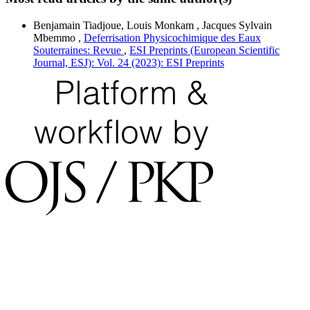
Benjamain Tiadjoue, Louis Monkam , Jacques Sylvain
Mbemmo ,
Deferrisation Physicochimique des Eaux
Souterraines: Revue
,
ESI Preprints (European Scientific
Journal, ESJ): Vol. 24 (2023): ESI Preprints