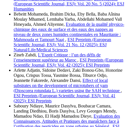
(European Scientific Journal, ESJ): Vol. 20 No. 5 (2024): ESJ
Humanities
Bebeitt Mohameda, Brahim Dicka, Eby Bella, Baba Aînina
Moulay Mhamed, Lemhaba Yarba, Abdellahi Mohamed Vall
Hmeyada, Ahmed Aliyenne,
Evaluation de la qualité physico-
chimique des eaux de surface et des eaux des nappes au
niveau de deux zones humides continentales en Mauritanie :
Mahmouda et Tamourt Naaj
,
ESI Preprints (European
Scientific Journal, ESJ): Vol. 21 No. 12 (2025): ESJ
Natural/Life/Medical Sciences
Zineb Zahdi,
L’Esprit Critique : l’un des défis de
l’enseignement supérieur au Maroc
,
ESI Preprints (European
Scientific Journal, ESJ): Vol. 42 (2025): ESI Preprints
Arlette Adjatin, Sidoine Dedavi, Zaki Bonou-Gbo, Honorine
Ogou, Crispus Tossa, Yasmine Bossa, Tiburce Odjo,
Jeannette Fakorede, Alexandre Dansi,
Effect of local
substrates on the development of microtubers of yam
(Dioscorea rotundata L.) varieties using the SAH technique
,
ESI Preprints (European Scientific Journal, ESJ): Vol. 41
(2025): ESI Preprints
Saboury Ndiaye, Maurice Dasylva, Boubacar Camara,
Landing Diedhiou, Boris Dasylva, Levy Georges Mendy,
Mamadou Ndao, El Hadji Mamadou Dieye,
Evaluation des
Connaissances, Attitudes et Pratiques des maraîchers face à
l’utilisation des pesticides en zone urbaine au Sénégal
,
ESI