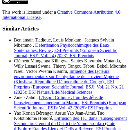
This work is licensed under a
Creative Commons Attribution 4.0
International License
.
Similar Articles
Benjamain Tiadjoue, Louis Monkam , Jacques Sylvain
Mbemmo ,
Deferrisation Physicochimique des Eaux
Souterraines: Revue
,
ESI Preprints (European Scientific
Journal, ESJ): Vol. 24 (2023): ESI Preprints
Clément Munganga Kilingwa, Santos Kavumbu Mutanda,
Willy Lusasi Swana, Thierry Tangou Tabou, Bekeli Mbomba
Nseu, Victor Pwema Kiamfu,
Influence des facteurs
environnementaux sur l’ichtyofaune de la rivière Mpieme
(Kinshasa, République Démocratique du Congo)
,
ESI
Preprints (European Scientific Journal, ESJ): Vol. 21 No. 21
(2025): ESJ Natural/Life/Medical Sciences
Zineb Zahdi,
L’Esprit Critique : l’un des défis de
l’enseignement supérieur au Maroc
,
ESI Preprints (European
Scientific Journal, ESJ): Vol. 42 (2025): ESI Preprints
Yao Konan Bérenger, Assue Yao Jean-Aimé, Tuo
Kolotioloma Honoré,
Diffusion des TIC dans l’Enseignement
Secondaire General du District de Yamoussoukro (Cote
d’Ivoire): Etat des Lieux et Defis a Relever
,
ESI Preprints