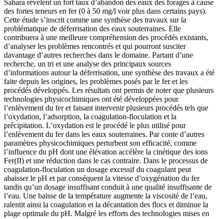
Sahara révèlent un fort taux d’abandon des eaux des forages à cause
des fortes teneurs en fer (0 à 50 mg/l voir plus dans certains pays).
Cette étude s’inscrit comme une synthèse des travaux sur la
problématique de déferrisation des eaux souterraines. Elle
contribuera à une meilleure compréhension des procédés existants,
d’analyser les problèmes rencontrés et qui pourront susciter
davantage d’autres recherches dans le domaine. Partant d’une
recherche, un tri et une analyse des principaux sources
d’informations autour la déferrisation, une synthèse des travaux a été
faite depuis les origines, les problèmes posés par le fer et les
procédés développés. Les résultats ont permis de noter que plusieurs
technologies physicochimiques ont été développées pour
l’enlèvement du fer et faisant intervenir plusieurs procédés tels que
l’oxydation, l’adsorption, la coagulation-floculation et la
précipitation. L’oxydation est le procédé le plus utilisé pour
l’enlèvement du fer dans les eaux souterraines. Par conte d’autres
paramètres physicochimiques perturbent son efficacité, comme
l’influence du pH dont une élévation accélère la cinétique des ions
Fer(II) et une réduction dans le cas contraire. Dans le processus de
coagulation-floculation un dosage excessif du coagulant peut
abaisser le pH et par conséquent la vitesse d’oxygénation du fer
tandis qu’un dosage insuffisant conduit à une qualité insuffisante de
l’eau. Une baisse de la température augmente la viscosité de l’eau,
ralentit ainsi la coagulation et la décantation des flocs et diminue la
plage optimale du pH. Malgré les efforts des technologies mises en