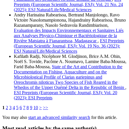
Preprints (European Scientific Journal, ESJ): Vol. 21 No. 24
(2025): ESJ Natural/Life/Medical Sciences
Andry Harinaina Rabearisoa, Bertrand Manjolongo, Ravo
Victoire Nasolomampionona, Hajandrainy Rabearisoa, Bruno
Razanamparany, Nasolo Sedravola Randimbiarison,
Evaluation des Impacts Environnementaux et Sanitaires Liés
aux Analyses Physico-Chimique et Bactériologique de la
Rivière Matsiatra à Fianarantsoa, Madagascar
,
ESI Preprints
(European Scientific Journal, ESJ): Vol. 19 No. 36 (2023):
ESJ Natural/Life/Medical Sciences
Kafilath Radji, Nicéphore M. Glodjinon, Brice A.M. Ohin,
Noël S. Tovide, Pacôme A. Noumavo, Lamine Baba-Moussa,
Farid Baba-Moussa,
State of the Art and Contribution to the
Documentation on Fishing, Aquaculture and on the
Microbiological Profile of Clarias gariepinus and
Oreochromis niloticus Two Species of Fish Reared in the
Whedos of the Upper Ouémé Delta in the Republic of Benin
,
ESI Preprints (European Scientific Journal, ESJ): Vol. 20
(2023): ESI Preprints
1
2
3
4
5
6
7
8
9
10
>
>>
You may also
start an advanced similarity search
for this article.
Most read articles by the same author(s)