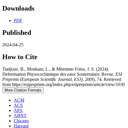
Downloads
PDF
Published
2024-04-25
How to Cite
Tiadjoue, B., Monkam, L., & Mbemmo Fotso, J. S. (2024).
Deferrisation Physocochimique des eaux Souterraines: Revue.
ESI
Preprints (European Scientific Journal, ESJ)
,
20
(9), 74. Retrieved
from https://esipreprints.org/index.php/esipreprints/article/view/1030
More Citation Formats
ACM
ACS
APA
ABNT
Chicago
Harvard