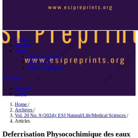
Current
Archives
About
About the Journal
Submissions
Privacy Statement
Search
Register
Login
Home
/
Archives
/
Vol. 20 No. 9 (2024): ESJ Natural/Life/Medical Sciences
/
Articles
Deferrisation Physocochimique des eaux