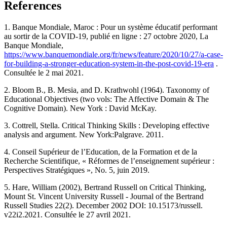
References
1. Banque Mondiale, Maroc : Pour un système éducatif performant
au sortir de la COVID-19, publié en ligne : 27 octobre 2020, La
Banque Mondiale,
https://www.banquemondiale.org/fr/news/feature/2020/10/27/a-case-
for-building-a-stronger-education-system-in-the-post-covid-19-era
.
Consultée le 2 mai 2021.
2. Bloom B., B. Mesia, and D. Krathwohl (1964). Taxonomy of
Educational Objectives (two vols: The Affective Domain & The
Cognitive Domain). New York : David McKay.
3. Cottrell, Stella. Critical Thinking Skills : Developing effective
analysis and argument. New York:Palgrave. 2011.
4. Conseil Supérieur de l’Education, de la Formation et de la
Recherche Scientifique, « Réformes de l’enseignement supérieur :
Perspectives Stratégiques », No. 5, juin 2019.
5. Hare, William (2002), Bertrand Russell on Critical Thinking,
Mount St. Vincent University Russell - Journal of the Bertrand
Russell Studies 22(2). December 2002 DOI: 10.15173/russell.
v22i2.2021. Consultée le 27 avril 2021.