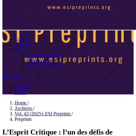
Current
Archives
About
About the Journal
Submissions
Privacy Statement
Search
Register
Login
Home
/
Archives
/
Vol. 42 (2025): ESI Preprints
/
Preprints
L’Esprit Critique : l’un des défis de