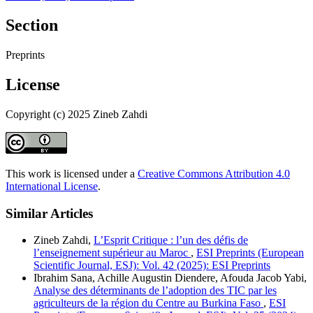
Section
Preprints
License
Copyright (c) 2025 Zineb Zahdi
This work is licensed under a
Creative Commons Attribution 4.0
International License
.
Similar Articles
Zineb Zahdi,
L’Esprit Critique : l’un des défis de
l’enseignement supérieur au Maroc
,
ESI Preprints (European
Scientific Journal, ESJ): Vol. 42 (2025): ESI Preprints
Ibrahim Sana, Achille Augustin Diendere, Afouda Jacob Yabi,
Analyse des déterminants de l’adoption des TIC par les
agriculteurs de la région du Centre au Burkina Faso
,
ESI