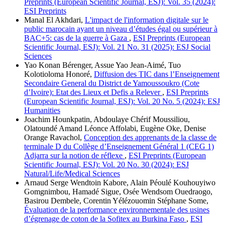
Preprints (European Scientific Journal, ESJ): Vol. 35 (2024):
ESI Preprints
Manal El Akhdari,
L'impact de l'information digitale sur le
public marocain ayant un niveau d’études égal ou supérieur à
BAC+5: cas de la guerre à Gaza
,
ESI Preprints (European
Scientific Journal, ESJ): Vol. 21 No. 31 (2025): ESJ Social
Sciences
Yao Konan Bérenger, Assue Yao Jean-Aimé, Tuo
Kolotioloma Honoré,
Diffusion des TIC dans l’Enseignement
Secondaire General du District de Yamoussoukro (Cote
d’Ivoire): Etat des Lieux et Defis a Relever
,
ESI Preprints
(European Scientific Journal, ESJ): Vol. 20 No. 5 (2024): ESJ
Humanities
Joachim Hounkpatin, Abdoulaye Chérif Moussiliou,
Olatoundé Amand Léonce Affolabi, Eugène Oke, Denise
Orange Ravachol,
Conception des apprenants de la classe de
terminale D du Collège d’Enseignement Général 1 (CEG 1)
Adjarra sur la notion de réflexe
,
ESI Preprints (European
Scientific Journal, ESJ): Vol. 20 No. 30 (2024): ESJ
Natural/Life/Medical Sciences
Arnaud Serge Wendtoin Kabore, Alain Péoulé Kouhouyiwo
Gomgnimbou, Hamadé Sigue, Osée Wendsom Ouedraogo,
Basirou Dembele, Corentin Yélézouomin Stéphane Some,
Évaluation de la performance environnementale des usines
d’égrenage de coton de la Sofitex au Burkina Faso
,
ESI