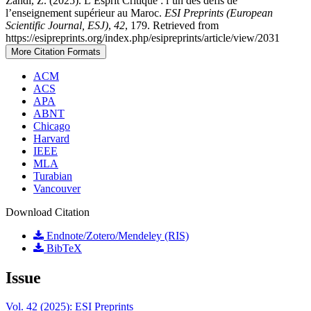
Zahdi, Z. (2025). L’Esprit Critique : l’un des défis de
l’enseignement supérieur au Maroc.
ESI Preprints (European
Scientific Journal, ESJ)
,
42
, 179. Retrieved from
https://esipreprints.org/index.php/esipreprints/article/view/2031
More Citation Formats
ACM
ACS
APA
ABNT
Chicago
Harvard
IEEE
MLA
Turabian
Vancouver
Download Citation
Endnote/Zotero/Mendeley (RIS)
BibTeX
Issue
Vol. 42 (2025): ESI Preprints