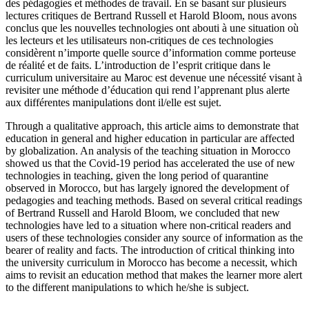
des pédagogies et méthodes de travail. En se basant sur plusieurs
lectures critiques de Bertrand Russell et Harold Bloom, nous avons
conclus que les nouvelles technologies ont abouti à une situation où
les lecteurs et les utilisateurs non-critiques de ces technologies
considèrent n’importe quelle source d’information comme porteuse
de réalité et de faits. L’introduction de l’esprit critique dans le
curriculum universitaire au Maroc est devenue une nécessité visant à
revisiter une méthode d’éducation qui rend l’apprenant plus alerte
aux différentes manipulations dont il/elle est sujet.
Through a qualitative approach, this article aims to demonstrate that
education in general and higher education in particular are affected
by globalization. An analysis of the teaching situation in Morocco
showed us that the Covid-19 period has accelerated the use of new
technologies in teaching, given the long period of quarantine
observed in Morocco, but has largely ignored the development of
pedagogies and teaching methods. Based on several critical readings
of Bertrand Russell and Harold Bloom, we concluded that new
technologies have led to a situation where non-critical readers and
users of these technologies consider any source of information as the
bearer of reality and facts. The introduction of critical thinking into
the university curriculum in Morocco has become a necessit, which
aims to revisit an education method that makes the learner more alert
to the different manipulations to which he/she is subject.