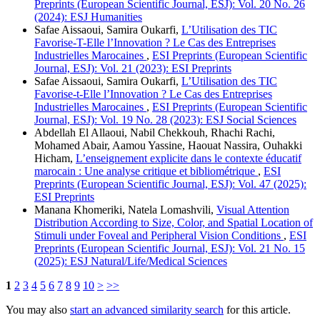
Preprints (European Scientific Journal, ESJ): Vol. 20 No. 26
(2024): ESJ Humanities
Safae Aissaoui, Samira Oukarfi,
L’Utilisation des TIC
Favorise-T-Elle l’Innovation ? Le Cas des Entreprises
Industrielles Marocaines
,
ESI Preprints (European Scientific
Journal, ESJ): Vol. 21 (2023): ESI Preprints
Safae Aissaoui, Samira Oukarfi,
L’Utilisation des TIC
Favorise-t-Elle l’Innovation ? Le Cas des Entreprises
Industrielles Marocaines
,
ESI Preprints (European Scientific
Journal, ESJ): Vol. 19 No. 28 (2023): ESJ Social Sciences
Abdellah El Allaoui, Nabil Chekkouh, Rhachi Rachi,
Mohamed Abair, Aamou Yassine, Haouat Nassira, Ouhakki
Hicham,
L’enseignement explicite dans le contexte éducatif
marocain : Une analyse critique et bibliométrique
,
ESI
Preprints (European Scientific Journal, ESJ): Vol. 47 (2025):
ESI Preprints
Manana Khomeriki, Natela Lomashvili,
Visual Attention
Distribution According to Size, Color, and Spatial Location of
Stimuli under Foveal and Peripheral Vision Conditions
,
ESI
Preprints (European Scientific Journal, ESJ): Vol. 21 No. 15
(2025): ESJ Natural/Life/Medical Sciences
1
2
3
4
5
6
7
8
9
10
>
>>
You may also
start an advanced similarity search
for this article.