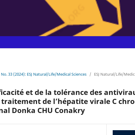
0 No. 33 (2024): ESJ Natural/Life/Medical Sciences
/
ESJ Natural/Life/Medic
fficacité et de la tolérance des antivir
 traitement de l’hépatite virale C chr
ional Donka CHU Conakry