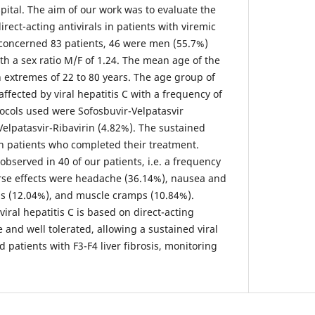
ital. The aim of our work was to evaluate the
irect-acting antivirals in patients with viremic
concerned 83 patients, 46 were men (55.7%)
h a sex ratio M/F of 1.24. The mean age of the
h extremes of 22 to 80 years. The age group of
ffected by viral hepatitis C with a frequency of
ocols used were Sofosbuvir-Velpatasvir
Velpatasvir-Ribavirin (4.82%). The sustained
n patients who completed their treatment.
observed in 40 of our patients, i.e. a frequency
rse effects were headache (36.14%), nausea and
us (12.04%), and muscle cramps (10.84%).
iral hepatitis C is based on direct-acting
ve and well tolerated, allowing a sustained viral
 patients with F3-F4 liver fibrosis, monitoring