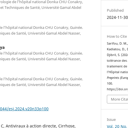
ologie de l’hôpital national Donka CHU Conakry,
 et Techniques de Santé, Université Gamal Abdel
Published
2024-11-3
de l’hôpital national Donka CHU Conakry, Guinée.
niques de Santé, Université Gamal Abdel Nasser,
How to Cite
Sarifou, D. M.
ya
Kadiatou, D., 
de l’hôpital national Donka CHU Conakry, Guinée.
Djibril, S. (202
niques de Santé, Université Gamal Abdel Nasser,
tolérance des 
traitement de 
l’Hôpital nat
Preprints (Europ
de l’hôpital national Donka CHU Conakry, Guinée.
100.
niques de Santé, Université Gamal Abdel Nasser,
https://doi.o
More Cita
19044/esj.2024.v20n33p100
Issue
 C, Antiviraux à action directe, Cirrhose,
Vol. 20 No.