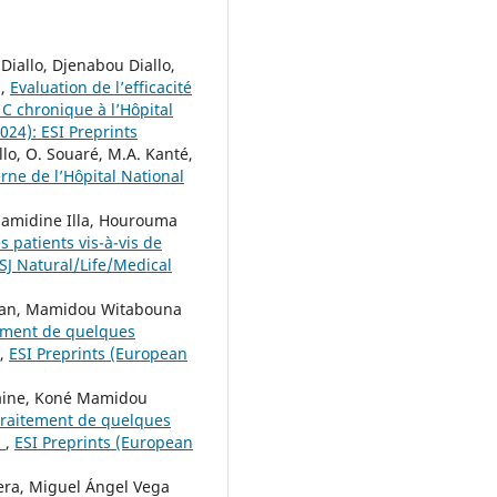
iallo, Djenabou Diallo,
a,
Evaluation de l’efficacité
e C chronique à l’Hôpital
2024): ESI Preprints
allo, O. Souaré, M.A. Kanté,
erne de l’Hôpital National
 Hamidine Illa, Hourouma
 patients vis-à-vis de
ESJ Natural/Life/Medical
ssan, Mamidou Witabouna
tement de quelques
,
ESI Preprints (European
laine, Koné Mamidou
 traitement de quelques
)
,
ESI Preprints (European
vera, Miguel Ángel Vega