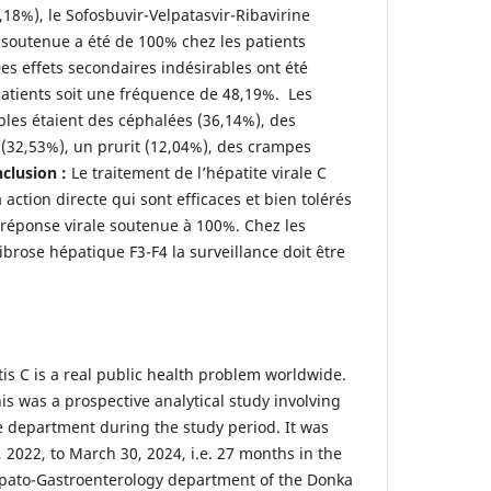
,18%), le Sofosbuvir-Velpatasvir-Ribavirine
e soutenue a été de 100% chez les patients
es effets secondaires indésirables ont été
atients soit une fréquence de 48,19%. Les
bles étaient des céphalées (36,14%), des
(32,53%), un prurit (12,04%), des crampes
clusion :
Le traitement de l’hépatite virale C
 action directe qui sont efficaces et bien tolérés
réponse virale soutenue à 100%. Chez les
ibrose hépatique F3-F4 la surveillance doit être
tis C is a real public health problem worldwide.
is was a prospective analytical study involving
he department during the study period. It was
 2022, to March 30, 2024, i.e. 27 months in the
Hepato-Gastroenterology department of the Donka