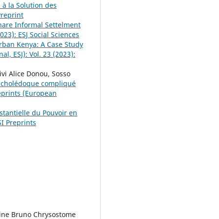
 à la Solution des
Preprint
hare Informal Settelment
2023): ESJ Social Sciences
Urban Kenya: A Case Study
al, ESJ): Vol. 23 (2023):
vi Alice Donou, Sosso
 cholédoque compliqué
eprints (European
tantielle du Pouvoir en
SI Preprints
ine Bruno Chrysostome