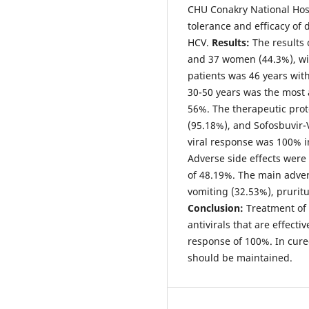
CHU Conakry National Hosp
tolerance and efficacy of d
HCV.
Results:
The results 
and 37 women (44.3%), wit
patients was 46 years wit
30-50 years was the most a
56%. The therapeutic prot
(95.18%), and Sofosbuvir-
viral response was 100% i
Adverse side effects were 
of 48.19%. The main adve
vomiting (32.53%), prurit
Conclusion:
Treatment of v
antivirals that are effecti
response of 100%. In cured
should be maintained.