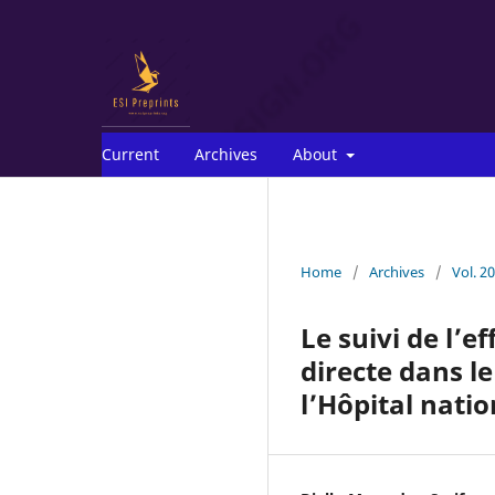
Current
Archives
About
Home
/
Archives
/
Vol. 2
Le suivi de l’e
directe dans le
l’Hôpital nat