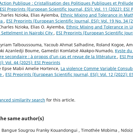
Action Publique : Cristallisation des Politiques Publiques et Prélude
ESI Preprints (European Scientific Journal, ESJ): Vol. 11 (2022): ESI 
Charles Nzioka, Elias Ayiemba,
Ethnic Mixing and Tolerance in Mat
ya
,
ESI Preprints (European Scientific Journal, ESJ): Vol. 19 No. 34 (
Charles Nzioka, Elias O. Ayiemba,
Ethnic Mixing and Tolerance in 
 Settelment in Nairobi City
,
ESI Preprints (European Scientific Journ
Myriam Talboussouma, Yacoub Ahmat Salhadine, Roland Kogoe, Ami
oki Azanledji Boume, Gamedzi Komlatsè Akakpo-Numado,
Kyste du
ire secondaire : à propos d’un cas et revue de la littérature
,
ESI Pr
J): Vol. 44 (2025): ESI Preprints
Epse Mabii Amelie Hortence,
La violence Comme Variable Consubs
le
,
ESI Preprints (European Scientific Journal, ESJ): Vol. 12 (2022): E
anced similarity search
for this article.
 the same author(s)
 Bangue Sougrou Franky Kouandongui , Timothée Mobima , Ndoiz