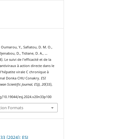
0
, Oumarou, Y., Safiatou, D. M. O.,
Djenabou, D., Tidiane, D. A., …
4). Le suivi de l’efficacité et de la
antiviraux à action directe dans le
l’hépatite virale C chronique à
ional Donka CHU Conakry.
ESI
ean Scientific Journal, ESJ)
,
20
(33),
rg/10.19044/esj.2024.v20n33p100
tion Formats
 33 (2024): ESJ