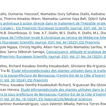
llo, Oumarou Youssouf, Mamadou Oury Safiatou Diallo, Kadiatou D
lo, Thierno Amadou Wann, Mamadou Lamine Yaya Bah, Djibril Syll
es antiviraux à action directe dans le traitement de l’hépatite viral
 Conakry
,
ESI Preprints (European Scientific Journal, ESJ): Vol. 34 (
, N.B. Doumbouya, O. Sow, A.T. Diallo, M.S. Diallo, K. Diallo, M.L. Di
logique de l’infection virale B chronique au service de Médecine Int
s (European Scientific Journal, ESJ): Vol. 44 (2025): ESI Preprints
ule Ngaya, Christy Ngollo, Allain Farra, Diallo Mamadou Sarifou,
bia, Sanra Déborah Sanogo,
Connaissance, attitude et pratique des
 Preprints (European Scientific Journal, ESJ): Vol. 21 No. 24 (2025): 
iallou, Richard Kouakou Donthy Kouakoubah, Ghislaine Bla N’gue
Tra Bi,
Étude ethnomédicinales des plantes utilisées dans le trai
ns la souspréfecture de Bengassou (Centre-Est de la Côte d’Ivoire)
J): Vol. 30 (2024): ESI Preprints
 Prisca, Kouakou Donthy Kouakoubah Richard, N’guessan Bla Ghis
Fézan Honora,
Étude ethnomédicinale des plantes utilisées dans le
ns la sous-préfecture de Bengassou (Centre-Est de la Côte d’Ivoire
SJ): Vol. 20 No. 18 (2024): ESJ Natural/Life/Medical Sciences
rtínez Ruedarodríguez, Louis Valentin Mballa, Patricia Torres Ri