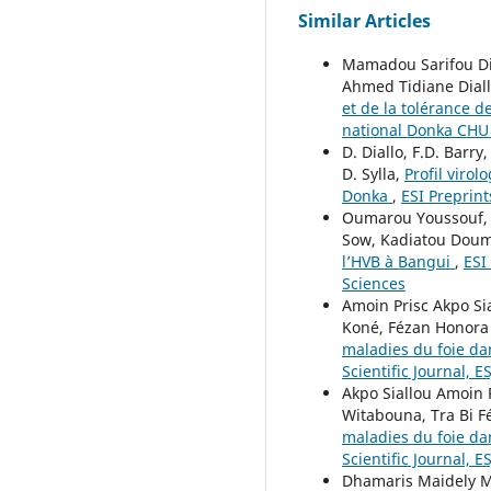
Similar Articles
Mamadou Sarifou Dia
Ahmed Tidiane Dial
et de la tolérance d
national Donka CHU
D. Diallo, F.D. Barry
D. Sylla,
Profil viro
Donka
,
ESI Preprint
Oumarou Youssouf, J
Sow, Kadiatou Doum
l’HVB à Bangui
,
ESI
Sciences
Amoin Prisc Akpo S
Koné, Fézan Honora 
maladies du foie da
Scientific Journal, ES
Akpo Siallou Amoin
Witabouna, Tra Bi 
maladies du foie da
Scientific Journal, E
Dhamaris Maidely Ma