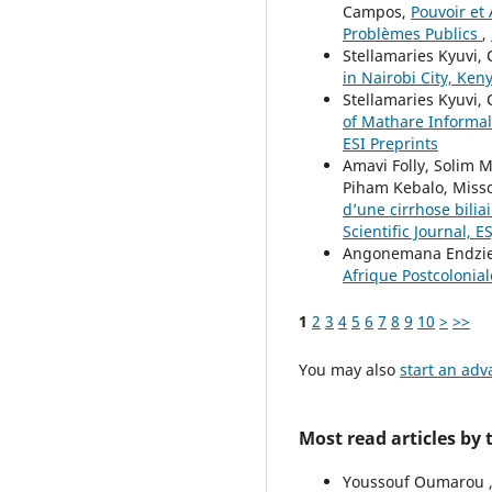
Campos,
Pouvoir et 
Problèmes Publics
,
Stellamaries Kyuvi, 
in Nairobi City, Ken
Stellamaries Kyuvi, 
of Mathare Informal
ESI Preprints
Amavi Folly, Solim 
Piham Kebalo, Miss
d’une cirrhose bilia
Scientific Journal, ES
Angonemana Endzie 
Afrique Postcolonia
1
2
3
4
5
6
7
8
9
10
>
>>
You may also
start an adv
Most read articles by
Youssouf Oumarou ,