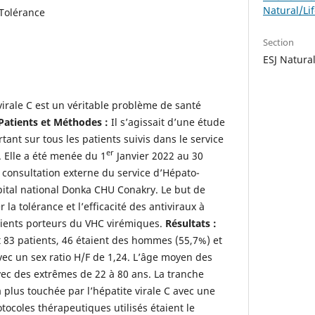
Natural/Li
 Tolérance
Section
ESJ Natura
virale C est un véritable problème de santé
Patients et Méthodes :
Il s’agissait d’une étude
tant sur tous les patients suivis dans le service
er
. Elle a été menée du 1
Janvier 2022 au 30
 consultation externe du service d’Hépato-
pital national Donka CHU Conakry. Le but de
r la tolérance et l’efficacité des antiviraux à
atients porteurs du VHC virémiques.
Résultats :
t 83 patients, 46 étaient des hommes (55,7%) et
ec un sex ratio H/F de 1,24. L’âge moyen des
vec des extrêmes de 22 à 80 ans. La tranche
a plus touchée par l’hépatite virale C avec une
ocoles thérapeutiques utilisés étaient le