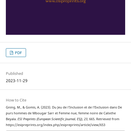
PDF
Published
2023-11-29
How to Cite
Gning, M., & Gomis, A. (2023). Du Jeu de l’Inclusion et de l’Exclusion dans De
purs hommes de Mbougar Sarr et Femme nue, femme noire de Calixthe
Beyala.
ESI Preprints (European Scientific Journal, ESJ)
,
23
, 665. Retrieved from
https://esipreprints.org/index.php/esipreprints/article/view/653