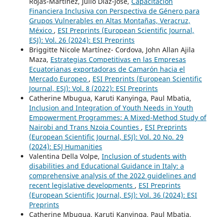
Rojas-Martínez, Julio Díaz-José,
Capacitación
Financiera Inclusiva con Perspectiva de Género para
Grupos Vulnerables en Altas Montañas, Veracruz,
México
,
ESI Preprints (European Scientific Journal,
ESJ): Vol. 26 (2024): ESI Preprints
Briggitte Nicole Martínez- Cordova, John Allan Ajila
Maza,
Estrategias Competitivas en las Empresas
Ecuatorianas exportadoras de Camarón hacia el
Mercado Europeo
,
ESI Preprints (European Scientific
Journal, ESJ): Vol. 8 (2022): ESI Preprints
Catherine Mbugua, Karuti Kanyinga, Paul Mbatia,
Inclusion and Integration of Youth Needs in Youth
Empowerment Programmes: A Mixed-Method Study of
Nairobi and Trans Nzoia Counties
,
ESI Preprints
(European Scientific Journal, ESJ): Vol. 20 No. 29
(2024): ESJ Humanities
Valentina Della Volpe,
Inclusion of students with
disabilities and Educational Guidance in Italy: a
comprehensive analysis of the 2022 guidelines and
recent legislative developments
,
ESI Preprints
(European Scientific Journal, ESJ): Vol. 36 (2024): ESI
Preprints
Catherine Mbugua, Karuti Kanyinga, Paul Mbatia,