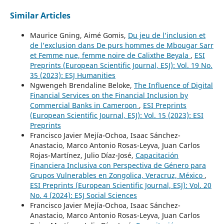
Similar Articles
Maurice Gning, Aimé Gomis,
Du jeu de l’inclusion et
de l’exclusion dans De purs hommes de Mbougar Sarr
et Femme nue, femme noire de Calixthe Beyala
,
ESI
Preprints (European Scientific Journal, ESJ): Vol. 19 No.
35 (2023): ESJ Humanities
Ngwengeh Brendaline Beloke,
The Influence of Digital
Financial Services on the Financial Inclusion by
Commercial Banks in Cameroon
,
ESI Preprints
(European Scientific Journal, ESJ): Vol. 15 (2023): ESI
Preprints
Francisco Javier Mejía-Ochoa, Isaac Sánchez-
Anastacio, Marco Antonio Rosas-Leyva, Juan Carlos
Rojas-Martínez, Julio Díaz-José,
Capacitación
Financiera Inclusiva con Perspectiva de Género para
Grupos Vulnerables en Zongolica, Veracruz, México
,
ESI Preprints (European Scientific Journal, ESJ): Vol. 20
No. 4 (2024): ESJ Social Sciences
Francisco Javier Mejía-Ochoa, Isaac Sánchez-
Anastacio, Marco Antonio Rosas-Leyva, Juan Carlos