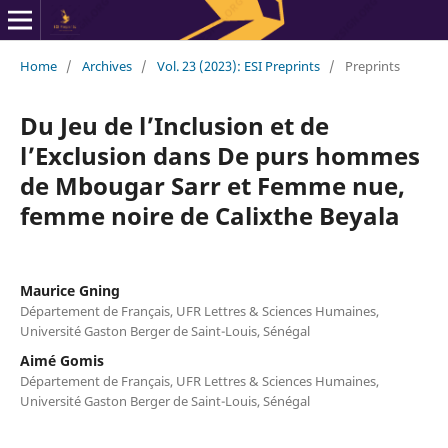
Home
/
Archives
/
Vol. 23 (2023): ESI Preprints
/
Preprints
Du Jeu de l’Inclusion et de
l’Exclusion dans De purs hommes
de Mbougar Sarr et Femme nue,
femme noire de Calixthe Beyala
Maurice Gning
Département de Français, UFR Lettres & Sciences Humaines,
Université Gaston Berger de Saint-Louis, Sénégal
Aimé Gomis
Département de Français, UFR Lettres & Sciences Humaines,
Université Gaston Berger de Saint-Louis, Sénégal