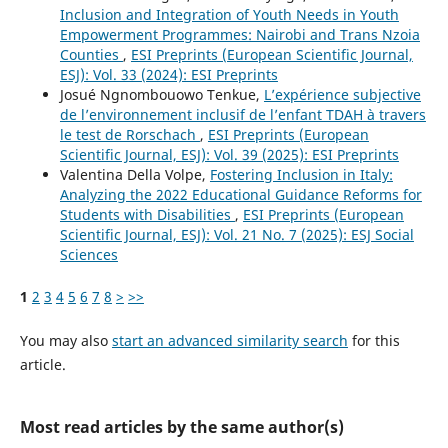
Inclusion and Integration of Youth Needs in Youth
Empowerment Programmes: Nairobi and Trans Nzoia
Counties
,
ESI Preprints (European Scientific Journal,
ESJ): Vol. 33 (2024): ESI Preprints
Josué Ngnombouowo Tenkue,
L’expérience subjective
de l’environnement inclusif de l’enfant TDAH à travers
le test de Rorschach
,
ESI Preprints (European
Scientific Journal, ESJ): Vol. 39 (2025): ESI Preprints
Valentina Della Volpe,
Fostering Inclusion in Italy:
Analyzing the 2022 Educational Guidance Reforms for
Students with Disabilities
,
ESI Preprints (European
Scientific Journal, ESJ): Vol. 21 No. 7 (2025): ESJ Social
Sciences
1
2
3
4
5
6
7
8
>
>>
You may also
start an advanced similarity search
for this
article.
Most read articles by the same author(s)