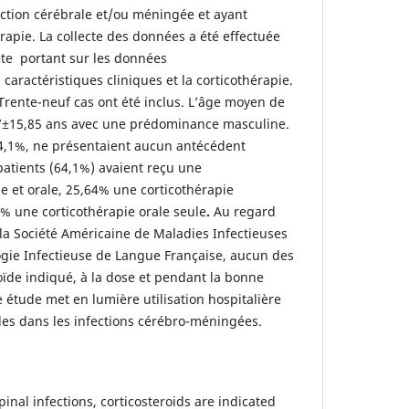
ection cérébrale et/ou méningée et ayant
rapie. La collecte des données a été effectuée
te portant sur les données
aractéristiques cliniques et la corticothérapie.
Trente-neuf cas ont été inclus. L’âge moyen de
,87±15,85 ans avec une prédominance masculine.
 64,1%, ne présentaient aucun antécédent
patients (64,1%) avaient reçu une
e et orale, 25,64% une corticothérapie
5% une corticothérapie orale seule
.
Au regard
a Société Américaine de Maladies Infectieuses
logie Infectieuse de Langue Française, aucun des
coïde indiqué, à la dose et pendant la bonne
e étude met en lumière utilisation hospitalière
des dans les infections cérébro-méningées.
inal infections, corticosteroids are indicated