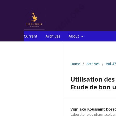
Current
Archives
About
Home
/
Archives
/
Vol. 4
Utilisation de
Etude de bon 
Vigniako Roussaint Doss
Laboratoire de pharmacologie 