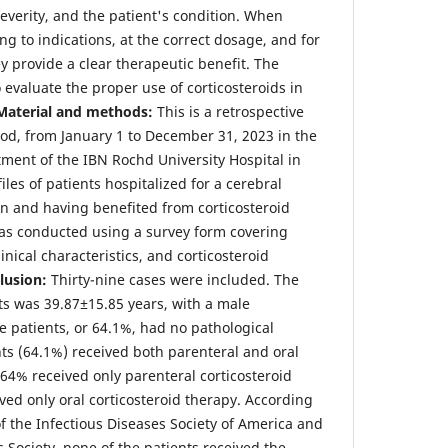
verity, and the patient's condition. When
ing to indications, at the correct dosage, and for
y provide a clear therapeutic benefit. The
o evaluate the proper use of corticosteroids in
Material and methods:
This is a retrospective
iod, from January 1 to December 31, 2023 in the
tment of the IBN Rochd University Hospital in
iles of patients hospitalized for a cerebral
n and having benefited from corticosteroid
was conducted using a survey form covering
nical characteristics, and corticosteroid
clusion:
Thirty-nine cases were included. The
ts was 39.87±15.85 years, with a male
 patients, or 64.1%, had no pathological
nts (64.1%) received both parenteral and oral
.64% received only parenteral corticosteroid
ved only oral corticosteroid therapy. According
 the Infectious Diseases Society of America and
 Society, none of the patients received the