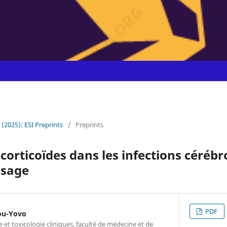
7 (2025): ESI Preprints
/
Preprints
s corticoïdes dans les infections céré
usage
PDF
ou-Yovo
et toxicologie cliniques, faculté de médecine et de