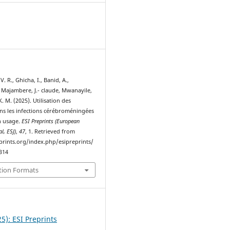
2
. R., Ghicha, I., Banid, A.,
 Majambere, J.- claude, Mwanayile,
 K. M. (2025). Utilisation des
ans les infections cérébroméningées
n usage.
ESI Preprints (European
al, ESJ)
,
47
, 1. Retrieved from
eprints.org/index.php/esipreprints/
2314
tion Formats
25): ESI Preprints