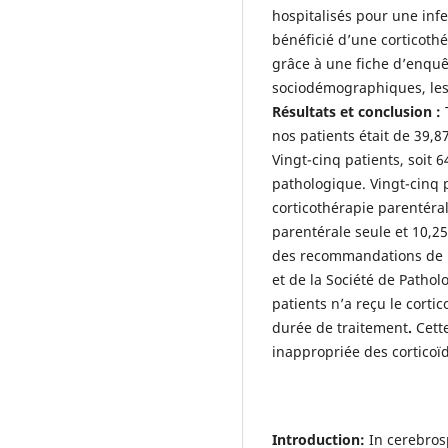
hospitalisés pour une inf
bénéficié d’une corticothé
grâce à une fiche d’enquê
sociodémographiques, les c
Résultats et conclusion :
nos patients était de 39
Vingt-cinq patients, soit
pathologique. Vingt-cinq 
corticothérapie parentéral
parentérale seule et 10,2
des recommandations de l
et de la Société de Patho
patients n’a reçu le corti
durée de traitement
.
Cett
inappropriée des corticoï
Introduction:
In cerebrosp