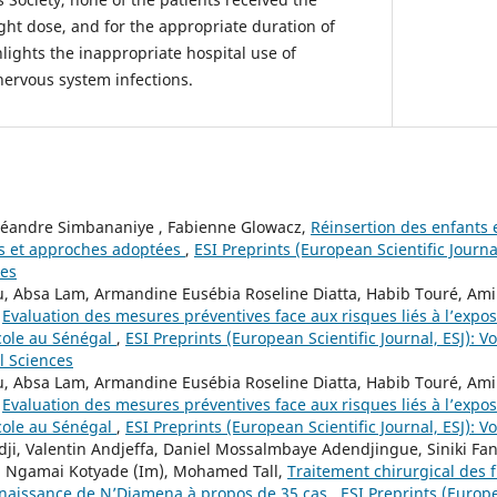
ight dose, and for the appropriate duration of
lights the inappropriate hospital use of
 nervous system infections.
Léandre Simbananiye , Fabienne Glowacz,
Réinsertion des enfants e
rs et approches adoptées
,
ESI Preprints (European Scientific Journal
ies
u, Absa Lam, Armandine Eusébia Roseline Diatta, Habib Touré, Ami
,
Evaluation des mesures préventives face aux risques liés à l’expos
cole au Sénégal
,
ESI Preprints (European Scientific Journal, ESJ): Vo
l Sciences
u, Absa Lam, Armandine Eusébia Roseline Diatta, Habib Touré, Ami
,
Evaluation des mesures préventives face aux risques liés à l’expos
cole au Sénégal
,
ESI Preprints (European Scientific Journal, ESJ): Vo
i, Valentin Andjeffa, Daniel Mossalmbaye Adendjingue, Siniki Fa
i, Ngamai Kotyade (Im), Mohamed Tall,
Traitement chirurgical des 
enaissance de N’Djamena à propos de 35 cas
,
ESI Preprints (Europe