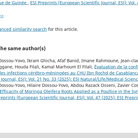
ue de Guinée
,
ESI Preprints (European Scientific Journal, ESJ): Vol.
>>
anced similarity search
for this article.
 the same author(s)
 Dossou-Yovo, Ikram Ghicha, Afaf Banid, Imane Rahmoune, Jean-c
gane, Houda Filali, Kamal Marhoum El Filali,
Évaluation de la con
 les infections cérébro-méningées au CHU Ibn Rochd de Casablan
 Journal, ESJ): Vol. 21 No. 33 (2025): ESJ Natural/Life/Medical Scien
Dossou-Yovo, Hilaire Dossou-Yovo, Abdou Razack Osseni, Zavier Co
 Efficacity of Moringa Oleifera Roots Applied as a Poultice in the 
reprints (European Scientific Journal, ESJ): Vol. 47 (2025): ESI Prepri