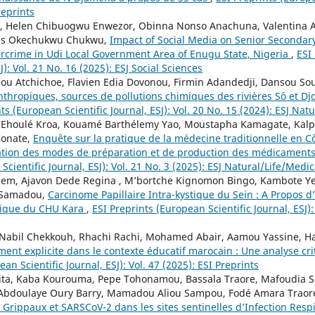
reprints
r, Helen Chibuogwu Enwezor, Obinna Nonso Anachuna, Valentina 
ius Okechukwu Chukwu,
Impact of Social Media on Senior Secondar
rcrime in Udi Local Government Area of Enugu State, Nigeria
,
ESI
SJ): Vol. 21 No. 16 (2025): ESJ Social Sciences
u Atchichoe, Flavien Edia Dovonou, Firmin Adandedji, Dansou So
anthropiques, sources de pollutions chimiques des rivières Sô et Dj
ts (European Scientific Journal, ESJ): Vol. 20 No. 15 (2024): ESJ Nat
Ehoulé Kroa, Kouamé Barthélemy Yao, Moustapha Kamagate, Kalpy 
Konate,
Enquête sur la pratique de la médecine traditionnelle en Côt
ication des modes de préparation et de production des médicaments
Scientific Journal, ESJ): Vol. 21 No. 3 (2025): ESJ Natural/Life/Medi
dem, Ajavon Dede Regina , M’bortche Kignomon Bingo, Kambote Ye
 Samadou,
Carcinome Papillaire Intra-kystique du Sein : A Propos d
rique du CHU Kara
,
ESI Preprints (European Scientific Journal, ESJ):
, Nabil Chekkouh, Rhachi Rachi, Mohamed Abair, Aamou Yassine, H
ent explicite dans le contexte éducatif marocain : Une analyse cr
an Scientific Journal, ESJ): Vol. 47 (2025): ESI Preprints
a, Kaba Kourouma, Pepe Tohonamou, Bassala Traore, Mafoudia So
bdoulaye Oury Barry, Mamadou Aliou Sampou, Fodé Amara Traor
s Grippaux et SARSCoV-2 dans les sites sentinelles d’Infection Resp