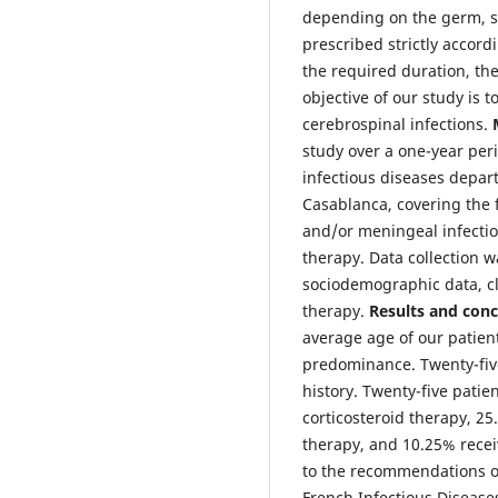
depending on the germ, se
prescribed strictly accord
the required duration, the
objective of our study is t
cerebrospinal infections.
study over a one-year per
infectious diseases depar
Casablanca, covering the f
and/or meningeal infectio
therapy. Data collection 
sociodemographic data, cli
therapy.
Results and con
average age of our patien
predominance. Twenty-five
history. Twenty-five patie
corticosteroid therapy, 25
therapy, and 10.25% recei
to the recommendations of
French Infectious Diseases