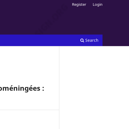
Register
Login
Search
broméningées :