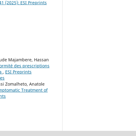
 41 (2025): ESI Preprints
laude Majambere, Hassan
formité des prescriptions
ca
,
ESI Preprints
ces
ssi Zomalheto, Anatole
Symptomatic Treatment of
nts