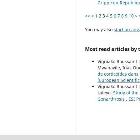
Grippe en Républiq
<<
<
1
2
3
4
5
6
7
8
9
10
>
You may also
start an adv
Most read articles by
Vigniako Roussaint
Mwanayile, Inas Oug
de corticoïdes dans
(European Scientific
Vigniako Roussaint 
Laleye,
Study of the
Gonarthrosis
,
ESI P