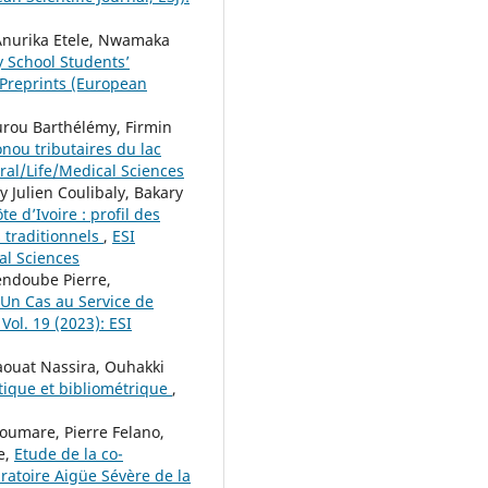
Anurika Etele, Nwamaka
y School Students’
 Preprints (European
urou Barthélémy, Firmin
onou tributaires du lac
ural/Life/Medical Sciences
Julien Coulibaly, Bakary
e d’Ivoire : profil des
 traditionnels
,
ESI
cal Sciences
ndoube Pierre,
’Un Cas au Service de
 Vol. 19 (2023): ESI
aouat Nassira, Ouhakki
itique et bibliométrique
,
umare, Pierre Felano,
e,
Etude de la co-
iratoire Aigüe Sévère de la