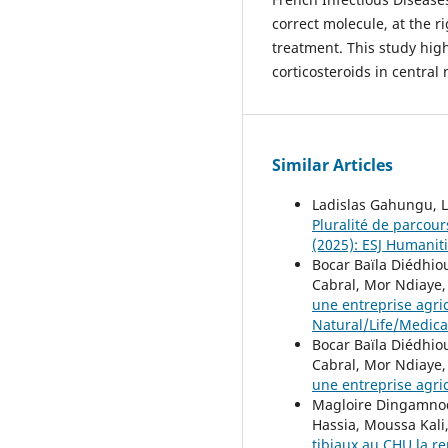
correct molecule, at the r
treatment. This study high
corticosteroids in central
Similar Articles
Ladislas Gahungu, 
Pluralité de parcou
(2025): ESJ Humanit
Bocar Baïla Diédhio
Cabral, Mor Ndiaye
une entreprise agri
Natural/Life/Medica
Bocar Baïla Diédhio
Cabral, Mor Ndiaye
une entreprise agri
Magloire Dingamnodj
Hassia, Moussa Kal
tibiaux au CHU la r