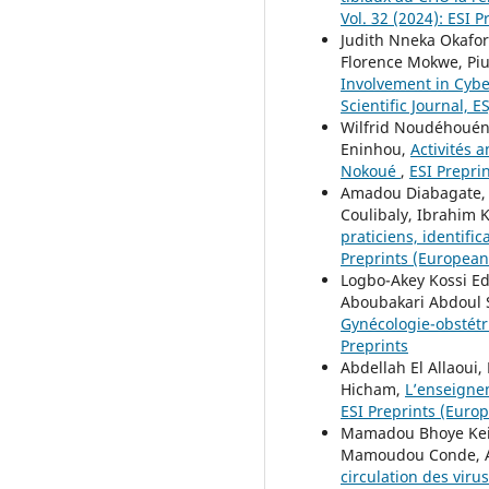
Vol. 32 (2024): ESI P
Judith Nneka Okafo
Florence Mokwe, P
Involvement in Cybe
Scientific Journal, E
Wilfrid Noudéhouéno
Eninhou,
Activités 
Nokoué
,
ESI Preprin
Amadou Diabagate, 
Coulibaly, Ibrahim 
praticiens, identif
Preprints (European 
Logbo-Akey Kossi E
Aboubakari Abdoul
Gynécologie-obstét
Preprints
Abdellah El Allaoui
Hicham,
L’enseignem
ESI Preprints (Europe
Mamadou Bhoye Keit
Mamoudou Conde, A
circulation des viru