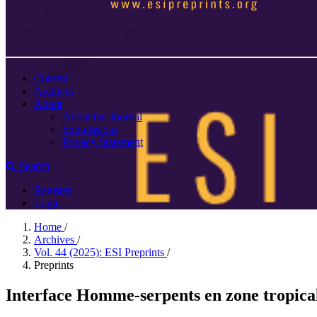
Current
Archives
About
About the Journal
Submissions
Privacy Statement
Search
Register
Login
Home
/
Archives
/
Vol. 44 (2025): ESI Preprints
/
Preprints
Interface Homme-serpents en zone tropical