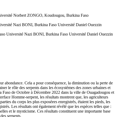
Université Norbert ZONGO, Koudougou, Burkina Faso
versité Nazi BONI, Burkina Faso Université Daniel Ouezzin
aso Université Nazi BONI, Burkina Faso Université Daniel Ouezzin
t leur abondance. Cela a pour conséquence, la diminution ou la perte de
miner le rôle des serpents dans les écosystèmes des zones urbaines et
kina Faso de Octobre à Décembre 2022 dans la ville de Ouagadougou et
nterface Homme-serpent, les résultats montrent que, les agriculteurs
rties du corps les plus exposéees enregistrés, étaient les pieds, les
strés. Les résultats ont également révélé que les espèces telles que :
nelles et le mysticisme. Ces résultats constituent une importante base
 des serpents.