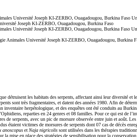
 Animales Université Joseph KI-ZERBO, Ouagadougou, Burkina Faso 
 Université Joseph KI-ZERBO, Ouagadougou, Burkina Faso
Animales Université Joseph KI-ZERBO, Ouagadougou, Burkina Faso Uni
logie Animales Université Joseph KI-ZERBO, Ouagadougou, Burkina F
ue détruisent les habitats des serpents, affectant ainsi leur diversité e
rpents sont très fragmentaires, et datent des années 1980. Afin de déter
 un inventaire herpétologique, et des enquêtes ont été conduits au Bur
Ophidiens, reparties en 24 genres et 08 familles. Pour ce qui est de l’i
s de serpents, avec un pic de morsure observée entre juin et août. Les pa
idus étaient victimes de morsures de serpents dont 07 cas de décès enregi
ix anoscopus
et
Naja nigricolis
sont utilisées dans les thérapies tradition
r la mise en place des stratégies de sensibilisation pour la conservation