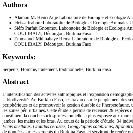
Authors
Alamou M. Henri Adje
Laboratoire de Biologie et Ecologie
Idrissa Kabore
Laboratoire de Biologie et Ecologie Animales
Siéfo Parfait Gnoumou
Laboratoire de Biologie et Ecologie 
COULIBALY, Dédougou, Burkina Faso
Emmanuel Midibahaye Hema
Laboratoire de Biologie et Eco
COULIBALY, Dédougou, Burkina Faso
Keywords:
Serpents, Homme, traitement, traditionnelle, Burkina Faso
Abstract
L’intensification des activités anthropiques et l’expansion démographiq
la biodiversité. Au Burkina Faso, les travaux sur le peuplement des se
périphériques et de promouvoir la gestion durable de l’herpétofaune,
les zones péri-urbaines. Cette étude a permis de recenser 29 espèces d’
constituent la couche socio-professionnelle la plus exposée aux morsure
jambes, les mains et les bras. Au cours de la période d’étude, 34 indiv
Echis ocellatus
,
Crotalus cerastes
,
Gongylophis colubrinus
,
Afronatr
de données sur les serpents du Burkina Faso, et serviront de repère pou