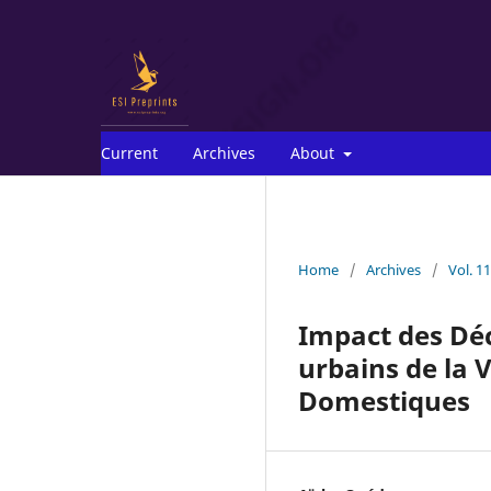
Current
Archives
About
Home
/
Archives
/
Vol. 1
Impact des Déc
urbains de la 
Domestiques