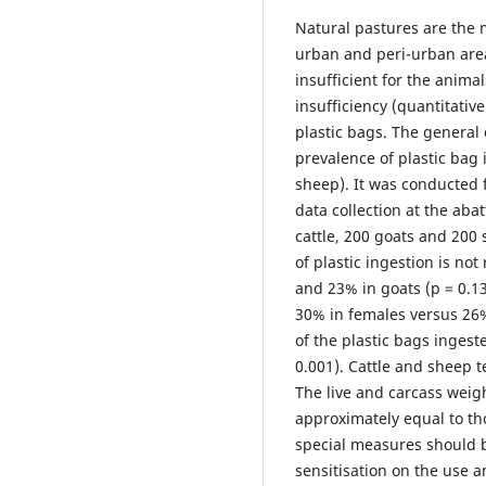
Natural pastures are the 
urban and peri-urban area
insufficient for the animal
insufficiency (quantitativ
plastic bags. The general 
prevalence of plastic bag 
sheep). It was conducted
data collection at the ab
cattle, 200 goats and 200 
of plastic ingestion is not
and 23% in goats (p = 0.13
30% in females versus 26%
of the plastic bags ingest
0.001). Cattle and sheep 
The live and carcass weig
approximately equal to th
special measures should b
sensitisation on the use 