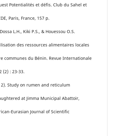
est Potentialités et défis. Club du Sahel et
DE, Paris, France, 157 p.
ossa L.H., Kiki P.S., & Houessou O.S.
tilisation des ressources alimentaires locales
tre communes du Bénin. Revue Internationale
 (2) : 23-33.
12). Study on rumen and reticulum
laughtered at Jimma Municipal Abattoir,
can-Eurasian Journal of Scientific