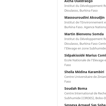
Aïcha Ouédraogo
Institut du Développement Ru
Dioulasso, Burkina Faso
Massouroudini Akoudjin
Institut de l’Environnement 
Burkina Faso. Agence Nation
Martin Bienvenu Somda
Institut du Développement Ru
Dioulasso, Burkina Faso Cent
l’Elevage en zone Subhumide 
Sidpakissidé Marius Com
Ecole Nationale de l'Elevage
Faso
Sheila Médina Karambiri
Centre Universitaire de Zini
Faso
Soudah Boma
Centre International de Rech
Subhumide (CIRDES), Bobo-Di
Sesseya Arnaud Sas Soha