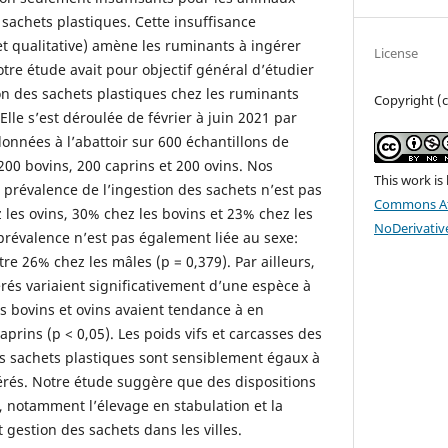
 sachets plastiques. Cette insuffisance
et qualitative) amène les ruminants à ingérer
License
tre étude avait pour objectif général d’étudier
ion des sachets plastiques chez les ruminants
Copyright (c
 Elle s’est déroulée de février à juin 2021 par
données à l’abattoir sur 600 échantillons de
00 bovins, 200 caprins et 200 ovins. Nos
This work is
a prévalence de l’ingestion des sachets n’est pas
Commons At
z les ovins, 30% chez les bovins et 23% chez les
NoDerivative
 prévalence n’est pas également liée au sexe:
re 26% chez les mâles (p = 0,379). Par ailleurs,
rés variaient significativement d’une espèce à
les bovins et ovins avaient tendance à en
rins (p < 0,05). Les poids vifs et carcasses des
s sachets plastiques sont sensiblement égaux à
érés. Notre étude suggère que des dispositions
s, notamment l’élevage en stabulation et la
t gestion des sachets dans les villes.