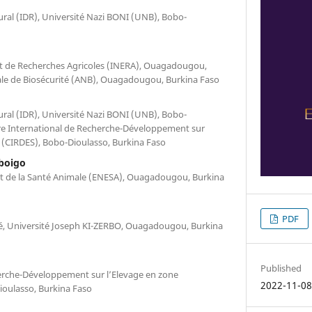
ral (IDR), Université Nazi BONI (UNB), Bobo-
et de Recherches Agricoles (INERA), Ouagadougou,
ale de Biosécurité (ANB), Ouagadougou, Burkina Faso
ral (IDR), Université Nazi BONI (UNB), Bobo-
re International de Recherche-Développement sur
(CIRDES), Bobo-Dioulasso, Burkina Faso
boigo
 et de la Santé Animale (ENESA), Ouagadougou, Burkina
PDF
aré, Université Joseph KI-ZERBO, Ouagadougou, Burkina
Published
erche-Développement sur l’Elevage en zone
2022-11-0
oulasso, Burkina Faso