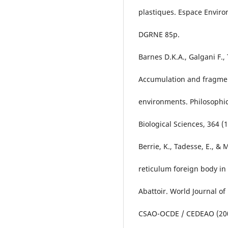
plastiques. Espace Enviro
DGRNE 85p.
Barnes D.K.A., Galgani F.,
Accumulation and fragment
environments. Philosophica
Biological Sciences, 364 (
Berrie, K., Tadesse, E., &
reticulum foreign body in
Abattoir. World Journal of
CSAO-OCDE / CEDEAO (2008