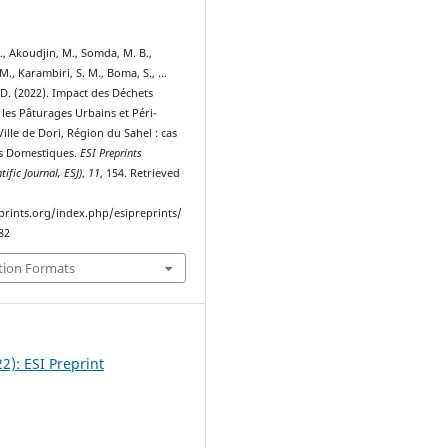
, Akoudjin, M., Somda, M. B.,
., Karambiri, S. M., Boma, S., …
D. (2022). Impact des Déchets
 les Pâturages Urbains et Péri-
Ville de Dori, Région du Sahel : cas
s Domestiques.
ESI Preprints
ific Journal, ESJ)
,
11
, 154. Retrieved
eprints.org/index.php/esipreprints/
82
tion Formats
22): ESI Preprint