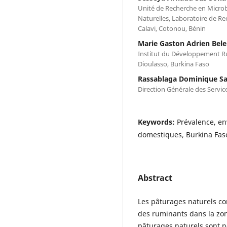
Unité de Recherche en Micro
Naturelles, Laboratoire de R
Calavi, Cotonou, Bénin
Marie Gaston Adrien Bel
Institut du Développement Ru
Dioulasso, Burkina Faso
Rassablaga Dominique 
Direction Générale des Servi
Keywords:
Prévalence, e
domestiques, Burkina Fas
Abstract
Les pâturages naturels co
des ruminants dans la zon
pâturages naturels sont n