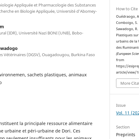
biologie Appliquée et Pharmacologie des Substances
How to Cite
echerche en Biologie Appliquée, Université d’Abomey-
Ouédraogo, A.
Comboigo, S. M
em
Sawadogo, R. 
ral (IDR), Université Nazi BONI (UNB), Bobo-
Plastiques sur
urbains de la 
Sawadogo
des Ruminant
(European Scient
ces Vétérinaires (DGSV), Ouagadougou, Burkina Faso
from
https://esipr
article/view/1
nvironnemen, sachets plastiques, animaux
o
More Cita
Issue
Vol. 11 (20
nstituent la principale ressource alimentaire
Section
e urbaine et péri-urbaine de Dori. Ces
Preprints
on seulement insuffisants pour les animaux