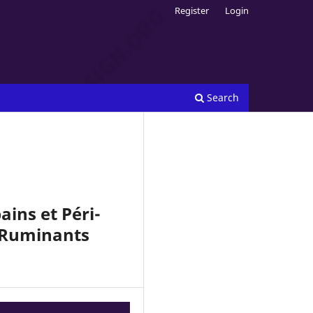
Register
Login
Search
ins et Péri-
s Ruminants