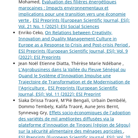
Mohamed,
Évaluation des filières énergétiques
marocaines : Impacts environnementaux et
implications pour une transition vers une économie
verte
,
ESI Preprints (European Scientific Journal, ESJ):
Vol. 21 No. 1 (2025): ESJ Social Sciences
Enriko Ceko,
On Relations between Creativity,
Innovation and Quality Management Culture in
Europe as a Response to Crisis and Post-crisis Period
,
ESI Preprints (European Scientific Journal, ESJ): Vol. 9
(2022): ESI Preprints
Jean Noël Etienne Diatta, Thérèse Marie Ndébane ,
L’Agrobusiness dans la Vallée du Fleuve Sénégal ou
Quand le Système d’Innovation Impulse une
Trajectoire de Transformation et de Modernisation de
l’Agriculture
,
ESI Preprints (European Scientific
Journal, ESJ): Vol. 11 (2022): ESI Preprint
Siaka Drissa Traoré, M’Piè Bengali, Urbain Dembélé,
Dommo Tembely, Kalifa Traoré, Aune Jens Bernt,
Synnevag Gry,
Effets socio-économiques de l’adoption
des variétés de mil améliorées diffusées via la
plateforme d’innovation de Tingoni (région de Ségou)
sur la sécurité alimentaire des ménages agricoles
,
ESI Preprints (European Scientific Journal, ESJ): Vol. 20