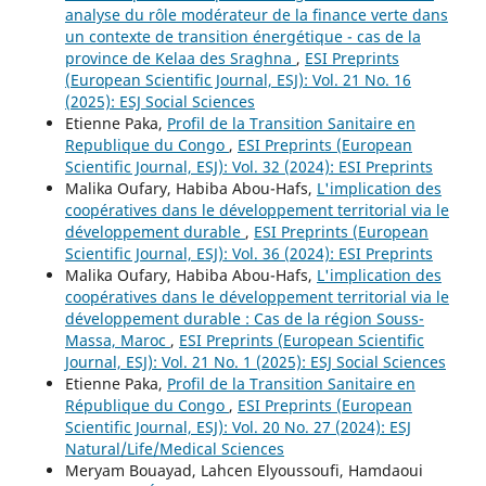
analyse du rôle modérateur de la finance verte dans
un contexte de transition énergétique - cas de la
province de Kelaa des Sraghna
,
ESI Preprints
(European Scientific Journal, ESJ): Vol. 21 No. 16
(2025): ESJ Social Sciences
Etienne Paka,
Profil de la Transition Sanitaire en
Republique du Congo
,
ESI Preprints (European
Scientific Journal, ESJ): Vol. 32 (2024): ESI Preprints
Malika Oufary, Habiba Abou-Hafs,
L'implication des
coopératives dans le développement territorial via le
développement durable
,
ESI Preprints (European
Scientific Journal, ESJ): Vol. 36 (2024): ESI Preprints
Malika Oufary, Habiba Abou-Hafs,
L'implication des
coopératives dans le développement territorial via le
développement durable : Cas de la région Souss-
Massa, Maroc
,
ESI Preprints (European Scientific
Journal, ESJ): Vol. 21 No. 1 (2025): ESJ Social Sciences
Etienne Paka,
Profil de la Transition Sanitaire en
République du Congo
,
ESI Preprints (European
Scientific Journal, ESJ): Vol. 20 No. 27 (2024): ESJ
Natural/Life/Medical Sciences
Meryam Bouayad, Lahcen Elyoussoufi, Hamdaoui