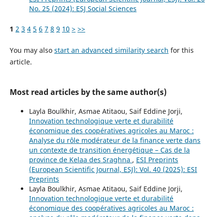
No. 25 (2024): ESJ Social Sciences
1
2
3
4
5
6
7
8
9
10
>
>>
You may also
start an advanced similarity search
for this
article.
Most read articles by the same author(s)
Layla Boulkhir, Asmae Atitaou, Saif Eddine Jorji,
Innovation technologique verte et durabilité
économique des coopératives agricoles au Maroc :
Analyse du rôle modérateur de la finance verte dans
un contexte de transition énergétique – Cas de la
province de Kelaa des Sraghna
,
ESI Preprints
(European Scientific Journal, ESJ): Vol. 40 (2025): ESI
Preprints
Layla Boulkhir, Asmae Atitaou, Saif Eddine Jorji,
Innovation technologique verte et durabilité
économique des coopératives agricoles au Maroc :