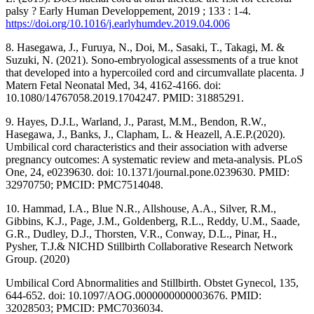
palsy ? Early Human Developpement, 2019 ; 133 : 1-4.
https://doi.org/10.1016/j.earlyhumdev.2019.04.006
8. Hasegawa, J., Furuya, N., Doi, M., Sasaki, T., Takagi, M. &
Suzuki, N. (2021). Sono-embryological assessments of a true knot
that developed into a hypercoiled cord and circumvallate placenta. J
Matern Fetal Neonatal Med, 34, 4162-4166. doi:
10.1080/14767058.2019.1704247. PMID: 31885291.
9. Hayes, D.J.L, Warland, J., Parast, M.M., Bendon, R.W.,
Hasegawa, J., Banks, J., Clapham, L. & Heazell, A.E.P.(2020).
Umbilical cord characteristics and their association with adverse
pregnancy outcomes: A systematic review and meta-analysis. PLoS
One, 24, e0239630. doi: 10.1371/journal.pone.0239630. PMID:
32970750; PMCID: PMC7514048.
10. Hammad, I.A., Blue N.R., Allshouse, A.A., Silver, R.M.,
Gibbins, K.J., Page, J.M., Goldenberg, R.L., Reddy, U.M., Saade,
G.R., Dudley, D.J., Thorsten, V.R., Conway, D.L., Pinar, H.,
Pysher, T.J.& NICHD Stillbirth Collaborative Research Network
Group. (2020)
Umbilical Cord Abnormalities and Stillbirth. Obstet Gynecol, 135,
644-652. doi: 10.1097/AOG.0000000000003676. PMID:
32028503; PMCID: PMC7036034.