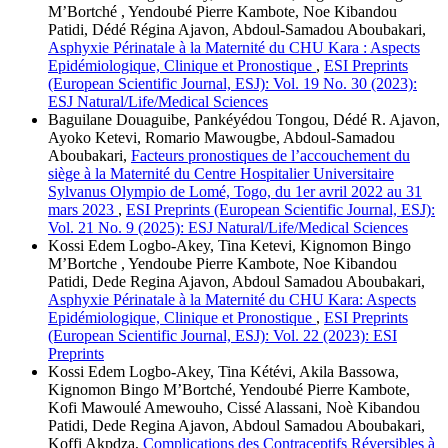
M’Bortché , Yendoubé Pierre Kambote, Noe Kibandou
Patidi, Dédé Régina Ajavon, Abdoul-Samadou Aboubakari,
Asphyxie Périnatale à la Maternité du CHU Kara : Aspects
Epidémiologique, Clinique et Pronostique
,
ESI Preprints
(European Scientific Journal, ESJ): Vol. 19 No. 30 (2023):
ESJ Natural/Life/Medical Sciences
Baguilane Douaguibe, Pankéyédou Tongou, Dédé R. Ajavon,
Ayoko Ketevi, Romario Mawougbe, Abdoul-Samadou
Aboubakari,
Facteurs pronostiques de l’accouchement du
siège à la Maternité du Centre Hospitalier Universitaire
Sylvanus Olympio de Lomé, Togo, du 1er avril 2022 au 31
mars 2023
,
ESI Preprints (European Scientific Journal, ESJ):
Vol. 21 No. 9 (2025): ESJ Natural/Life/Medical Sciences
Kossi Edem Logbo-Akey, Tina Ketevi, Kignomon Bingo
M’Bortche , Yendoube Pierre Kambote, Noe Kibandou
Patidi, Dede Regina Ajavon, Abdoul Samadou Aboubakari,
Asphyxie Périnatale à la Maternité du CHU Kara: Aspects
Epidémiologique, Clinique et Pronostique
,
ESI Preprints
(European Scientific Journal, ESJ): Vol. 22 (2023): ESI
Preprints
Kossi Edem Logbo-Akey, Tina Kétévi, Akila Bassowa,
Kignomon Bingo M’Bortché, Yendoubé Pierre Kambote,
Kofi Mawoulé Amewouho, Cissé Alassani, Noè Kibandou
Patidi, Dede Regina Ajavon, Abdoul Samadou Aboubakari,
Koffi Akpdza,
Complications des Contraceptifs Réversibles à