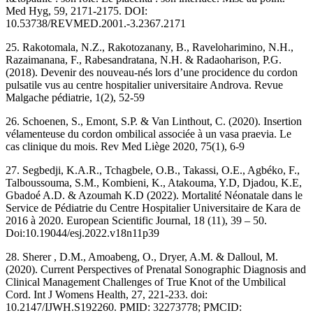
Med Hyg, 59, 2171-2175. DOI:
10.53738/REVMED.2001.-3.2367.2171
25. Rakotomala, N.Z., Rakotozanany, B., Raveloharimino, N.H.,
Razaimanana, F., Rabesandratana, N.H. & Radaoharison, P.G.
(2018). Devenir des nouveau-nés lors d’une procidence du cordon
pulsatile vus au centre hospitalier universitaire Androva. Revue
Malgache pédiatrie, 1(2), 52-59
26. Schoenen, S., Emont, S.P. & Van Linthout, C. (2020). Insertion
vélamenteuse du cordon ombilical associée à un vasa praevia. Le
cas clinique du mois. Rev Med Liège 2020, 75(1), 6-9
27. Segbedji, K.A.R., Tchagbele, O.B., Takassi, O.E., Agbéko, F.,
Talboussouma, S.M., Kombieni, K., Atakouma, Y.D, Djadou, K.E,
Gbadoé A.D. & Azoumah K.D (2022). Mortalité Néonatale dans le
Service de Pédiatrie du Centre Hospitalier Universitaire de Kara de
2016 à 2020. European Scientific Journal, 18 (11), 39 – 50.
Doi:10.19044/esj.2022.v18n11p39
28. Sherer , D.M., Amoabeng, O., Dryer, A.M. & Dalloul, M.
(2020). Current Perspectives of Prenatal Sonographic Diagnosis and
Clinical Management Challenges of True Knot of the Umbilical
Cord. Int J Womens Health, 27, 221-233. doi:
10.2147/IJWH.S192260. PMID: 32273778; PMCID: