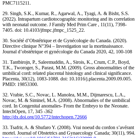
PMC7115211.
29. Singh, S.K., Kumar, R., Agarwal, A., Tyagi, A. & Bisht, S.S.
(2022). Intrapartum cardiotocographic monitoring and its correlation
with neonatal outcome. J Family Med Prim Care , 11(11), 7398-
7405. doi: 10.4103/jfmpc.jfmpc_1525_22.
30. Société d’Obstétrique et de Gynécologie du Canada. (2020).
Directive clinique N°394 – Investigation sur la mortinaissance.
Journal d’obstétrique et gynécologie du Canada 2020, 42, 100-108
31. Tantbirojn, P., Saleemuddin, A., Sirois, K., Crum, C.P., Boyd,
T.K., Tworoger, S., Parast, M.M. (2009). Gross abnormalities of the
umbilical cord: related placental histology and clinical significance.
Placenta, 30(12), 1083-1088. doi: 10.1016/j.placenta.2009.09.005.
PMID: 19853300.
32. Vrabie, S.C., Novac, L. Manolea, M.M., Dijmarescu, L.A.,
Novac, M. & Siminel, M.A. (2008). Abnormalies of the umbilical
cord. In Congenital anomalies- From the Embryo to the Neonate.
IntechOpen, 17, 345 -362
http://dx.doi.org/10.5772/intechopen.72666
33. Tsafrir, A. & Shufaro Y. (2008). Vrai noeud du cordon s’avérant
mortel. Journal of Obstetrics and Gynaecology Canada; 30(11), 994.