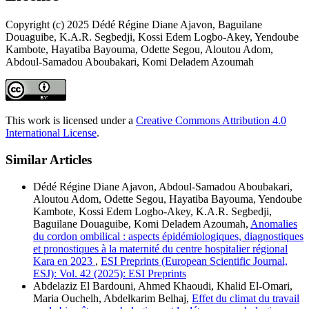
Copyright (c) 2025 Dédé Régine Diane Ajavon, Baguilane
Douaguibe, K.A.R. Segbedji, Kossi Edem Logbo-Akey, Yendoube
Kambote, Hayatiba Bayouma, Odette Segou, Aloutou Adom,
Abdoul-Samadou Aboubakari, Komi Deladem Azoumah
This work is licensed under a
Creative Commons Attribution 4.0
International License
.
Similar Articles
Dédé Régine Diane Ajavon, Abdoul-Samadou Aboubakari,
Aloutou Adom, Odette Segou, Hayatiba Bayouma, Yendoube
Kambote, Kossi Edem Logbo-Akey, K.A.R. Segbedji,
Baguilane Douaguibe, Komi Deladem Azoumah,
Anomalies
du cordon ombilical : aspects épidémiologiques, diagnostiques
et pronostiques à la maternité du centre hospitalier régional
Kara en 2023
,
ESI Preprints (European Scientific Journal,
ESJ): Vol. 42 (2025): ESI Preprints
Abdelaziz El Bardouni, Ahmed Khaoudi, Khalid El-Omari,
Maria Ouchelh, Abdelkarim Belhaj,
Effet du climat du travail