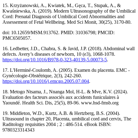
15. Krzyżanowski, A., Kwiatek, M., Gęca, T., Stupak, A., &
Kwaśniewska, A. (2019). Modern Ultrasonography of the Umbilical
Cord: Prenatal Diagnosis of Umbilical Cord Abnormalities and
Assessement of Fetal Wellbeing. Med Sci Monit, 30(25), 3170-80.
doi: 10.12659/MSM.913762. PMID: 31036798; PMCID:
PMC6505057.
16. Ledbetter, J.D., Chabra, S. & Javid, J.P. (2018). Abdominal wall
defects. Avery’s diseases of newborn, 10 (e3), 1068-1078.
https://doi.org/10.1016/B978-0-323-40139-5.00073-5
.
17. L'Herminé-Coulomb, A. (2005). Examen du placenta. EMC -
Gynécologie-Obstétrique, 2(3), 242-260.
https://doi.org/10.1016/j.emcgo.2005.07.004
.
18. Metogo Ntsama, J., Nnanga Mol, H-L. & Mve, K.V. (2024).
Evaluation des facteurs associés aux accidents funiculaires à
Yaoundé. Health Sci. Dis, 25(5), 89-96. www.hsd-fmsb.org
19. Middleton, W.D., Kurtz, A.B. & Hertzberg, B.S. (2004).
Ultrasound in chapter 20, Placenta, umbilical cord and cervix, The
Raditology requisities 2004 ; 2 : 486-514. eBook ISBN:
9780323314343