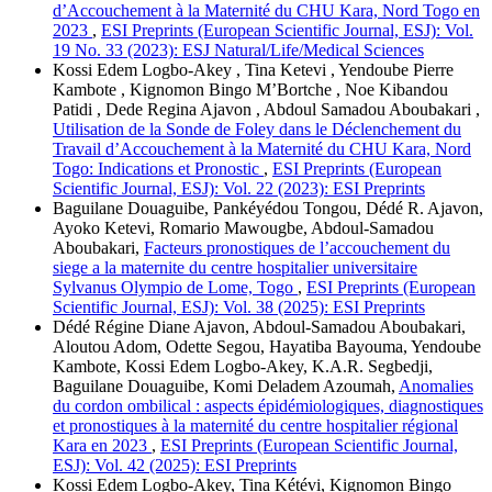
d’Accouchement à la Maternité du CHU Kara, Nord Togo en
2023
,
ESI Preprints (European Scientific Journal, ESJ): Vol.
19 No. 33 (2023): ESJ Natural/Life/Medical Sciences
Kossi Edem Logbo-Akey , Tina Ketevi , Yendoube Pierre
Kambote , Kignomon Bingo M’Bortche , Noe Kibandou
Patidi , Dede Regina Ajavon , Abdoul Samadou Aboubakari ,
Utilisation de la Sonde de Foley dans le Déclenchement du
Travail d’Accouchement à la Maternité du CHU Kara, Nord
Togo: Indications et Pronostic
,
ESI Preprints (European
Scientific Journal, ESJ): Vol. 22 (2023): ESI Preprints
Baguilane Douaguibe, Pankéyédou Tongou, Dédé R. Ajavon,
Ayoko Ketevi, Romario Mawougbe, Abdoul-Samadou
Aboubakari,
Facteurs pronostiques de l’accouchement du
siege a la maternite du centre hospitalier universitaire
Sylvanus Olympio de Lome, Togo
,
ESI Preprints (European
Scientific Journal, ESJ): Vol. 38 (2025): ESI Preprints
Dédé Régine Diane Ajavon, Abdoul-Samadou Aboubakari,
Aloutou Adom, Odette Segou, Hayatiba Bayouma, Yendoube
Kambote, Kossi Edem Logbo-Akey, K.A.R. Segbedji,
Baguilane Douaguibe, Komi Deladem Azoumah,
Anomalies
du cordon ombilical : aspects épidémiologiques, diagnostiques
et pronostiques à la maternité du centre hospitalier régional
Kara en 2023
,
ESI Preprints (European Scientific Journal,
ESJ): Vol. 42 (2025): ESI Preprints
Kossi Edem Logbo-Akey, Tina Kétévi, Kignomon Bingo