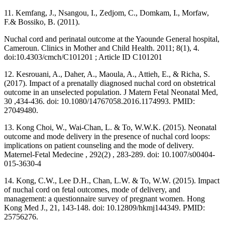
11. Kemfang, J., Nsangou, I., Zedjom, C., Domkam, I., Morfaw,
F.& Bossiko, B. (2011).
Nuchal cord and perinatal outcome at the Yaounde General hospital,
Cameroun. Clinics in Mother and Child Health. 2011; 8(1), 4.
doi:10.4303/cmch/C101201 ; Article ID C101201
12. Kesrouani, A., Daher, A., Maoula, A., Attieh, E., & Richa, S.
(2017). Impact of a prenatally diagnosed nuchal cord on obstetrical
outcome in an unselected population. J Matern Fetal Neonatal Med,
30 ,434-436. doi: 10.1080/14767058.2016.1174993. PMID:
27049480.
13. Kong Choi, W., Wai-Chan, L. & To, W.W.K. (2015). Neonatal
outcome and mode delivery in the presence of nuchal cord loops:
implications on patient counseling and the mode of delivery.
Maternel-Fetal Medecine , 292(2) , 283-289. doi: 10.1007/s00404-
015-3630-4
14. Kong, C.W., Lee D.H., Chan, L.W. & To, W.W. (2015). Impact
of nuchal cord on fetal outcomes, mode of delivery, and
management: a questionnaire survey of pregnant women. Hong
Kong Med J., 21, 143-148. doi: 10.12809/hkmj144349. PMID:
25756276.