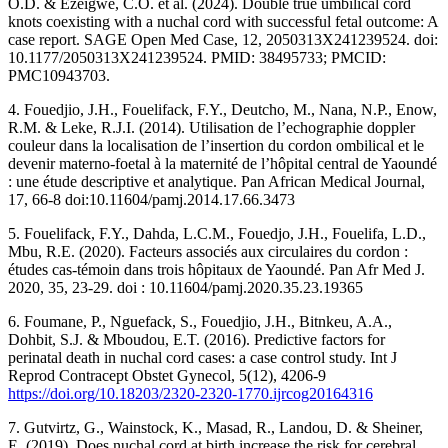
O.D. & Ezeigwe, C.O. et al. (2024). Double true umbilical cord
knots coexisting with a nuchal cord with successful fetal outcome: A
case report. SAGE Open Med Case, 12, 2050313X241239524. doi:
10.1177/2050313X241239524. PMID: 38495733; PMCID:
PMC10943703.
4. Fouedjio, J.H., Fouelifack, F.Y., Deutcho, M., Nana, N.P., Enow,
R.M. & Leke, R.J.I. (2014). Utilisation de l’echographie doppler
couleur dans la localisation de l’insertion du cordon ombilical et le
devenir materno-foetal à la maternité de l’hôpital central de Yaoundé
: une étude descriptive et analytique. Pan African Medical Journal,
17, 66-8 doi:10.11604/pamj.2014.17.66.3473
5. Fouelifack, F.Y., Dahda, L.C.M., Fouedjo, J.H., Fouelifa, L.D.,
Mbu, R.E. (2020). Facteurs associés aux circulaires du cordon :
études cas-témoin dans trois hôpitaux de Yaoundé. Pan Afr Med J.
2020, 35, 23-29. doi : 10.11604/pamj.2020.35.23.19365
6. Foumane, P., Nguefack, S., Fouedjio, J.H., Bitnkeu, A.A.,
Dohbit, S.J. & Mboudou, E.T. (2016). Predictive factors for
perinatal death in nuchal cord cases: a case control study. Int J
Reprod Contracept Obstet Gynecol, 5(12), 4206-9
https://doi.org/10.18203/2320-2320-1770.ijrcog20164316
7. Gutvirtz, G., Wainstock, K., Masad, R., Landou, D. & Sheiner,
E. (2019). Does nuchal cord at birth increase the risk for cerebral