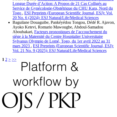
Longue Durée d’Action: A Propos de 21 Cas Colligés au
Service de Gynécologie-Obstétrique du CHU Kara, Nord du
Togo
,
ESI Preprints (European Scientific Journal, ESJ): Vol.
20 No. 6 (2024): ESJ Natural/Life/Medical Sciences
Baguilane Douaguibe, Pankéyédou Tongou, Dédé R. Ajavon,
Ayoko Ketevi, Romario Mawougbe, Abdoul-Samadou
Aboubakari,
Facteurs pronostiques de l’accouchement du
siège à la Maternité du Centre Hospitalier Universitaire
Sylvanus Olympio de Lomé, Togo, du 1er avril 2022 au 31
mars 2023
,
ESI Preprints (European Scientific Journal, ESJ):
Vol. 21 No. 9 (2025): ESJ Natural/Life/Medical Sciences
1
2
>
>>