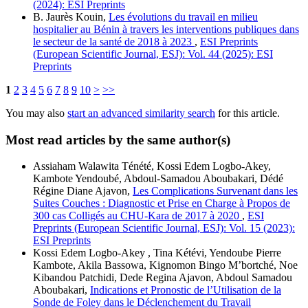
(2024): ESI Preprints
B. Jaurès Kouin,
Les évolutions du travail en milieu
hospitalier au Bénin à travers les interventions publiques dans
le secteur de la santé de 2018 à 2023
,
ESI Preprints
(European Scientific Journal, ESJ): Vol. 44 (2025): ESI
Preprints
1
2
3
4
5
6
7
8
9
10
>
>>
You may also
start an advanced similarity search
for this article.
Most read articles by the same author(s)
Assiaham Walawita Ténété, Kossi Edem Logbo-Akey,
Kambote Yendoubé, Abdoul-Samadou Aboubakari, Dédé
Régine Diane Ajavon,
Les Complications Survenant dans les
Suites Couches : Diagnostic et Prise en Charge à Propos de
300 cas Colligés au CHU-Kara de 2017 à 2020
,
ESI
Preprints (European Scientific Journal, ESJ): Vol. 15 (2023):
ESI Preprints
Kossi Edem Logbo-Akey , Tina Kétévi, Yendoube Pierre
Kambote, Akila Bassowa, Kignomon Bingo M’bortché, Noe
Kibandou Patchidi, Dede Regina Ajavon, Abdoul Samadou
Aboubakari,
Indications et Pronostic de l’Utilisation de la
Sonde de Foley dans le Déclenchement du Travail