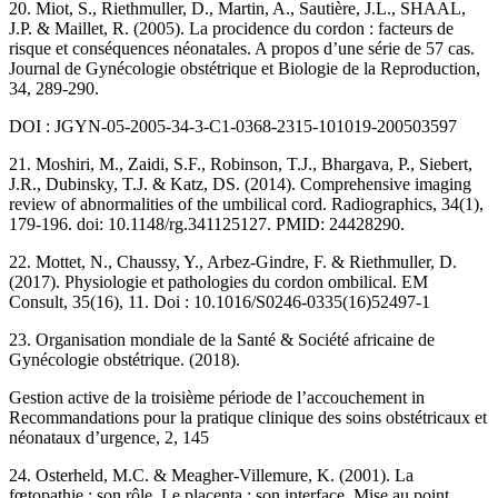
20. Miot, S., Riethmuller, D., Martin, A., Sautière, J.L., SHAAL,
J.P. & Maillet, R. (2005). La procidence du cordon : facteurs de
risque et conséquences néonatales. A propos d’une série de 57 cas.
Journal de Gynécologie obstétrique et Biologie de la Reproduction,
34, 289-290.
DOI : JGYN-05-2005-34-3-C1-0368-2315-101019-200503597
21. Moshiri, M., Zaidi, S.F., Robinson, T.J., Bhargava, P., Siebert,
J.R., Dubinsky, T.J. & Katz, DS. (2014). Comprehensive imaging
review of abnormalities of the umbilical cord. Radiographics, 34(1),
179-196. doi: 10.1148/rg.341125127. PMID: 24428290.
22. Mottet, N., Chaussy, Y., Arbez-Gindre, F. & Riethmuller, D.
(2017). Physiologie et pathologies du cordon ombilical. EM
Consult, 35(16), 11. Doi : 10.1016/S0246-0335(16)52497-1
23. Organisation mondiale de la Santé & Société africaine de
Gynécologie obstétrique. (2018).
Gestion active de la troisième période de l’accouchement in
Recommandations pour la pratique clinique des soins obstétricaux et
néonataux d’urgence, 2, 145
24. Osterheld, M.C. & Meagher-Villemure, K. (2001). La
fœtopathie : son rôle. Le placenta : son interface. Mise au point.