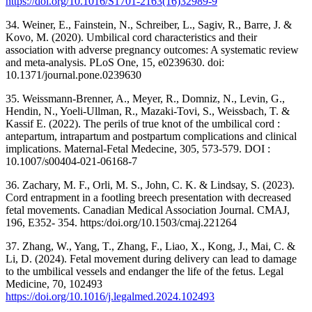
https://doi.org/10.1016/S1701-2163(16)32989-9
34. Weiner, E., Fainstein, N., Schreiber, L., Sagiv, R., Barre, J. &
Kovo, M. (2020). Umbilical cord characteristics and their
association with adverse pregnancy outcomes: A systematic review
and meta-analysis. PLoS One, 15, e0239630. doi:
10.1371/journal.pone.0239630
35. Weissmann-Brenner, A., Meyer, R., Domniz, N., Levin, G.,
Hendin, N., Yoeli-Ullman, R., Mazaki-Tovi, S., Weissbach, T. &
Kassif E. (2022). The perils of true knot of the umbilical cord :
antepartum, intrapartum and postpartum complications and clinical
implications. Maternal-Fetal Medecine, 305, 573-579. DOI :
10.1007/s00404-021-06168-7
36. Zachary, M. F., Orli, M. S., John, C. K. & Lindsay, S. (2023).
Cord entrapment in a footling breech presentation with decreased
fetal movements. Canadian Medical Association Journal. CMAJ,
196, E352- 354. https:/doi.org/10.1503/cmaj.221264
37. Zhang, W., Yang, T., Zhang, F., Liao, X., Kong, J., Mai, C. &
Li, D. (2024). Fetal movement during delivery can lead to damage
to the umbilical vessels and endanger the life of the fetus. Legal
Medicine, 70, 102493
https://doi.org/10.1016/j.legalmed.2024.102493