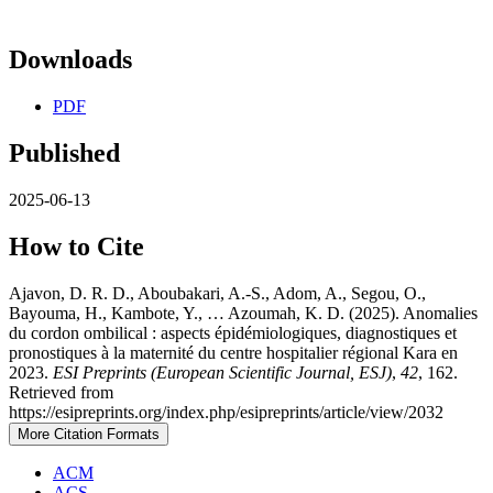
Downloads
PDF
Published
2025-06-13
How to Cite
Ajavon, D. R. D., Aboubakari, A.-S., Adom, A., Segou, O.,
Bayouma, H., Kambote, Y., … Azoumah, K. D. (2025). Anomalies
du cordon ombilical : aspects épidémiologiques, diagnostiques et
pronostiques à la maternité du centre hospitalier régional Kara en
2023.
ESI Preprints (European Scientific Journal, ESJ)
,
42
, 162.
Retrieved from
https://esipreprints.org/index.php/esipreprints/article/view/2032
More Citation Formats
ACM
ACS