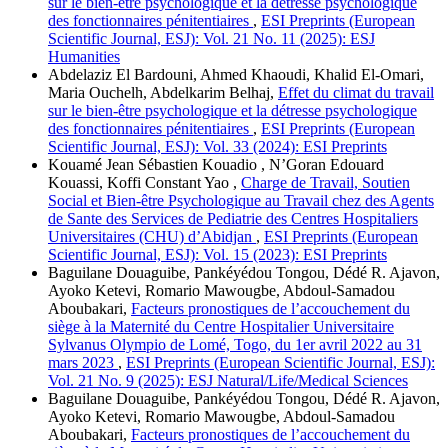
sur le bien-être psychologique et la détresse psychologique
des fonctionnaires pénitentiaires
,
ESI Preprints (European
Scientific Journal, ESJ): Vol. 21 No. 11 (2025): ESJ
Humanities
Abdelaziz El Bardouni, Ahmed Khaoudi, Khalid El-Omari,
Maria Ouchelh, Abdelkarim Belhaj,
Effet du climat du travail
sur le bien-être psychologique et la détresse psychologique
des fonctionnaires pénitentiaires
,
ESI Preprints (European
Scientific Journal, ESJ): Vol. 33 (2024): ESI Preprints
Kouamé Jean Sébastien Kouadio , N’Goran Edouard
Kouassi, Koffi Constant Yao ,
Charge de Travail, Soutien
Social et Bien-être Psychologique au Travail chez des Agents
de Sante des Services de Pediatrie des Centres Hospitaliers
Universitaires (CHU) d’Abidjan
,
ESI Preprints (European
Scientific Journal, ESJ): Vol. 15 (2023): ESI Preprints
Baguilane Douaguibe, Pankéyédou Tongou, Dédé R. Ajavon,
Ayoko Ketevi, Romario Mawougbe, Abdoul-Samadou
Aboubakari,
Facteurs pronostiques de l’accouchement du
siège à la Maternité du Centre Hospitalier Universitaire
Sylvanus Olympio de Lomé, Togo, du 1er avril 2022 au 31
mars 2023
,
ESI Preprints (European Scientific Journal, ESJ):
Vol. 21 No. 9 (2025): ESJ Natural/Life/Medical Sciences
Baguilane Douaguibe, Pankéyédou Tongou, Dédé R. Ajavon,
Ayoko Ketevi, Romario Mawougbe, Abdoul-Samadou
Aboubakari,
Facteurs pronostiques de l’accouchement du