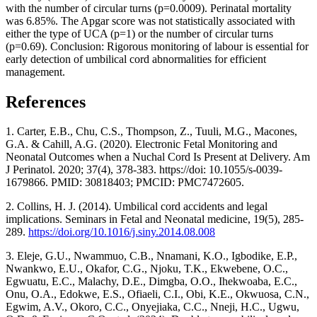
with the number of circular turns (p=0.0009). Perinatal mortality
was 6.85%. The Apgar score was not statistically associated with
either the type of UCA (p=1) or the number of circular turns
(p=0.69). Conclusion: Rigorous monitoring of labour is essential for
early detection of umbilical cord abnormalities for efficient
management.
References
1. Carter, E.B., Chu, C.S., Thompson, Z., Tuuli, M.G., Macones,
G.A. & Cahill, A.G. (2020). Electronic Fetal Monitoring and
Neonatal Outcomes when a Nuchal Cord Is Present at Delivery. Am
J Perinatol. 2020; 37(4), 378-383. https://doi: 10.1055/s-0039-
1679866. PMID: 30818403; PMCID: PMC7472605.
2. Collins, H. J. (2014). Umbilical cord accidents and legal
implications. Seminars in Fetal and Neonatal medicine, 19(5), 285-
289.
https://doi.org/10.1016/j.siny.2014.08.008
3. Eleje, G.U., Nwammuo, C.B., Nnamani, K.O., Igbodike, E.P.,
Nwankwo, E.U., Okafor, C.G., Njoku, T.K., Ekwebene, O.C.,
Egwuatu, E.C., Malachy, D.E., Dimgba, O.O., Ihekwoaba, E.C.,
Onu, O.A., Edokwe, E.S., Ofiaeli, C.I., Obi, K.E., Okwuosa, C.N.,
Egwim, A.V., Okoro, C.C., Onyejiaka, C.C., Nneji, H.C., Ugwu,