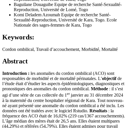
Baguilane Douaguibe
Equipe de recherche Santé-Sexualité-
Reproduction, Université de Lomé, Togo
Komi Deladem Azoumah
Equipe de recherche Santé-
Sexualité-Reproduction, Université de Kara, Togo. Ecole
Nationale des sages-femmes de Kara, Togo
Keywords:
Cordon ombilical, Travail d’accouchement, Morbidité, Mortalité
Abstract
Introduction :
les anomalies du cordon ombilical (ACO) sont
responsables de morbidité et de mortalité périnatales. L’
objectif
de
l’étude était d’étudier les aspects épidémiologiques, diagnostiques et
pronostiques des anomalies du cordon ombilical.
Méthode
: il s’est
er
agi d’une série de cas collectée du 1
janvier au 31 décembre 2024
à la maternité du centre hospitalier régional de Kara. Tout nouveau-
né ayant présenté une anomalie du cordon ombilical a été inclu. Les
données ont été traitées avec le logiciel Rstudio.
Résultats
: la
fréquence des ACO était de 16,02% (219 cas/1367 accouchements).
L’âge médian des mères était de 26,5 ans. Elles étaient multipares
(44,29%) et référées (54,79%). Elles étaient admises pour travail