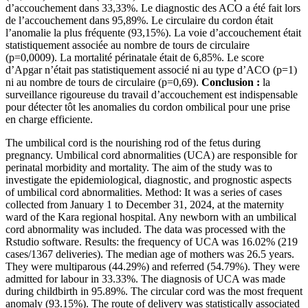
d’accouchement dans 33,33%. Le diagnostic des ACO a été fait lors
de l’accouchement dans 95,89%. Le circulaire du cordon était
l’anomalie la plus fréquente (93,15%). La voie d’accouchement était
statistiquement associée au nombre de tours de circulaire
(p=0,0009). La mortalité périnatale était de 6,85%. Le score
d’Apgar n’était pas statistiquement associé ni au type d’ACO (p=1)
ni au nombre de tours de circulaire (p=0,69).
Conclusion :
la
surveillance rigoureuse du travail d’accouchement est indispensable
pour détecter tôt les anomalies du cordon ombilical pour une prise
en charge efficiente.
The umbilical cord is the nourishing rod of the fetus during
pregnancy. Umbilical cord abnormalities (UCA) are responsible for
perinatal morbidity and mortality. The aim of the study was to
investigate the epidemiological, diagnostic, and prognostic aspects
of umbilical cord abnormalities. Method: It was a series of cases
collected from January 1 to December 31, 2024, at the maternity
ward of the Kara regional hospital. Any newborn with an umbilical
cord abnormality was included. The data was processed with the
Rstudio software. Results: the frequency of UCA was 16.02% (219
cases/1367 deliveries). The median age of mothers was 26.5 years.
They were multiparous (44.29%) and referred (54.79%). They were
admitted for labour in 33.33%. The diagnosis of UCA was made
during childbirth in 95.89%. The circular cord was the most frequent
anomaly (93.15%). The route of delivery was statistically associated