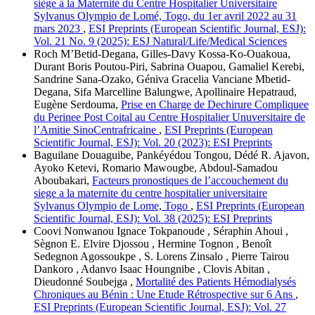
siège à la Maternité du Centre Hospitalier Universitaire
Sylvanus Olympio de Lomé, Togo, du 1er avril 2022 au 31
mars 2023
,
ESI Preprints (European Scientific Journal, ESJ):
Vol. 21 No. 9 (2025): ESJ Natural/Life/Medical Sciences
Roch M’Betid-Degana, Gilles-Davy Kossa-Ko-Ouakoua,
Durant Boris Poutou-Piri, Sabrina Ouapou, Gamaliel Kerebi,
Sandrine Sana-Ozako, Géniva Gracelia Vanciane Mbetid-
Degana, Sifa Marcelline Balungwe, Apollinaire Hepatraud,
Eugène Serdouma,
Prise en Charge de Dechirure Compliquee
du Perinee Post Coital au Centre Hospitalier Unuversitaire de
l’Amitie SinoCentrafricaine
,
ESI Preprints (European
Scientific Journal, ESJ): Vol. 20 (2023): ESI Preprints
Baguilane Douaguibe, Pankéyédou Tongou, Dédé R. Ajavon,
Ayoko Ketevi, Romario Mawougbe, Abdoul-Samadou
Aboubakari,
Facteurs pronostiques de l’accouchement du
siege a la maternite du centre hospitalier universitaire
Sylvanus Olympio de Lome, Togo
,
ESI Preprints (European
Scientific Journal, ESJ): Vol. 38 (2025): ESI Preprints
Coovi Nonwanou Ignace Tokpanoude , Séraphin Ahoui ,
Sègnon E. Elvire Djossou , Hermine Tognon , Benoît
Sedegnon Agossoukpe , S. Lorens Zinsalo , Pierre Tairou
Dankoro , Adanvo Isaac Houngnibe , Clovis Abitan ,
Dieudonné Soubejga ,
Mortalité des Patients Hémodialysés
Chroniques au Bénin : Une Etude Rétrospective sur 6 Ans
,
ESI Preprints (European Scientific Journal, ESJ): Vol. 27