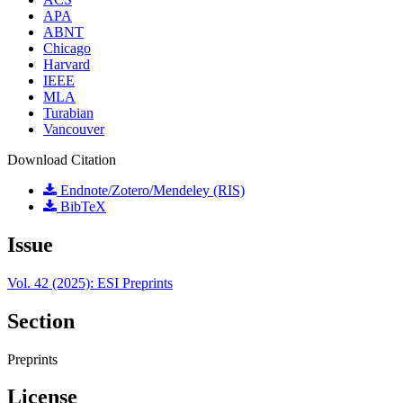
APA
ABNT
Chicago
Harvard
IEEE
MLA
Turabian
Vancouver
Download Citation
Endnote/Zotero/Mendeley (RIS)
BibTeX
Issue
Vol. 42 (2025): ESI Preprints
Section
Preprints
License