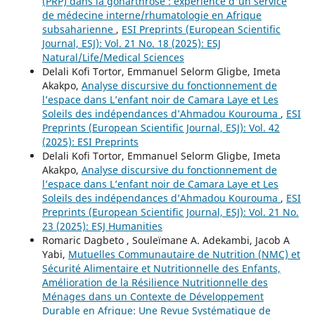
(PRP) dans la gonarthrose : expérience d'un service
de médecine interne/rhumatologie en Afrique
subsaharienne
,
ESI Preprints (European Scientific
Journal, ESJ): Vol. 21 No. 18 (2025): ESJ
Natural/Life/Medical Sciences
Delali Kofi Tortor, Emmanuel Selorm Gligbe, Imeta
Akakpo,
Analyse discursive du fonctionnement de
l’espace dans L’enfant noir de Camara Laye et Les
Soleils des indépendances d’Ahmadou Kourouma
,
ESI
Preprints (European Scientific Journal, ESJ): Vol. 42
(2025): ESI Preprints
Delali Kofi Tortor, Emmanuel Selorm Gligbe, Imeta
Akakpo,
Analyse discursive du fonctionnement de
l’espace dans L’enfant noir de Camara Laye et Les
Soleils des indépendances d’Ahmadou Kourouma
,
ESI
Preprints (European Scientific Journal, ESJ): Vol. 21 No.
23 (2025): ESJ Humanities
Romaric Dagbeto , Souleïmane A. Adekambi, Jacob A
Yabi,
Mutuelles Communautaire de Nutrition (NMC) et
Sécurité Alimentaire et Nutritionnelle des Enfants,
Amélioration de la Résilience Nutritionnelle des
Ménages dans un Contexte de Développement
Durable en Afrique: Une Revue Systématique de