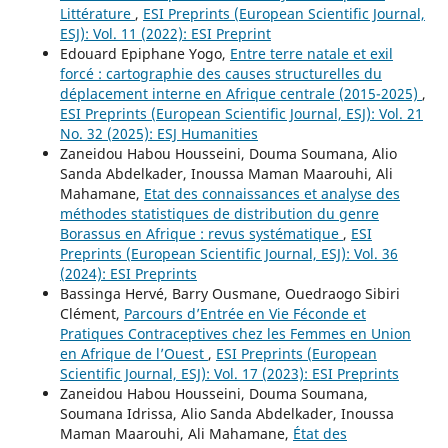
Littérature
,
ESI Preprints (European Scientific Journal,
ESJ): Vol. 11 (2022): ESI Preprint
Edouard Epiphane Yogo,
Entre terre natale et exil
forcé : cartographie des causes structurelles du
déplacement interne en Afrique centrale (2015-2025)
,
ESI Preprints (European Scientific Journal, ESJ): Vol. 21
No. 32 (2025): ESJ Humanities
Zaneidou Habou Housseini, Douma Soumana, Alio
Sanda Abdelkader, Inoussa Maman Maarouhi, Ali
Mahamane,
Etat des connaissances et analyse des
méthodes statistiques de distribution du genre
Borassus en Afrique : revus systématique
,
ESI
Preprints (European Scientific Journal, ESJ): Vol. 36
(2024): ESI Preprints
Bassinga Hervé, Barry Ousmane, Ouedraogo Sibiri
Clément,
Parcours d’Entrée en Vie Féconde et
Pratiques Contraceptives chez les Femmes en Union
en Afrique de l’Ouest
,
ESI Preprints (European
Scientific Journal, ESJ): Vol. 17 (2023): ESI Preprints
Zaneidou Habou Housseini, Douma Soumana,
Soumana Idrissa, Alio Sanda Abdelkader, Inoussa
Maman Maarouhi, Ali Mahamane,
État des