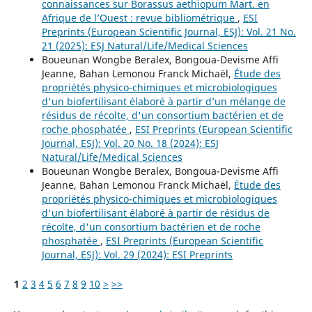
connaissances sur Borassus aethiopum Mart. en
Afrique de l’Ouest : revue bibliométrique
,
ESI
Preprints (European Scientific Journal, ESJ): Vol. 21 No.
21 (2025): ESJ Natural/Life/Medical Sciences
Boueunan Wongbe Beralex, Bongoua-Devisme Affi
Jeanne, Bahan Lemonou Franck Michaël,
Étude des
propriétés physico-chimiques et microbiologiques
d'un biofertilisant élaboré à partir d’un mélange de
résidus de récolte, d'un consortium bactérien et de
roche phosphatée
,
ESI Preprints (European Scientific
Journal, ESJ): Vol. 20 No. 18 (2024): ESJ
Natural/Life/Medical Sciences
Boueunan Wongbe Beralex, Bongoua-Devisme Affi
Jeanne, Bahan Lemonou Franck Michaël,
Étude des
propriétés physico-chimiques et microbiologiques
d'un biofertilisant élaboré à partir de résidus de
récolte, d'un consortium bactérien et de roche
phosphatée
,
ESI Preprints (European Scientific
Journal, ESJ): Vol. 29 (2024): ESI Preprints
1
2
3
4
5
6
7
8
9
10
>
>>