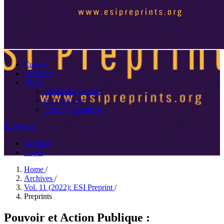
Current
Archives
About
About the Journal
Submissions
Privacy Statement
Search
Register
Login
Home
/
Archives
/
Vol. 11 (2022): ESI Preprint
/
Preprints
Pouvoir et Action Publique :