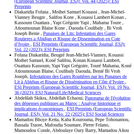
(European Scientific Journal, ESJ): Vol. 44 (2025): ESI
Preprints
Diakaridia Fofana , Moihet Samuel Kouassi , Jean-Michel-
Vianney Beugre , Salifou Kone , Kouassi Lambert Konan ,
Kassoum Ouattara , Yapi Grégoire Yapi , Mahama Toure ,
Atioumounan Blaise Kone , Daouda Coulibaly , Bi Vroh
Joseph Benie ,
Punaises de Lits: Infestation des Gares
Routieres a Abidjan et Risque de Dissemination en Cote
d’Ivoire
,
ESI Preprints (European Scientific Journal, ESJ):
Vol. 22 (2023): ESI Preprints
Fofana Diakaridia, Beugré Jean-Michel-Vianney, Kouassi
Moihet Samuel, Koné Salifou, Konan Kouassi Lambert,
Ouattara Kassoum, Yapi Yapi Grégoire, Touré Mahama, Koné
Atioumounan Blaise, Coulibaly Daouda, Benié Bi Vroh
Joseph,
Infestations des Gares Routières par les Punaises de
Lit à Abidjan et Risque de Dissémination en Côte d’Ivoire
,
ESI Preprints (European Scientific Journal, ESJ): Vol. 19 No.
36 (2023): ESJ Natural/Life/Medical Sciences
Abdelilah Skikra, Abdellah Echaoui,
Panorama de l'évolution
des dépenses publiques au Maroc : Analyse historique et
implications économiques
,
ESI Preprints (European Scientific
Journal, ESJ): Vol. 21 No. 22 (2025): ESJ Social Sciences
Mamadou Bhoye Keita, Kaba Kourouma, Pepe Tohonamou,
Bassala Traore, Mafoudia Soumare, Pierre Felano,
Mamoudou Conde, Abdoulaye Oury Barry, Mamadou Aliou