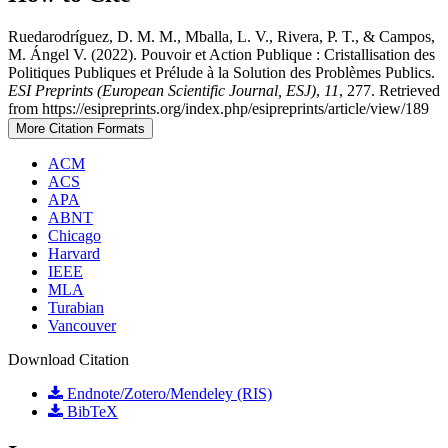
Ruedarodríguez, D. M. M., Mballa, L. V., Rivera, P. T., & Campos,
M. Ángel V. (2022). Pouvoir et Action Publique : Cristallisation des
Politiques Publiques et Prélude à la Solution des Problèmes Publics.
ESI Preprints (European Scientific Journal, ESJ)
,
11
, 277. Retrieved
from https://esipreprints.org/index.php/esipreprints/article/view/189
More Citation Formats
ACM
ACS
APA
ABNT
Chicago
Harvard
IEEE
MLA
Turabian
Vancouver
Download Citation
Endnote/Zotero/Mendeley (RIS)
BibTeX