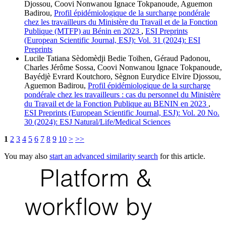
Djossou, Coovi Nonwanou Ignace Tokpanoude, Aguemon
Badirou,
Profil épidémiologique de la surcharge pondérale
chez les travailleurs du Ministère du Travail et de la Fonction
Publique (MTFP) au Bénin en 2023
,
ESI Preprints
(European Scientific Journal, ESJ): Vol. 31 (2024): ESI
Preprints
Lucile Tatiana Sèdomèdji Bedie Toïhen, Géraud Padonou,
Charles Jérôme Sossa, Coovi Nonwanou Ignace Tokpanoude,
Bayédjè Evrard Koutchoro, Sègnon Eurydice Elvire Djossou,
Aguemon Badirou,
Profil épidémiologique de la surcharge
pondérale chez les travailleurs : cas du personnel du Ministère
du Travail et de la Fonction Publique au BENIN en 2023
,
ESI Preprints (European Scientific Journal, ESJ): Vol. 20 No.
30 (2024): ESJ Natural/Life/Medical Sciences
1
2
3
4
5
6
7
8
9
10
>
>>
You may also
start an advanced similarity search
for this article.