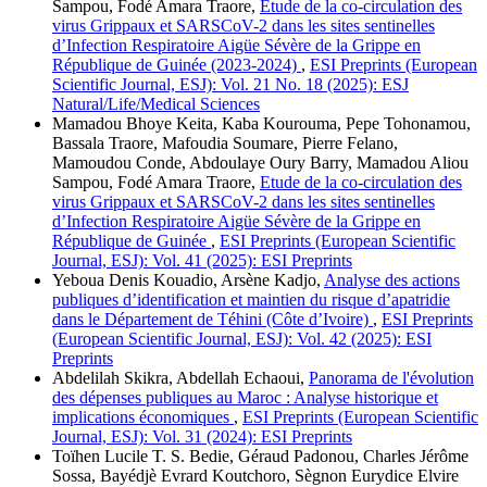
Sampou, Fodé Amara Traore,
Etude de la co-circulation des
virus Grippaux et SARSCoV-2 dans les sites sentinelles
d’Infection Respiratoire Aigüe Sévère de la Grippe en
République de Guinée (2023-2024)
,
ESI Preprints (European
Scientific Journal, ESJ): Vol. 21 No. 18 (2025): ESJ
Natural/Life/Medical Sciences
Mamadou Bhoye Keita, Kaba Kourouma, Pepe Tohonamou,
Bassala Traore, Mafoudia Soumare, Pierre Felano,
Mamoudou Conde, Abdoulaye Oury Barry, Mamadou Aliou
Sampou, Fodé Amara Traore,
Etude de la co-circulation des
virus Grippaux et SARSCoV-2 dans les sites sentinelles
d’Infection Respiratoire Aigüe Sévère de la Grippe en
République de Guinée
,
ESI Preprints (European Scientific
Journal, ESJ): Vol. 41 (2025): ESI Preprints
Yeboua Denis Kouadio, Arsène Kadjo,
Analyse des actions
publiques d’identification et maintien du risque d’apatridie
dans le Département de Téhini (Côte d’Ivoire)
,
ESI Preprints
(European Scientific Journal, ESJ): Vol. 42 (2025): ESI
Preprints
Abdelilah Skikra, Abdellah Echaoui,
Panorama de l'évolution
des dépenses publiques au Maroc : Analyse historique et
implications économiques
,
ESI Preprints (European Scientific
Journal, ESJ): Vol. 31 (2024): ESI Preprints
Toïhen Lucile T. S. Bedie, Géraud Padonou, Charles Jérôme
Sossa, Bayédjè Evrard Koutchoro, Sègnon Eurydice Elvire