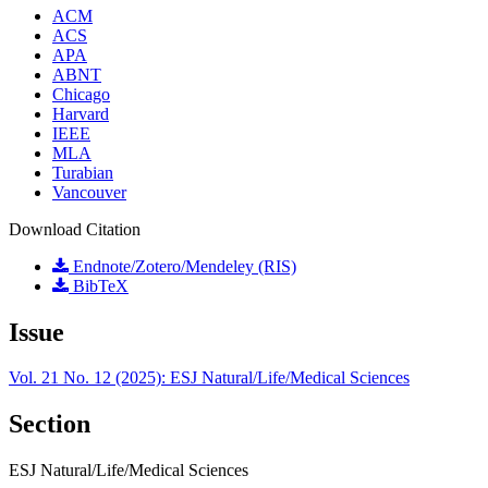
ACM
ACS
APA
ABNT
Chicago
Harvard
IEEE
MLA
Turabian
Vancouver
Download Citation
Endnote/Zotero/Mendeley (RIS)
BibTeX
Issue
Vol. 21 No. 12 (2025): ESJ Natural/Life/Medical Sciences
Section
ESJ Natural/Life/Medical Sciences