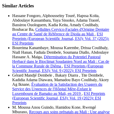
Similar Articles
Hassane Fongoro, Alphousseïny Touré, Hapssa Koïta,
Abdoulaye Kassambara, Yaya Sissoko, Adama Traoré,
Bassirou Ouologuem, Kadia Keita, Amady Coulibaly,
Boubacar Ba,
Cellulites Cervico-Faciales d'Origine Dentaire
au Centre de Santé de Référence de Dioila au Mali
,
ESI
Preprints (European Scientific Journal, ESJ): Vol. 37 (2025):
ESI Preprints
Boureima Kanambaye, Moussa Karembe, Drissa Coulibaly,
Niall Hanan, Fadiala Dembele, Soumana Diallo, Abdoulaye
Hassane A. Maiga,
Détermination du Potentiel Pastoral
Herbacé dans le Bioclimat Soudanien Nord au Mali : Cas de
la Commune Rurale de Dièma
,
ESI Preprints (European
Scientific Journal, ESJ): Vol. 9 (2022): ESI Preprints
Gérard Mandjé Dembele , Bakary Diarra , Tite Dembele,
Kadidia Adama Diawara, Mamadou Bayo Coulibaly, Akory
Ag Iknane,
Évaluation de la Satisfaction des Usagers du
Service des Urgences de l'Hôpital Mère-Enfant le
Luxembourg de Bamako au Mali, en 2019
,
ESI Preprints
(European Scientific Journal, ESJ): Vol. 19 (2023): ESI
Preprints
M. Moussa Anou Guindo, Hamidou Kone, Rwengé
Mburano,
Recours aux soins prénatals au Mali : Une analyse