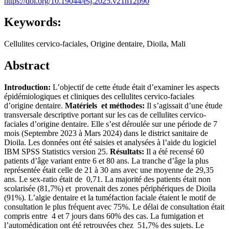
https://doi.org/10.19044/esj.2025.v21n12p90
Keywords:
Cellulites cervico-faciales, Origine dentaire, Dioila, Mali
Abstract
Introduction:
L’objectif de cette étude était d’examiner les aspects
épidémiologiques et cliniques des cellulites cervico-faciales
d’origine dentaire.
Matériels et méthodes:
Il s’agissait d’une étude
transversale descriptive portant sur les cas de cellulites cervico-
faciales d’origine dentaire. Elle s’est déroulée sur une période de 7
mois (Septembre 2023 à Mars 2024) dans le district sanitaire de
Dioila. Les données ont été saisies et analysées à l’aide du logiciel
IBM SPSS Statistics version 25.
Résultats:
Il a été recensé 60
patients d’âge variant entre 6 et 80 ans. La tranche d’âge la plus
représentée était celle de 21 à 30 ans avec une moyenne de 29,35
ans. Le sex-ratio était de 0,71. La majorité des patients était non
scolarisée (81,7%) et provenait des zones périphériques de Dioila
(91%). L’algie dentaire et la tuméfaction faciale étaient le motif de
consultation le plus fréquent avec 75%. Le délai de consultation était
compris entre 4 et 7 jours dans 60% des cas. La fumigation et
l’automédication ont été retrouvées chez 51,7% des sujets. Le