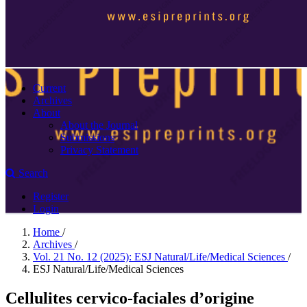
Current
Archives
About
About the Journal
Submissions
Privacy Statement
Search
Register
Login
Home
/
Archives
/
Vol. 21 No. 12 (2025): ESJ Natural/Life/Medical Sciences
/
ESJ Natural/Life/Medical Sciences
Cellulites cervico-faciales d’origine