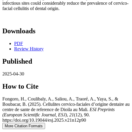
infectious sites could considerably reduce the prevalence of cervico-
facial cellulitis of dental origin.
Downloads
PDF
Review History
Published
2025-04-30
How to Cite
Fongoro, H., Coulibaly, A., Saliou, A., Traoré, A., Yaya, S., &
Boubacar, B. (2025). Cellulites cervico-faciales d’origine dentaire au
centre de sante de reference de Dioila au Mali.
ESI Preprints
(European Scientific Journal, ESJ)
,
21
(12), 90.
https://doi.org/10.19044/esj.2025.v21n12p90
More Citation Formats