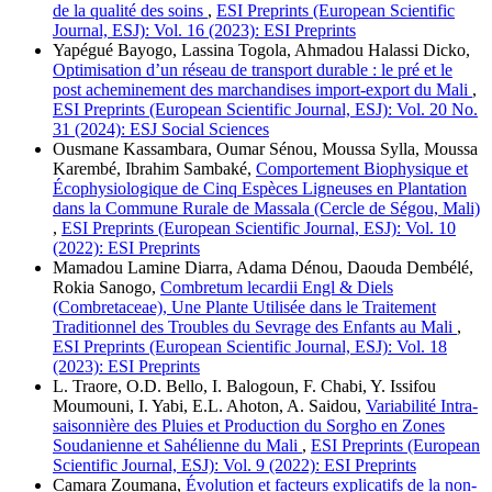
de la qualité des soins
,
ESI Preprints (European Scientific
Journal, ESJ): Vol. 16 (2023): ESI Preprints
Yapégué Bayogo, Lassina Togola, Ahmadou Halassi Dicko,
Optimisation d’un réseau de transport durable : le pré et le
post acheminement des marchandises import-export du Mali
,
ESI Preprints (European Scientific Journal, ESJ): Vol. 20 No.
31 (2024): ESJ Social Sciences
Ousmane Kassambara, Oumar Sénou, Moussa Sylla, Moussa
Karembé, Ibrahim Sambaké,
Comportement Biophysique et
Écophysiologique de Cinq Espèces Ligneuses en Plantation
dans la Commune Rurale de Massala (Cercle de Ségou, Mali)
,
ESI Preprints (European Scientific Journal, ESJ): Vol. 10
(2022): ESI Preprints
Mamadou Lamine Diarra, Adama Dénou, Daouda Dembélé,
Rokia Sanogo,
Combretum lecardii Engl & Diels
(Combretaceae), Une Plante Utilisée dans le Traitement
Traditionnel des Troubles du Sevrage des Enfants au Mali
,
ESI Preprints (European Scientific Journal, ESJ): Vol. 18
(2023): ESI Preprints
L. Traore, O.D. Bello, I. Balogoun, F. Chabi, Y. Issifou
Moumouni, I. Yabi, E.L. Ahoton, A. Saidou,
Variabilité Intra-
saisonnière des Pluies et Production du Sorgho en Zones
Soudanienne et Sahélienne du Mali
,
ESI Preprints (European
Scientific Journal, ESJ): Vol. 9 (2022): ESI Preprints
Camara Zoumana,
Évolution et facteurs explicatifs de la non-