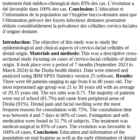
traitement était médico-chirurgical dans 85% des cas. L’évolution a
été favorable dans 100% des cas.
Conclusion:
L’éducation et
l’information de la population sur l’hygiène bucco-dentaire ainsi que
l’élimination précoce des foyers infectieux dentaires pourraient
réduire considérablement la prévalence des cellulites cervico-faciales
d’origine dentaire.
Introduction:
The objective of this study was to study the
epidemiological and clinical aspects of cervico-facial cellulitis of
dental origin.
Materials and methods:
This was a descriptive cross-
sectional study focusing on cases of cervico-facial cellulitis of dental
origin. It took place over a period of 7 months (September 2023 to
March 2024) in the Dioila health district. Data were entered and
analyzed using IBM SPSS Statistics version 25 software.
Results:
There were 60 patients ranging in age from 6 to 80 years old. The
most represented age group was 21 to 30 years old with an average
of 29.35 years old. The sex ratio was 0.71. The majority of patients
were out of school (81.7%) and came from peripheral areas of
Dioila (91%). Dental pain and facial swelling were the most
frequent reasons for consultation with 75%. The consultation time
was between 4 and 7 days in 60% of cases. Fumigation and self-
medication were found in 51.7% of subjects. The treatment was
medical-surgical in 85% of cases. The evolution was favorable in
100% of cases.
Conclusion:
Education and information of the
population on oral hygiene as well as the early elimination of dental