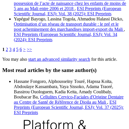
possession de l’acte de naissance chez les enfants de moins de
5 ans au Mali entre 2006 et 2018
,
ESI Preprints (European
Scientific Journal, ESJ): Vol. 38 (2025): ESI Preprints
Yapégué Bayogo, Lassina Togola, Ahmadou Halassi Dicko,
Optimisation d’un réseau de transport durable : le pré et le
post acheminement des marchandises import-export du Mali
,
ESI Preprints (European Scientific Journal, ESJ): Vol. 34
(2024): ESI Preprints
1
2
3
4
5
6
>
>>
You may also
start an advanced similarity search
for this article.
Most read articles by the same author(s)
Hassane Fongoro, Alphousseïny Touré, Hapssa Koïta,
Abdoulaye Kassambara, Yaya Sissoko, Adama Traoré,
Bassirou Ouologuem, Kadia Keita, Amady Coulibaly,
Boubacar Ba,
Cellulites Cervico-Faciales d'Origine Dentaire
au Centre de Santé de Référence de Dioila au Mali
,
ESI
Preprints (European Scientific Journal, ESJ): Vol. 37 (2025):
ESI Preprints