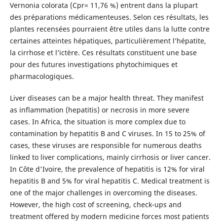
Vernonia colorata (Cpr= 11,76 %) entrent dans la plupart
des préparations médicamenteuses. Selon ces résultats, les
plantes recensées pourraient être utiles dans la lutte contre
certaines atteintes hépatiques, particulièrement l’hépatite,
la cirrhose et l’ictère. Ces résultats constituent une base
pour des futures investigations phytochimiques et
pharmacologiques.
Liver diseases can be a major health threat. They manifest
as inflammation (hepatitis) or necrosis in more severe
cases. In Africa, the situation is more complex due to
contamination by hepatitis B and C viruses. In 15 to 25% of
cases, these viruses are responsible for numerous deaths
linked to liver complications, mainly cirrhosis or liver cancer.
In Côte d'Ivoire, the prevalence of hepatitis is 12% for viral
hepatitis B and 5% for viral hepatitis C. Medical treatment is
one of the major challenges in overcoming the diseases.
However, the high cost of screening, check-ups and
treatment offered by modern medicine forces most patients