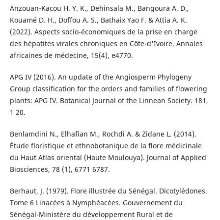
Anzouan-Kacou H. Y. K., Dehinsala M., Bangoura A. D.,
Kouamé D. H., Doffou A. S., Bathaix Yao F. & Attia A. K.
(2022). Aspects socio-économiques de la prise en charge
des hépatites virales chroniques en Côte-d'Ivoire. Annales
africaines de médecine, 15(4), e4770.
APG IV (2016). An update of the Angiosperm Phylogeny
Group classification for the orders and families of flowering
plants: APG IV. Botanical Journal of the Linnean Society. 181,
1 20.
Benlamdini N., Elhafian M., Rochdi A. & Zidane L. (2014).
Étude floristique et ethnobotanique de la flore médicinale
du Haut Atlas oriental (Haute Moulouya). Journal of Applied
Biosciences, 78 (1), 6771 6787.
Berhaut, J. (1979). Flore illustrée du Sénégal. Dicotylédones.
Tome 6 Linacées à Nymphéacées. Gouvernement du
Sénégal-Ministère du développement Rural et de