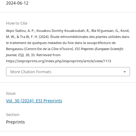
2024-06-12
How to Cite
Akpo Siallou, A. P., Kouakou Donthy Kouakoubah, R., Bla N’guessan, G., Koné,
M. W., & Tra Bi, F. H. (2024). Étude ethnomédicinales des plantes utilisées dans
le traitement de quelques maladies du foie dans la souspréfecture de
Bengassou (Centre-Est de la Côte d’Ivoire).
ESI Preprints (European Scientific
Journal, ESJ)
,
30
, 33. Retrieved from
https://esipreprints.org/index.php/esipreprints/article/view/1113
More Citation Formats
Issue
Vol. 30 (2024): ESI Preprints
Section
Preprints