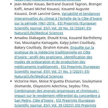
Jean-Muller Kouao, Bertrand Ouessé Tagnon, Brenger
Koffi, Amani Michel Kouassi, Kouamé Auguste
Kouassi, Droh Lanciné Gone,
Variabilité et tendances
interannuelles du climat à l’échelle de la Côte d’Ivoire
sur la période 1961-2016
,
ESI Preprints (European
Scientific Journal, ESJ): Vol. 20 No. 33 (2024): ESJ
Natural/Life/Medical Sciences
Amadou Diabagate, Ehoulé Kroa, Kouamé Barthélemy
Yao, Moustapha Kamagate, Kalpy Julien Coulibaly,
Bakary Coulibaly, Ibrahim Konate,
Enquête sur la
pratique de la médecine traditionnelle en Côte
d’Ivoire : profil des praticiens, identification des
modes de préparation et de production des
médicaments traditionnels
,
ESI Preprints (European
Scientific Journal, ESJ): Vol. 21 No. 3 (2025): ESJ
Natural/Life/Medical Sciences
Victorine Hien, Moise N’guetta Ehouman, Souleymane
Diomande, Olayossimi Adechina, Seydou Tiho,
Combinaison des engrais organiques et chimiques :
impact sur le rendement référentiel du concombre à
San Pedro, Côte d’Ivoire
,
ESI Preprints (European
Scientific Journal, ESJ): Vol. 39 (2025): ESI Preprints