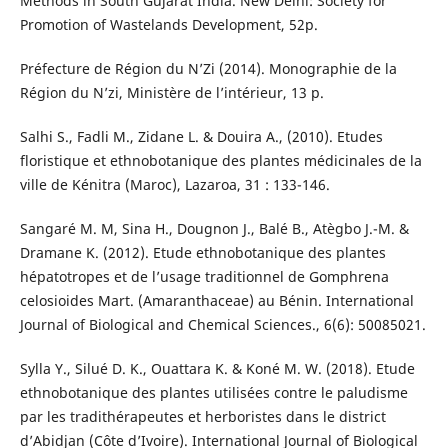
Methods in South Gujarat India. New Delhi: Society for
Promotion of Wastelands Development, 52p.
Préfecture de Région du N’Zi (2014). Monographie de la
Région du N’zi, Ministère de l’intérieur, 13 p.
Salhi S., Fadli M., Zidane L. & Douira A., (2010). Etudes
floristique et ethnobotanique des plantes médicinales de la
ville de Kénitra (Maroc), Lazaroa, 31 : 133-146.
Sangaré M. M, Sina H., Dougnon J., Balé B., Atègbo J.-M. &
Dramane K. (2012). Etude ethnobotanique des plantes
hépatotropes et de l’usage traditionnel de Gomphrena
celosioides Mart. (Amaranthaceae) au Bénin. International
Journal of Biological and Chemical Sciences., 6(6): 50085021.
Sylla Y., Silué D. K., Ouattara K. & Koné M. W. (2018). Etude
ethnobotanique des plantes utilisées contre le paludisme
par les tradithérapeutes et herboristes dans le district
d’Abidjan (Côte d’Ivoire). International Journal of Biological