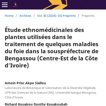
Home
/
Archives
/
Vol. 30 (2024): ESI Preprints
/
Preprints
Étude ethnomédicinales des
plantes utilisées dans le
traitement de quelques maladies
du foie dans la souspréfecture de
Bengassou (Centre-Est de la Côte
d’Ivoire)
Amoin Prisc Akpo Siallou
Laboratoire de Botanique et Valorisation de la Diversité Végétale,
UFR des Sciences de la Nature (SN), Université Nangui Abrogoua,
Côte d’Ivoire
Richard Kouakou Donthy Kouakoubah