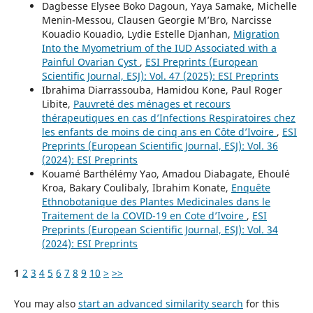
Dagbesse Elysee Boko Dagoun, Yaya Samake, Michelle
Menin-Messou, Clausen Georgie M’Bro, Narcisse
Kouadio Kouadio, Lydie Estelle Djanhan,
Migration
Into the Myometrium of the IUD Associated with a
Painful Ovarian Cyst
,
ESI Preprints (European
Scientific Journal, ESJ): Vol. 47 (2025): ESI Preprints
Ibrahima Diarrassouba, Hamidou Kone, Paul Roger
Libite,
Pauvreté des ménages et recours
thérapeutiques en cas d’Infections Respiratoires chez
les enfants de moins de cinq ans en Côte d’Ivoire
,
ESI
Preprints (European Scientific Journal, ESJ): Vol. 36
(2024): ESI Preprints
Kouamé Barthélémy Yao, Amadou Diabagate, Ehoulé
Kroa, Bakary Coulibaly, Ibrahim Konate,
Enquête
Ethnobotanique des Plantes Medicinales dans le
Traitement de la COVID-19 en Cote d’Ivoire
,
ESI
Preprints (European Scientific Journal, ESJ): Vol. 34
(2024): ESI Preprints
1
2
3
4
5
6
7
8
9
10
>
>>
You may also
start an advanced similarity search
for this