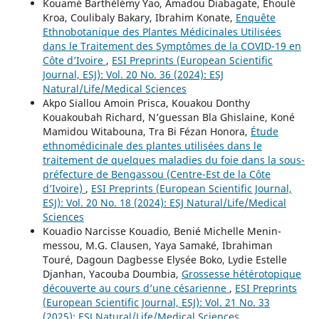
Kouamé Barthélémy Yao, Amadou Diabagate, Ehoulé
Kroa, Coulibaly Bakary, Ibrahim Konate,
Enquête
Ethnobotanique des Plantes Médicinales Utilisées
dans le Traitement des Symptômes de la COVID-19 en
Côte d’Ivoire
,
ESI Preprints (European Scientific
Journal, ESJ): Vol. 20 No. 36 (2024): ESJ
Natural/Life/Medical Sciences
Akpo Siallou Amoin Prisca, Kouakou Donthy
Kouakoubah Richard, N’guessan Bla Ghislaine, Koné
Mamidou Witabouna, Tra Bi Fézan Honora,
Étude
ethnomédicinale des plantes utilisées dans le
traitement de quelques maladies du foie dans la sous-
préfecture de Bengassou (Centre-Est de la Côte
d’Ivoire)
,
ESI Preprints (European Scientific Journal,
ESJ): Vol. 20 No. 18 (2024): ESJ Natural/Life/Medical
Sciences
Kouadio Narcisse Kouadio, Benié Michelle Menin-
messou, M.G. Clausen, Yaya Samaké, Ibrahiman
Touré, Dagoun Dagbesse Elysée Boko, Lydie Estelle
Djanhan, Yacouba Doumbia,
Grossesse hétérotopique
découverte au cours d’une césarienne
,
ESI Preprints
(European Scientific Journal, ESJ): Vol. 21 No. 33
(2025): ESJ Natural/Life/Medical Sciences