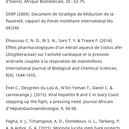
d’Ivoire). Afrique Biomédicale, 20 : 62-75.
DSRP (2009). Document de Stratégie de Réduction de la
Pauvreté, rapport du Fonds monétaire international No.
09/240
Éhoussou C. N. D., Bi S. N., Soro T. Y. & Traore F. (2014).
Effets pharmacologiques d’un extrait aqueux de Costus afer
(Zingiberaceae) sur l’activité cardiaque et la pression
artérielle couplée à la respiration de mammifères.
International Journal of Biological and Chemical Sciences,
8(4), 1644-1655.
Énel C., Desgrées du Loû A., N’Dri Yoman T., Danel C. &
Larmarange J. (2015). Viral hepatitis B and C in Ivory Coast
stepping up the fight, a pressing need. Journal Africain
d'HépatoGastroentérologie, 9, 94-98.
Fogha, V. J., Tchamgoue, A. D., Domekouo, U. L., Tarkang, P.
A. & Agbor, G. A. (2015). Morinda lucida stem bark protects