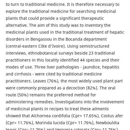
to turn to traditional medicine. It is therefore necessary to
explore the traditional medicine for searching medicinal
plants that could provide a significant therapeutic
alternative. The aim of this study was to inventory the
medicinal plants used in the traditional treatment of hepatic
disorders in Bengassou in the Bocanda department
(central-eastern Côte d'Ivoire). Using semistructured
interviews, ethnobotanical surveys beside 23 traditional
practitioners in this locality identified 44 species and their
modes of use. Three liver pathologies - jaundice, hepatitis
and cirrhosis - were cited by traditional medicine
practitioners. Leaves (76%), the most widely used plant part
were commonly prepared as a decoction (82%). The oral
route (50%) remains the preferred method for
administering remedies. Investigations into the involvement
of medicinal plants in recipes to treat these ailments
showed that Alchornea cordifolia (Cpr= 17.65%), Costus afer
(Cpr= 11.76%), Morinda lucida (Cpr= 11.76%), Newbouldia
leavis (Cpr= 11.76%) and Vernonia colorata (Cpr= 11.76%)