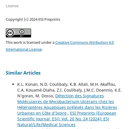
License
Copyright (c) 2024 ESI Preprints
This work is licensed under a
Creative Commons Attribution 4.0
International License
.
Similar Articles
K.L. Konan, N.D. Coulibaly, K.B. Allali, M.H. Akaffou,
C.A. Kouamé-Diaha, Z.I. Coulibaly, J.M.C. Doannio, K.E.
N’goran, M. Dosso,
Détection des Signatures
Moléculaires de Mycobacterium Ulcerans chez les
Hétéroptères Aquatiques prélevés dans les Rizières
Urbaines en Côte d’Ivoire
,
ESI Preprints (European
Scientific Journal, ESJ): Vol. 20 No. 24 (2024): ESJ
Natural/Life/Medical Sciences