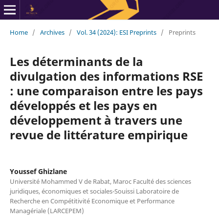
Home
/
Archives
/
Vol. 34 (2024): ESI Preprints
/
Preprints
Les déterminants de la
divulgation des informations RSE
: une comparaison entre les pays
développés et les pays en
développement à travers une
revue de littérature empirique
Youssef Ghizlane
Université Mohammed V de Rabat, Maroc Faculté des sciences
juridiques, économiques et sociales-Souissi Laboratoire de
Recherche en Compétitivité Economique et Performance
Managériale (LARCEPEM)