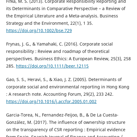
Fifka, M. S. (2013). Corporate Responsibility Reporting and
its Determinants in Comparative Perspective – a Review of
the Empirical Literature and a Meta‐analysis. Business
Strategy and the Environment, 22(1), 1 35.
https://doi.org/10.1002/bse.729
Frynas, J. G., & Yamahaki, C. (2016). Corporate social
responsibility : Review and roadmap of theoretical
perspectives. Business Ethics: A European Review, 25(3), 258
285.
https://doi.org/10.1111/beer.12115
Gao, S. S., Heravi, S., & Xiao, J. Z. (2005). Determinants of
corporate social and environmental reporting in Hong Kong
: A research note. Accounting Forum, 29(2), 233 242.
https://doi.org/10.1016/j.accfor.2005.01.002
Garcia-Torea, N., Fernandez-Feijoo, B., & De La Cuesta-
González, M. (2017). The influence of ownership structure
on the transparency of CSR reporting : Empirical evidence
from Spain. Spanish Journal of Finance and Accounting /