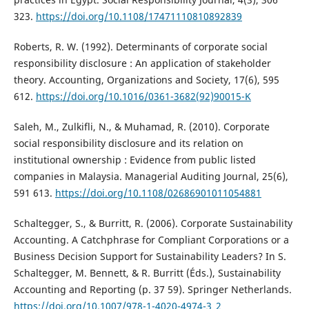
323.
https://doi.org/10.1108/17471110810892839
Roberts, R. W. (1992). Determinants of corporate social
responsibility disclosure : An application of stakeholder
theory. Accounting, Organizations and Society, 17(6), 595
612.
https://doi.org/10.1016/0361-3682(92)90015-K
Saleh, M., Zulkifli, N., & Muhamad, R. (2010). Corporate
social responsibility disclosure and its relation on
institutional ownership : Evidence from public listed
companies in Malaysia. Managerial Auditing Journal, 25(6),
591 613.
https://doi.org/10.1108/02686901011054881
Schaltegger, S., & Burritt, R. (2006). Corporate Sustainability
Accounting. A Catchphrase for Compliant Corporations or a
Business Decision Support for Sustainability Leaders? In S.
Schaltegger, M. Bennett, & R. Burritt (Éds.), Sustainability
Accounting and Reporting (p. 37 59). Springer Netherlands.
https://doi.org/10.1007/978-1-4020-4974-3_2