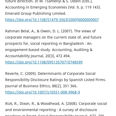
future direction. In M. Tsamenyi & S. Uddin (Éds.),
Accounting in Emerging Economies (Vol. 9, p. 119 143).
Emerald Group Publishing Limited.
https://doi.org/10.1108/S1479-3563(2009)0000009007
Rahman Belal, A., & Owen, D. L. (2007). The views of
corporate managers on the current state of, and future
prospects for, social reporting in Bangladesh : An
engagement‐based study. Accounting, Auditing &
Accountability Journal, 20(3), 472 494.
https://doi.org/10.1108/09513570710748599
Reverte, C. (2009). Determinants of Corporate Social
Responsibility Disclosure Ratings by Spanish Listed Firms.
Journal of Business Ethics, 88(2), 351 366.
https://doi.org/10.1007/s10551-008-9968-9
Rizk, R., Dixon, R., & Woodhead, A. (2008). Corporate social
and environmental reporting : A survey of disclosure
practices in Egypt. Social Responsibility Journal, 4(3), 306