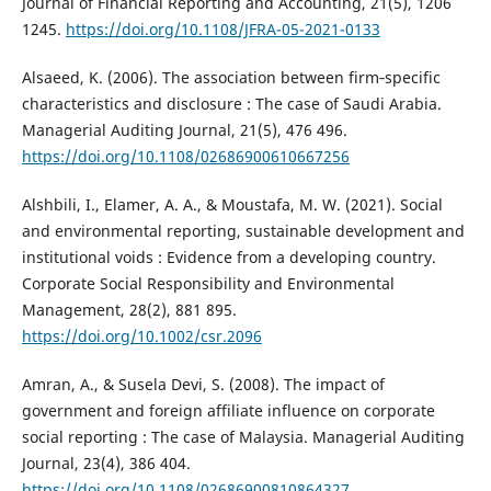
Journal of Financial Reporting and Accounting, 21(5), 1206
1245.
https://doi.org/10.1108/JFRA-05-2021-0133
Alsaeed, K. (2006). The association between firm‐specific
characteristics and disclosure : The case of Saudi Arabia.
Managerial Auditing Journal, 21(5), 476 496.
https://doi.org/10.1108/02686900610667256
Alshbili, I., Elamer, A. A., & Moustafa, M. W. (2021). Social
and environmental reporting, sustainable development and
institutional voids : Evidence from a developing country.
Corporate Social Responsibility and Environmental
Management, 28(2), 881 895.
https://doi.org/10.1002/csr.2096
Amran, A., & Susela Devi, S. (2008). The impact of
government and foreign affiliate influence on corporate
social reporting : The case of Malaysia. Managerial Auditing
Journal, 23(4), 386 404.
https://doi.org/10.1108/02686900810864327