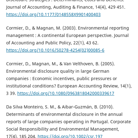
Journal of Accounting, Auditing & Finance, 14(4), 429 451.
https://doi.org/10.1177/0148558X9901400403
Cormier, D., & Magnan, M. (2003). Environmental reporting
management : A continental European perspective. Journal
of Accounting and Public Policy, 22(1), 43 62.
https://doi.org/10.1016/S0278-4254(02)00085-6
Cormier, D., Magnan, M., & Van Velthoven, B. (2005).
Environmental disclosure quality in large German
companies : Economic incentives, public pressures or
institutional conditions? European Accounting Review, 14(1),
3 39.
https://doi.org/10.1080/0963818042000339617
Da Silva Monteiro, S. M., & Aibar‐Guzmán, B. (2010).
Determinants of environmental disclosure in the annual
reports of large companies operating in Portugal. Corporate
Social Responsibility and Environmental Management,
17(4), 185 204.
https://doi.org/10.1002/csr.197