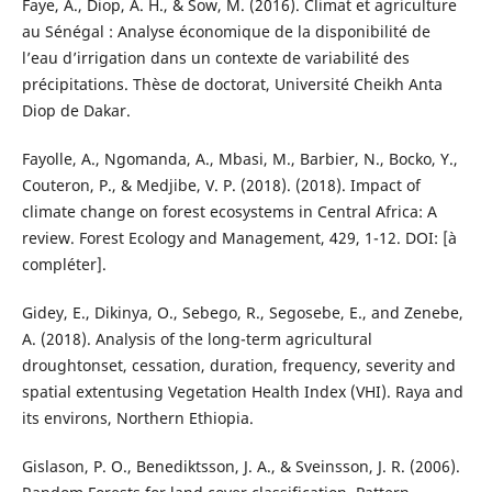
Faye, A., Diop, A. H., & Sow, M. (2016). Climat et agriculture
au Sénégal : Analyse économique de la disponibilité de
l’eau d’irrigation dans un contexte de variabilité des
précipitations. Thèse de doctorat, Université Cheikh Anta
Diop de Dakar.
Fayolle, A., Ngomanda, A., Mbasi, M., Barbier, N., Bocko, Y.,
Couteron, P., & Medjibe, V. P. (2018). (2018). Impact of
climate change on forest ecosystems in Central Africa: A
review. Forest Ecology and Management, 429, 1-12. DOI: [à
compléter].
Gidey, E., Dikinya, O., Sebego, R., Segosebe, E., and Zenebe,
A. (2018). Analysis of the long-term agricultural
droughtonset, cessation, duration, frequency, severity and
spatial extentusing Vegetation Health Index (VHI). Raya and
its environs, Northern Ethiopia.
Gislason, P. O., Benediktsson, J. A., & Sveinsson, J. R. (2006).