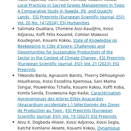
Local Practices in Sacred Groves Management in Togo:
A Comparative Study in Nawda, Ifè, and Ouatchi
Lands
,
ESI Preprints (European Scientific Journal, ESJ):
Vol. 20 No. 14 (2024): ESJ Humanities
Salimata Ouattara, Chimène Assi-Kaudjhis, Kossi
Adjonou, Koffi Félix Kouamé, Comlan Mawussi
Koudegnan, Kouami Kokou,
State of Knowledge on
Beekeeping in Côte d'Ivoire: Challenges and
Opportunities for Sustainable Productivity of the
Sector in the Context of Climate Change
,
ESI Preprints
(European Scientific Journal, ESJ): Vol. 21 (2023): ESI
Preprints
Tèkondo Banla, Agnassim Banito, Thierry Dèhouégnon
Houehanou, Kossi Essodina Kpemoua, Sani Mama
Songai, Pouwéréou Tchalla, Kouami Kokou, KoffI Koba,
Komla Sanda, Essowouna Ago Kadai,
Caractérisation
Аgronomiques des Аrbres Еlites Аnacardier
(Anacardium occidentale L.) Sélectionnés des Zones
de Production au Togo
,
ESI Preprints (European
Scientific Journal, ESJ): Vol. 19 (2023): ESI Preprints
Atsu K. Dogbeda Hlovor, Kossi Adjonou, Kossi Segla,
Katché Komlanvi Akoete, Kouami Kokou,
Dynamique