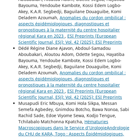
Bayouma, Yendoube Kambote, Kossi Edem Logbo-
Akey, K.A.R. Segbedji, Baguilane Douaguibe, Komi
Deladem Azoumah,
Anomalies du cordon ombilical :
aspects épidémiologiques, diagnostiques et
pronostiques à la maternité du centre hospitalier
régional Kara en 2023
,
ESI Preprints (European
Scientific Journal, ESJ): Vol. 42 (2025): ESI Preprints
Dédé Régine Diane Ajavon, Abdoul-Samadou
Aboubakari, Aloutou Adom, Odette Segou, Hayatiba
Bayouma, Yendoube Kambote, Kossi Edem Logbo-
Akey, K.A.R. Segbedji, Baguilane Douaguibe, Komi
Deladem Azoumah,
Anomalies du cordon ombilical :
aspects épidémiologiques, diagnostiques et
pronostiques à la maternité du centre hospitalier
régional Kara en 2023
,
ESI Preprints (European
Scientific Journal, ESJ): Vol. 42 (2025): ESI Preprints
Musapudi Eric Mbuya, Komi Hola Sikpa, Messan
Semefa Agbedey, Gnimdou Botcho, Bawa Nonoa, Sabi
Rachid Sade, Edoe Viyome Sewa, Kodjo Tengue,
Tchilabalo Matchonna Kpatcha,
Hématuries
Macroscopiques dans le Service d’UrologieAndrologie
du CHU de KARA, Togo : Aspects Épidémiologiques,