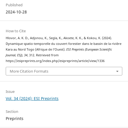
Published
2024-10-28
How to Cite
Hlovor, A. K. D., Adjonou, K., Segla, K., Akoete, K. K., & Kokou, K. (2024).
Dynamique spatio-temporelle du couvert forestier dans le bassin de la rivière
Kara au Nord Togo (Afrique de l’Ouest).
ESI Preprints (European Scientific
Journal, ESJ)
,
34
, 312. Retrieved from
https://esipreprints.org/index.php/esipreprints/article/view/1336
More Citation Formats
Issue
Vol. 34 (2024): ESI Preprints
Section
Preprints