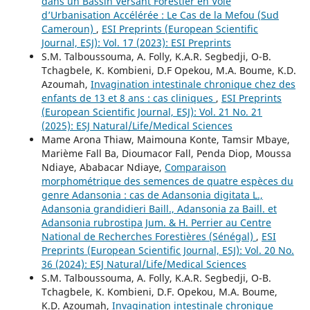
dans un Bassin Versant Forestier en Voie
d’Urbanisation Accélérée : Le Cas de la Mefou (Sud
Cameroun)
,
ESI Preprints (European Scientific
Journal, ESJ): Vol. 17 (2023): ESI Preprints
S.M. Talboussouma, A. Folly, K.A.R. Segbedji, O-B.
Tchagbele, K. Kombieni, D.F Opekou, M.A. Boume, K.D.
Azoumah,
Invagination intestinale chronique chez des
enfants de 13 et 8 ans : cas cliniques
,
ESI Preprints
(European Scientific Journal, ESJ): Vol. 21 No. 21
(2025): ESJ Natural/Life/Medical Sciences
Mame Arona Thiaw, Maimouna Konte, Tamsir Mbaye,
Marième Fall Ba, Dioumacor Fall, Penda Diop, Moussa
Ndiaye, Ababacar Ndiaye,
Comparaison
morphométrique des semences de quatre espèces du
genre Adansonia : cas de Adansonia digitata L.,
Adansonia grandidieri Baill., Adansonia za Baill. et
Adansonia rubrostipa Jum. & H. Perrier au Centre
National de Recherches Forestières (Sénégal)
,
ESI
Preprints (European Scientific Journal, ESJ): Vol. 20 No.
36 (2024): ESJ Natural/Life/Medical Sciences
S.M. Talboussouma, A. Folly, K.A.R. Segbedji, O-B.
Tchagbele, K. Kombieni, D.F. Opekou, M.A. Boume,
K.D. Azoumah,
Invagination intestinale chronique