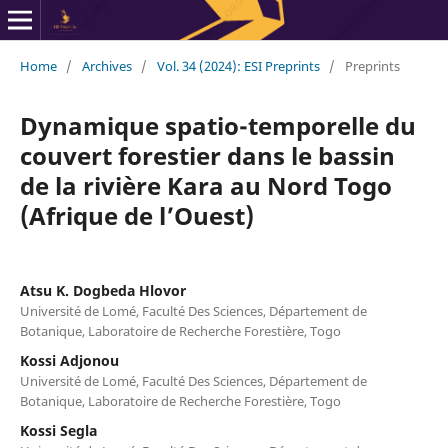
Home
/
Archives
/
Vol. 34 (2024): ESI Preprints
/
Preprints
Dynamique spatio-temporelle du
couvert forestier dans le bassin
de la rivière Kara au Nord Togo
(Afrique de l’Ouest)
Atsu K. Dogbeda Hlovor
Université de Lomé, Faculté Des Sciences, Département de
Botanique, Laboratoire de Recherche Forestière, Togo
Kossi Adjonou
Université de Lomé, Faculté Des Sciences, Département de
Botanique, Laboratoire de Recherche Forestière, Togo
Kossi Segla