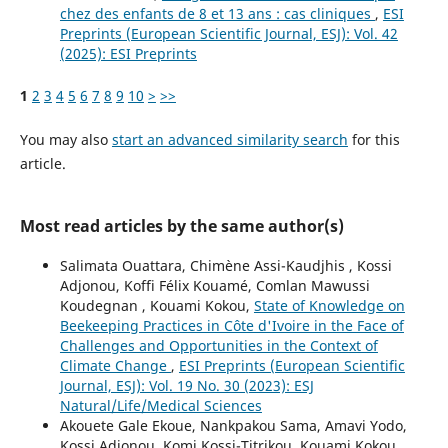
chez des enfants de 8 et 13 ans : cas cliniques
,
ESI
Preprints (European Scientific Journal, ESJ): Vol. 42
(2025): ESI Preprints
1
2
3
4
5
6
7
8
9
10
>
>>
You may also
start an advanced similarity search
for this
article.
Most read articles by the same author(s)
Salimata Ouattara, Chimène Assi-Kaudjhis , Kossi
Adjonou, Koffi Félix Kouamé, Comlan Mawussi
Koudegnan , Kouami Kokou,
State of Knowledge on
Beekeeping Practices in Côte d'Ivoire in the Face of
Challenges and Opportunities in the Context of
Climate Change
,
ESI Preprints (European Scientific
Journal, ESJ): Vol. 19 No. 30 (2023): ESJ
Natural/Life/Medical Sciences
Akouete Gale Ekoue, Nankpakou Sama, Amavi Yodo,
Kossi Adjonou, Komi Kossi-Titrikou, Kouami Kokou,