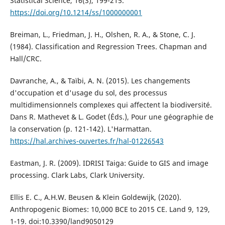
Statistical Science, 16(3), 199-215.
https://doi.org/10.1214/ss/1000000001
Breiman, L., Friedman, J. H., Olshen, R. A., & Stone, C. J.
(1984). Classification and Regression Trees. Chapman and
Hall/CRC.
Davranche, A., & Taïbi, A. N. (2015). Les changements
d'occupation et d'usage du sol, des processus
multidimensionnels complexes qui affectent la biodiversité.
Dans R. Mathevet & L. Godet (Éds.), Pour une géographie de
la conservation (p. 121-142). L'Harmattan.
https://hal.archives-ouvertes.fr/hal-01226543
Eastman, J. R. (2009). IDRISI Taiga: Guide to GIS and image
processing. Clark Labs, Clark University.
Ellis E. C., A.H.W. Beusen & Klein Goldewijk, (2020).
Anthropogenic Biomes: 10,000 BCE to 2015 CE. Land 9, 129,
1-19. doi:10.3390/land9050129