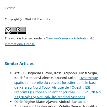
License
Copyright (c) 2024 ESI Preprints
This work is licensed under a
Creative Commons Attribution 4.0
International License
.
Similar Articles
Atsu K. Dogbeda Hlovor, Kossi Adjonou, Kossi Segla,
Katché Komlanvi Akoete, Kouami Kokou,
Dynamique
spatio-temporelle du couvert forestier dans le bassin
de Kara au Nord Togo (Afrique de l’Ouest)
,
ESI
Preprints (European Scientific Journal, ESJ): Vol. 20 No.
33 (2024): ESJ Natural/Life/Medical Sciences
Dédé Régine Diane Ajavon, Abdoul-Samadou
Aboubakari, Aloutou Adom, Odette Segou, Hayatiba