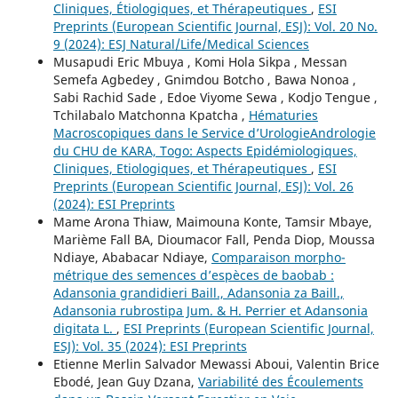
Cliniques, Étiologiques, et Thérapeutiques
,
ESI
Preprints (European Scientific Journal, ESJ): Vol. 20 No.
9 (2024): ESJ Natural/Life/Medical Sciences
Musapudi Eric Mbuya , Komi Hola Sikpa , Messan
Semefa Agbedey , Gnimdou Botcho , Bawa Nonoa ,
Sabi Rachid Sade , Edoe Viyome Sewa , Kodjo Tengue ,
Tchilabalo Matchonna Kpatcha ,
Hématuries
Macroscopiques dans le Service d’UrologieAndrologie
du CHU de KARA, Togo: Aspects Epidémiologiques,
Cliniques, Etiologiques, et Thérapeutiques
,
ESI
Preprints (European Scientific Journal, ESJ): Vol. 26
(2024): ESI Preprints
Mame Arona Thiaw, Maimouna Konte, Tamsir Mbaye,
Marième Fall BA, Dioumacor Fall, Penda Diop, Moussa
Ndiaye, Ababacar Ndiaye,
Comparaison morpho-
métrique des semences d’espèces de baobab :
Adansonia grandidieri Baill., Adansonia za Baill.,
Adansonia rubrostipa Jum. & H. Perrier et Adansonia
digitata L.
,
ESI Preprints (European Scientific Journal,
ESJ): Vol. 35 (2024): ESI Preprints
Etienne Merlin Salvador Mewassi Aboui, Valentin Brice
Ebodé, Jean Guy Dzana,
Variabilité des Écoulements