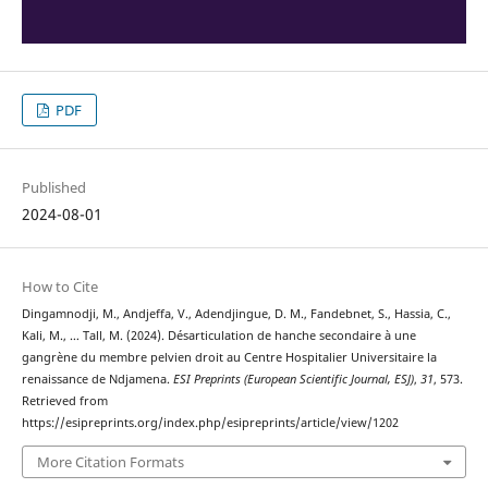
PDF
Published
2024-08-01
How to Cite
Dingamnodji, M., Andjeffa, V., Adendjingue, D. M., Fandebnet, S., Hassia, C.,
Kali, M., … Tall, M. (2024). Désarticulation de hanche secondaire à une
gangrène du membre pelvien droit au Centre Hospitalier Universitaire la
renaissance de Ndjamena.
ESI Preprints (European Scientific Journal, ESJ)
,
31
, 573.
Retrieved from
https://esipreprints.org/index.php/esipreprints/article/view/1202
More Citation Formats