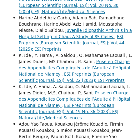
(European Scientific Journal, ESJ): Vol. 20 No. 30
(2024): ESJ Natural/Life/Medical Sciences
Harine Abdel Aziz Garba, Adama Bah, Ramadhane
Bouchrane, Harine Abdel Aziz Hamid, Moustapha
Niasse, Diallo Saïdou,
Juvenile Idiopathic Arthritis in a
Hospital Setting in Chad: A Study of 85 Cases
,
ESI
Preprints (European Scientific Journal, ESJ): Vol. 44
(2025): ESI Preprints
K. Idé , Y. Hama , A. Saidou , O. Mahamane Laouali , L.
James Didier , MS Chaibou , R. Sani ,
Prise en Charge
des Appendicites Compliquées de l’Adulte à l’Hôpital
National de Niamey
,
ESI Preprints (European
Scientific Journal, ESJ): Vol. 22 (2023): ESI Preprints
K. Idé, Y. Hama, A. Saidou, O. Mahamadou Laouali, L.
James Didier, M.S. Chaibou, R. Sani,
Prise en Charge
des Appendicites Compliquées de l’Adulte à l’Hôpital
National de Niamey
,
ESI Preprints (European
Scientific Journal, ESJ): Vol. 19 No. 36 (2023): ESJ
Natural/Life/Medical Sciences
Adou Yao Taoua, Kouakou Jérôme Kouadio, Firmin
Kouassi Kouakou, Siméon Kouassi Kouakou, Jean-
Bertin Beugré, Paulin Koffi Konan, Etienne Yao