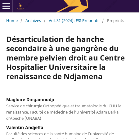
Home
/
Archives
/
Vol. 31 (2024): ESI Preprints
/
Preprints
Désarticulation de hanche
secondaire à une gangrène du
membre pelvien droit au Centre
Hospitalier Universitaire la
renaissance de Ndjamena
Magloire Dingamnodji
Service de chirurgie Orthopédique et traumatologie du CHU la
renaissance. Faculté de médecine de l’Université Adam Barka
d’Abéché (UNABA)
Valentin Andjeffa
Faculté des sciences de la santé humaine de l’université de