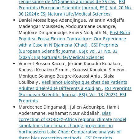
renaissance de N’Djamena à propos de 35 cas
,
ESI
Preprints (European Scientific Journal, ESJ): Vol. 20 No.
30 (2024): ESJ Natural/Life/Medical Sciences
Daniel Mossalbaye Adendjingue, Valentin Andjeffa,
Madengar Moussede, Abdouramane Ouangre,
Magloire Dingamnodje, Emery Nodjiath N.,
Post-Burn
Popliteal Fossa Flexion Contracture: Our Experience
with a Case in N’Djamena (Chad)
,
ESI Preprints
(European Scientific Journal, ESJ): Vol. 21 No. 33
(2025): ESJ Natural/Life/Medical Sciences
Vincent Bosson Kacou , Jérôme Kouadio Kouakou ,
Kouassi Kouakou Firmin , Kouassi Kouakou Siméon ,
Monique Solange Beugre-Kouassi Ahia , Siaka
Coulibaly ,
Résilience Biophysique chez des Patients
Adultes d’Hérédité Différents à Abidjan
,
ESI Preprints
(European Scientific Journal, ESJ): Vol. 18 (2023): ESI
Preprints
Mardochee Dingamadji, Julien Adounkpe, Hamit
Abderamane, Mahamat Nour Abdallah,
Bias
correction of CORDEX-Africa regional climate model
simulations for climate change projections in
northeastern Lake Chad: Comparative analysis of
three bias correction methods
,
ESI Preprints