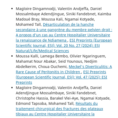
Magloire Dingamnodji, Valentin Andjeffa, Daniel
Mossalmbaye Adendjingue, Siniki Fandebnet, Kaimba
Madoué Bray, Moussa Kali, Ngamai Kotyade,
Mohamed Tall,
Désarticulation de la hanche
secondaire à une gangrène du membre pelvien droit :
A propos d’un cas au Centre Hospitalier Universitaire
la renaissance de Ndjamena
,
ESI Preprints (European
Scientific Journal, ESJ): Vol. 20 No. 27 (2024): ESJ
Natural/Life/Medical Sciences
Moussa Kalli, Lamega Bembo, Olivier Ngaringuem,
Mahamat Nour Abakar, Seid Younous, Nedjim
Abdelkerim, Choua Ouchemi,
Meckel's Diverticulitis: A
Rare Cause of Peritonitis in Children
,
ESI Preprints
(European Scientific Journal, ESJ): Vol. 47 (2025): ESI
Preprints
Magloire Dingamnodji, Valentin Andjeffa, Daniel
Adendjingue Mossalmbaye, Siniki Fandebnet,
Christophe Hassia, Barakel Vlei-Aye, Ngamai Kotyade,
Edmond Tapsoba, Mohamed Tall,
Résultats du
traitement chirurgical des fractures des plateaux
tibiaux au Centre Hospitalier Universitaire la