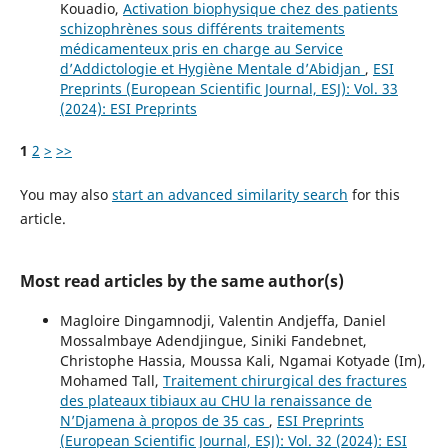
Kouadio,
Activation biophysique chez des patients
schizophrènes sous différents traitements
médicamenteux pris en charge au Service
d’Addictologie et Hygiène Mentale d’Abidjan
,
ESI
Preprints (European Scientific Journal, ESJ): Vol. 33
(2024): ESI Preprints
1
2
>
>>
You may also
start an advanced similarity search
for this
article.
Most read articles by the same author(s)
Magloire Dingamnodji, Valentin Andjeffa, Daniel
Mossalmbaye Adendjingue, Siniki Fandebnet,
Christophe Hassia, Moussa Kali, Ngamai Kotyade (Im),
Mohamed Tall,
Traitement chirurgical des fractures
des plateaux tibiaux au CHU la renaissance de
N’Djamena à propos de 35 cas
,
ESI Preprints
(European Scientific Journal, ESJ): Vol. 32 (2024): ESI