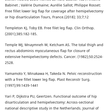
Babinet ; Valérie Dumaine; Aurélie Sallot; Philippe Rosset:
Free fillet lower leg flap for coverage after hemipelvectomy
or hip disarticulation Tours, France.(2018); 33;7;12
Templeton KJ, Toby EB. Free filet leg flap. Clin Orthop.
(2001);385:182-185.
Temple WJ, Mnaymneh W, Ketcham AS. The total thigh and
rectus abdominis myocutaneous flap for closure of
extensive hemipelvectomy defects. Cancer. (1982);50:2524-
2528.
Yamamoto Y, Minakawa H, Takeda N. Pelvic reconstruction
with a free fillet lower leg flap. Plast Reconstr Surg.
(1997);99:1439-1441
Yari P, Dijkstra PU, Geertzen. Functional outcome of hip
disarticulation and hemipelvectomy: Across-sectional
national descriptive study in the Netherlands. Journal of