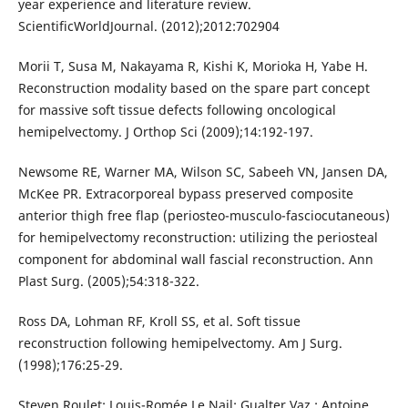
year experience and literature review.
ScientificWorldJournal. (2012);2012:702904
Morii T, Susa M, Nakayama R, Kishi K, Morioka H, Yabe H.
Reconstruction modality based on the spare part concept
for massive soft tissue defects following oncological
hemipelvectomy. J Orthop Sci (2009);14:192-197.
Newsome RE, Warner MA, Wilson SC, Sabeeh VN, Jansen DA,
McKee PR. Extracorporeal bypass preserved composite
anterior thigh free flap (periosteo-musculo-fasciocutaneous)
for hemipelvectomy reconstruction: utilizing the periosteal
component for abdominal wall fascial reconstruction. Ann
Plast Surg. (2005);54:318-322.
Ross DA, Lohman RF, Kroll SS, et al. Soft tissue
reconstruction following hemipelvectomy. Am J Surg.
(1998);176:25-29.
Steven Roulet; Louis-Romée Le Nail; Gualter Vaz ; Antoine