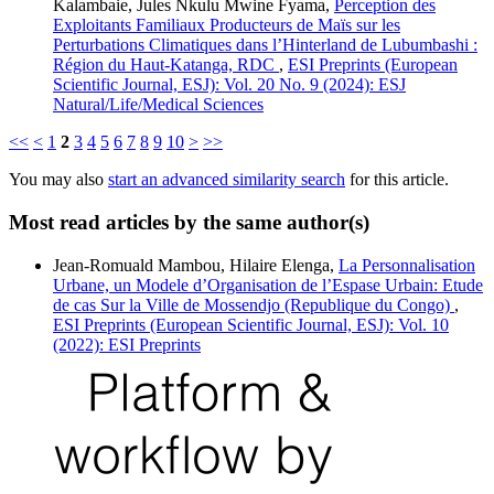
Kalambaie, Jules Nkulu Mwine Fyama,
Perception des
Exploitants Familiaux Producteurs de Maïs sur les
Perturbations Climatiques dans l’Hinterland de Lubumbashi :
Région du Haut-Katanga, RDC
,
ESI Preprints (European
Scientific Journal, ESJ): Vol. 20 No. 9 (2024): ESJ
Natural/Life/Medical Sciences
<<
<
1
2
3
4
5
6
7
8
9
10
>
>>
You may also
start an advanced similarity search
for this article.
Most read articles by the same author(s)
Jean-Romuald Mambou, Hilaire Elenga,
La Personnalisation
Urbane, un Modele d’Organisation de l’Espase Urbain: Etude
de cas Sur la Ville de Mossendjo (Republique du Congo)
,
ESI Preprints (European Scientific Journal, ESJ): Vol. 10
(2022): ESI Preprints