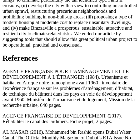
erosions; (ii) develop the city with a view to controlling uncontrolled
urban sprawl, restructuring precarious neighborhoods and
prohibiting building in non-built-up areas; (iii) proposing a type of
modern housing at moderate cost to replace unsanitary dwellings,
and (iv) make Brazzaville a prosperous, sustainable, attractive and
resilient city to climate-related risks. We ended our article by
suggesting tools that should allow this great political urban project to
be operational, practical and consensual.
References
AGENCE FRANÇAISE POUR L’AMÉNAGEMENT ET LE
DÉVELOPPEMENT À L’ÉTRANGER (1984). Urbanisme et
habitat en Afrique noire francophone avant 1960 : inventaire de
l'expérience française sur les problèmes d’aménagement, d’habitat,
de technique du bâtiment dans les pays en voie de développement
avant 1960. Ministère de l’urbanisme et du logement, Mission de la
recherche urbaine, 640 pages.
AGENCE FRANCAISE DE DEVELOPPEMENT (2017).
Réhabiliter le canal des jardiniers. Fiche projet, 2 pages.
AL MASAR (2016). Mohammed bin Rashid opens Dubai Water
Canal. The Official Monthly Magazine of Dubai`s RTA Issue No