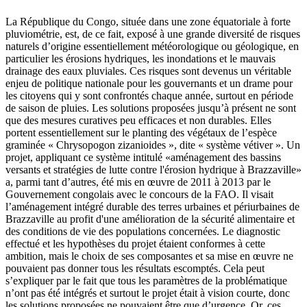
La République du Congo, située dans une zone équatoriale à forte
pluviométrie, est, de ce fait, exposé à une grande diversité de risques
naturels d’origine essentiellement météorologique ou géologique, en
particulier les érosions hydriques, les inondations et le mauvais
drainage des eaux pluviales. Ces risques sont devenus un véritable
enjeu de politique nationale pour les gouvernants et un drame pour
les citoyens qui y sont confrontés chaque année, surtout en période
de saison de pluies. Les solutions proposées jusqu’à présent ne sont
que des mesures curatives peu efficaces et non durables. Elles
portent essentiellement sur le planting des végétaux de l’espèce
graminée « Chrysopogon zizanioides », dite « système vétiver ». Un
projet, appliquant ce système intitulé «aménagement des bassins
versants et stratégies de lutte contre l'érosion hydrique à Brazzaville»
a, parmi tant d’autres, été mis en œuvre de 2011 à 2013 par le
Gouvernement congolais avec le concours de la FAO. Il visait
l’aménagement intégré durable des terres urbaines et périurbaines de
Brazzaville au profit d'une amélioration de la sécurité alimentaire et
des conditions de vie des populations concernées. Le diagnostic
effectué et les hypothèses du projet étaient conformes à cette
ambition, mais le choix de ses composantes et sa mise en œuvre ne
pouvaient pas donner tous les résultats escomptés. Cela peut
s’expliquer par le fait que tous les paramètres de la problématique
n’ont pas été intégrés et surtout le projet était à vision courte, donc
les solutions proposées ne pouvaient être que d’urgence. Or, ces