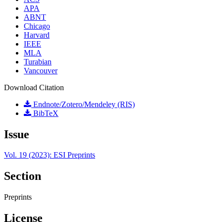
APA
ABNT
Chicago
Harvard
IEEE
MLA
Turabian
Vancouver
Download Citation
Endnote/Zotero/Mendeley (RIS)
BibTeX
Issue
Vol. 19 (2023): ESI Preprints
Section
Preprints
License