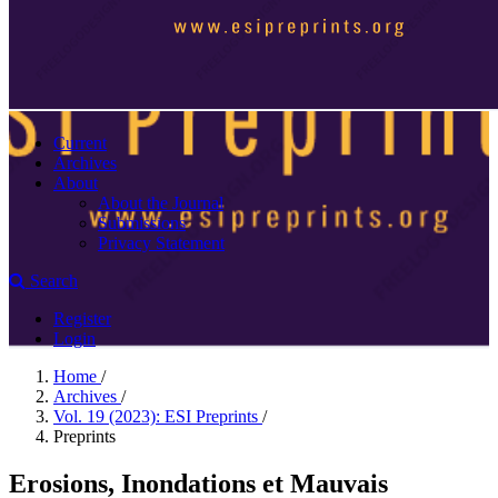
Current
Archives
About
About the Journal
Submissions
Privacy Statement
Search
Register
Login
Home
/
Archives
/
Vol. 19 (2023): ESI Preprints
/
Preprints
Erosions, Inondations et Mauvais