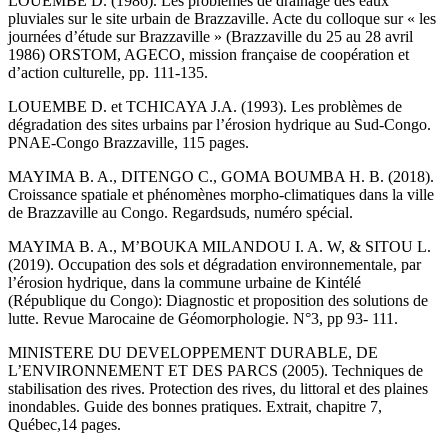
LOUEMBE D. (1986). Les problèmes de drainage des eaux
pluviales sur le site urbain de Brazzaville. Acte du colloque sur « les
journées d’étude sur Brazzaville » (Brazzaville du 25 au 28 avril
1986) ORSTOM, AGECO, mission française de coopération et
d’action culturelle, pp. 111-135.
LOUEMBE D. et TCHICAYA J.A. (1993). Les problèmes de
dégradation des sites urbains par l’érosion hydrique au Sud-Congo.
PNAE-Congo Brazzaville, 115 pages.
MAYIMA B. A., DITENGO C., GOMA BOUMBA H. B. (2018).
Croissance spatiale et phénomènes morpho-climatiques dans la ville
de Brazzaville au Congo. Regardsuds, numéro spécial.
MAYIMA B. A., M’BOUKA MILANDOU I. A. W, & SITOU L.
(2019). Occupation des sols et dégradation environnementale, par
l’érosion hydrique, dans la commune urbaine de Kintélé
(République du Congo): Diagnostic et proposition des solutions de
lutte. Revue Marocaine de Géomorphologie. N°3, pp 93- 111.
MINISTERE DU DEVELOPPEMENT DURABLE, DE
L’ENVIRONNEMENT ET DES PARCS (2005). Techniques de
stabilisation des rives. Protection des rives, du littoral et des plaines
inondables. Guide des bonnes pratiques. Extrait, chapitre 7,
Québec,14 pages.