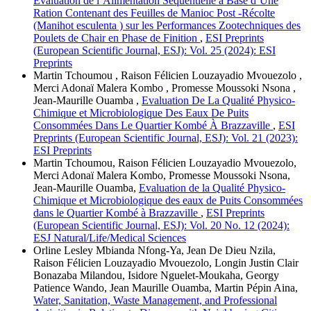
Evaluation de l’Alimentation Séquentielle à Base d’Une
Ration Contenant des Feuilles de Manioc Post -Récolte
(Manihot esculenta ) sur les Performances Zootechniques des
Poulets de Chair en Phase de Finition
,
ESI Preprints
(European Scientific Journal, ESJ): Vol. 25 (2024): ESI
Preprints
Martin Tchoumou , Raison Félicien Louzayadio Mvouezolo ,
Merci Adonaï Malera Kombo , Promesse Moussoki Nsona ,
Jean-Maurille Ouamba ,
Evaluation De La Qualité Physico-
Chimique et Microbiologique Des Eaux De Puits
Consommées Dans Le Quartier Kombé À Brazzaville
,
ESI
Preprints (European Scientific Journal, ESJ): Vol. 21 (2023):
ESI Preprints
Martin Tchoumou, Raison Félicien Louzayadio Mvouezolo,
Merci Adonaï Malera Kombo, Promesse Moussoki Nsona,
Jean-Maurille Ouamba,
Evaluation de la Qualité Physico-
Chimique et Microbiologique des eaux de Puits Consommées
dans le Quartier Kombé à Brazzaville
,
ESI Preprints
(European Scientific Journal, ESJ): Vol. 20 No. 12 (2024):
ESJ Natural/Life/Medical Sciences
Orline Lesley Mbianda Nfong-Ya, Jean De Dieu Nzila,
Raison Félicien Louzayadio Mvouezolo, Longin Justin Clair
Bonazaba Milandou, Isidore Nguelet-Moukaha, Georgy
Patience Wando, Jean Maurille Ouamba, Martin Pépin Aina,
Water, Sanitation, Waste Management, and Professional