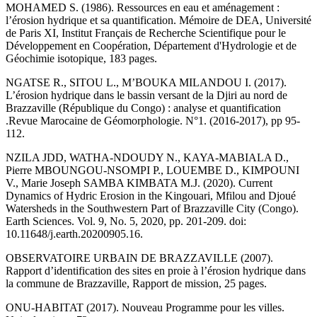
MOHAMED S. (1986). Ressources en eau et aménagement :
l’érosion hydrique et sa quantification. Mémoire de DEA, Université
de Paris XI, Institut Français de Recherche Scientifique pour le
Développement en Coopération, Département d'Hydrologie et de
Géochimie isotopique, 183 pages.
NGATSE R., SITOU L., M’BOUKA MILANDOU I. (2017).
L’érosion hydrique dans le bassin versant de la Djiri au nord de
Brazzaville (République du Congo) : analyse et quantification
.Revue Marocaine de Géomorphologie. N°1. (2016-2017), pp 95-
112.
NZILA JDD, WATHA-NDOUDY N., KAYA-MABIALA D.,
Pierre MBOUNGOU-NSOMPI P., LOUEMBE D., KIMPOUNI
V., Marie Joseph SAMBA KIMBATA M.J. (2020). Current
Dynamics of Hydric Erosion in the Kingouari, Mfilou and Djoué
Watersheds in the Southwestern Part of Brazzaville City (Congo).
Earth Sciences. Vol. 9, No. 5, 2020, pp. 201-209. doi:
10.11648/j.earth.20200905.16.
OBSERVATOIRE URBAIN DE BRAZZAVILLE (2007).
Rapport d’identification des sites en proie à l’érosion hydrique dans
la commune de Brazzaville, Rapport de mission, 25 pages.
ONU-HABITAT (2017). Nouveau Programme pour les villes.