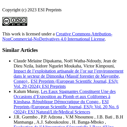
Copyright (c) 2023 ESI Preprints
This work is licensed under a
Creative Commons Attribution-
NonCommercial-NoDerivatives 4.0 International License
.
Similar Articles
Claude Melaine Dipakama, Noël Watha-Ndoudy, Jean de
Dieu Nzila, Isidore Nguelet Moukaha, Victor Kimpouni,
Impact de l’exploitation artisanale de l’or sur l’environnement
dans le secteur de Dimonika (Massif forestier de Mayombe,
Congo)
,
ESI Preprints (European Scientific Journal, ESJ):
Vol. 29 (2024): ESI Preprints
Kalum Muray,
Les Eaux Stagnantes Constituent Une des
Occasions d’Exposition au Plomb et aux Coliformes à
Kinshasa, République Démocratique du Congo
,
ESI
Preprints (European Scientific Journal, ESJ): Vol. 20 No. 6
(2024): ESJ Natural/Life/Medical Sciences
J.R. Guembo , P.P. Adzona , V.M Ntsoumou , J.B. Bati , B.H
Mantsanga , A.J. Saboukoulou , H. Banga-Mboko ,