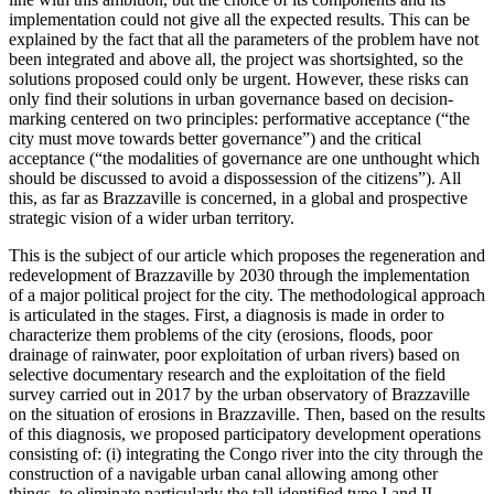
implementation could not give all the expected results. This can be
explained by the fact that all the parameters of the problem have not
been integrated and above all, the project was shortsighted, so the
solutions proposed could only be urgent. However, these risks can
only find their solutions in urban governance based on decision-
marking centered on two principles: performative acceptance (“the
city must move towards better governance”) and the critical
acceptance (“the modalities of governance are one unthought which
should be discussed to avoid a dispossession of the citizens”). All
this, as far as Brazzaville is concerned, in a global and prospective
strategic vision of a wider urban territory.
This is the subject of our article which proposes the regeneration and
redevelopment of Brazzaville by 2030 through the implementation
of a major political project for the city. The methodological approach
is articulated in the stages. First, a diagnosis is made in order to
characterize them problems of the city (erosions, floods, poor
drainage of rainwater, poor exploitation of urban rivers) based on
selective documentary research and the exploitation of the field
survey carried out in 2017 by the urban observatory of Brazzaville
on the situation of erosions in Brazzaville. Then, based on the results
of this diagnosis, we proposed participatory development operations
consisting of: (i) integrating the Congo river into the city through the
construction of a navigable urban canal allowing among other
things, to eliminate particularly the tall identified type I and II