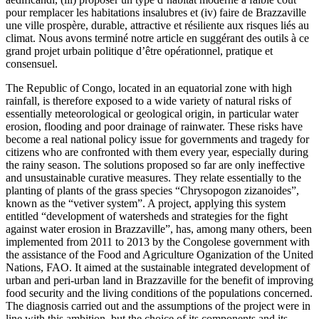
pour remplacer les habitations insalubres et (iv) faire de Brazzaville
une ville prospère, durable, attractive et résiliente aux risques liés au
climat. Nous avons terminé notre article en suggérant des outils à ce
grand projet urbain politique d’être opérationnel, pratique et
consensuel.
The Republic of Congo, located in an equatorial zone with high
rainfall, is therefore exposed to a wide variety of natural risks of
essentially meteorological or geological origin, in particular water
erosion, flooding and poor drainage of rainwater. These risks have
become a real national policy issue for governments and tragedy for
citizens who are confronted with them every year, especially during
the rainy season. The solutions proposed so far are only ineffective
and unsustainable curative measures. They relate essentially to the
planting of plants of the grass species “Chrysopogon zizanoides”,
known as the “vetiver system”. A project, applying this system
entitled “development of watersheds and strategies for the fight
against water erosion in Brazzaville”, has, among many others, been
implemented from 2011 to 2013 by the Congolese government with
the assistance of the Food and Agriculture Oganization of the United
Nations, FAO. It aimed at the sustainable integrated development of
urban and peri-urban land in Brazzaville for the benefit of improving
food security and the living conditions of the populations concerned.
The diagnosis carried out and the assumptions of the project were in
line with this ambition, but the choice of its components and its