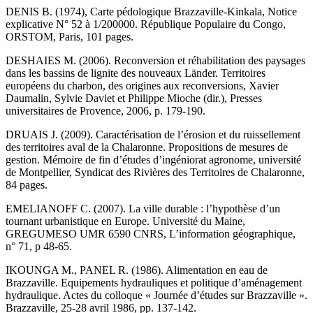
DENIS B. (1974), Carte pédologique Brazzaville-Kinkala, Notice
explicative N° 52 à 1/200000. République Populaire du Congo,
ORSTOM, Paris, 101 pages.
DESHAIES M. (2006). Reconversion et réhabilitation des paysages
dans les bassins de lignite des nouveaux Länder. Territoires
européens du charbon, des origines aux reconversions, Xavier
Daumalin, Sylvie Daviet et Philippe Mioche (dir.), Presses
universitaires de Provence, 2006, p. 179-190.
DRUAIS J. (2009). Caractérisation de l’érosion et du ruissellement
des territoires aval de la Chalaronne. Propositions de mesures de
gestion. Mémoire de fin d’études d’ingéniorat agronome, université
de Montpellier, Syndicat des Rivières des Territoires de Chalaronne,
84 pages.
EMELIANOFF C. (2007). La ville durable : l’hypothèse d’un
tournant urbanistique en Europe. Université du Maine,
GREGUMESO UMR 6590 CNRS, L’information géographique,
n° 71, p 48-65.
IKOUNGA M., PANEL R. (1986). Alimentation en eau de
Brazzaville. Equipements hydrauliques et politique d’aménagement
hydraulique. Actes du colloque « Journée d’études sur Brazzaville ».
Brazzaville, 25-28 avril 1986, pp. 137-142.