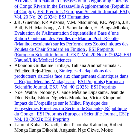
Activities in Relation to Diseases with Neighboring Citizens
of Congo Rivers in the Brazzaville Agglomeration (Republic
of Congo)
,
ESI Preprints (European Scientific Journal, ESJ):
Vol. 20 No. 20 (2024): ESJ Humanities
J.R. Guembo, P.P. Adzona, V.M. Ntsoumou, P.E. Pepah, J.B.
Bati, B.H. Mantsanga, A.J. Saboukoulou, H. Banga-Mboko,
Evaluation de l’Alimentation Séquentielle à Base d’une
Ration Contenant des Feuilles de Manioc Post -Récolte
(Manihot esculenta) sur les Performances Zootechniques des
Poulets de Chair Standard en Finition
,
ESI Preprints
(European Scientific Journal, ESJ): Vol. 20 No. 6 (2024): ESJ
Natural/Life/Medical Sciences
Aboudou Guillaume Tirihaja, Tahiana Andriaharimalala,
Félicitée Rejo-Fienena,
Stratégies d’adaptations des
producteurs rizicoles face aux changements climatiques dans
la Région Menabe, Madagascar
,
ESI Preprints (European
Scientific Journal, ESJ): Vol. 40 (2025): ESI Preprints
Noël Watha- Ndoudy, Claude Mélaine Dipakama, Jean de
Dieu Nzila, Isidore Nguelet- Moukaha, Victor Kimpouni,
Impact de L’orpaillage sur le Milieu Physique des
Ecosystèmes Forestiers du Secteur de Souanké, République
du Congo
,
ESI Preprints (European Scientific Journal, ESJ):
Vol. 10 (2022): ESI Preprints
Laurent Kabala Kazadi, John Tshomba Kalumbu, Robert
Monga Ilunga Dikoshi, Augustin Nge Okwe, Moïse