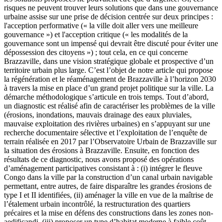
risques ne peuvent trouver leurs solutions que dans une gouvernance
urbaine assise sur une prise de décision centrée sur deux principes :
l'acception performative (« la ville doit aller vers une meilleure
gouvernance ») et l'acception critique (« les modalités de la
gouvernance sont un impensé qui devrait être discuté pour éviter une
dépossession des citoyens ») ; tout cela, en ce qui concerne
Brazzaville, dans une vision stratégique globale et prospective d’un
territoire urbain plus large. C’est l’objet de notre article qui propose
la régénération et le réaménagement de Brazzaville à l’horizon 2030
à travers la mise en place d’un grand projet politique sur la ville. La
démarche méthodologique s’articule en trois temps. Tout d’abord,
un diagnostic est réalisé afin de caractériser les problèmes de la ville
(érosions, inondations, mauvais drainage des eaux pluviales,
mauvaise exploitation des rivières urbaines) en s’appuyant sur une
recherche documentaire sélective et l’exploitation de l’enquête de
terrain réalisée en 2017 par l’Observatoire Urbain de Brazzaville sur
la situation des érosions à Brazzaville. Ensuite, en fonction des
résultats de ce diagnostic, nous avons proposé des opérations
d’aménagement participatives consistant à : (i) intégrer le fleuve
Congo dans la ville par la construction d’un canal urbain navigable
permettant, entre autres, de faire disparaître les grandes érosions de
type I et II identifiées, (ii) aménager la ville en vue de la maîtrise de
l’étalement urbain incontrôlé, la restructuration des quartiers
précaires et la mise en défens des constructions dans les zones non-
aedificandi, (iii) proposer un type d’habitat moderne à faible coût