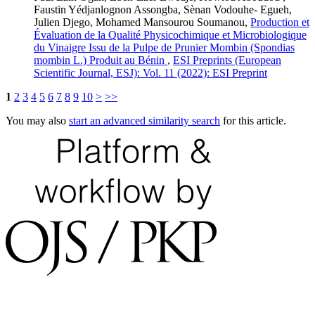
Faustin Yédjanlognon Assongba, Sènan Vodouhe- Egueh,
Julien Djego, Mohamed Mansourou Soumanou,
Production et
Évaluation de la Qualité Physicochimique et Microbiologique
du Vinaigre Issu de la Pulpe de Prunier Mombin (Spondias
mombin L.) Produit au Bénin
,
ESI Preprints (European
Scientific Journal, ESJ): Vol. 11 (2022): ESI Preprint
1
2
3
4
5
6
7
8
9
10
>
>>
You may also
start an advanced similarity search
for this article.