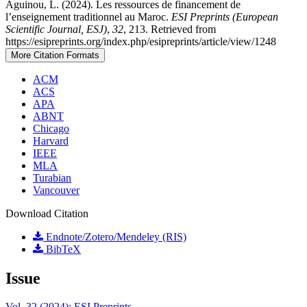
Aguinou, L. (2024). Les ressources de financement de
l’enseignement traditionnel au Maroc.
ESI Preprints (European
Scientific Journal, ESJ)
,
32
, 213. Retrieved from
https://esipreprints.org/index.php/esipreprints/article/view/1248
More Citation Formats
ACM
ACS
APA
ABNT
Chicago
Harvard
IEEE
MLA
Turabian
Vancouver
Download Citation
Endnote/Zotero/Mendeley (RIS)
BibTeX
Issue
Vol. 32 (2024): ESI Preprints