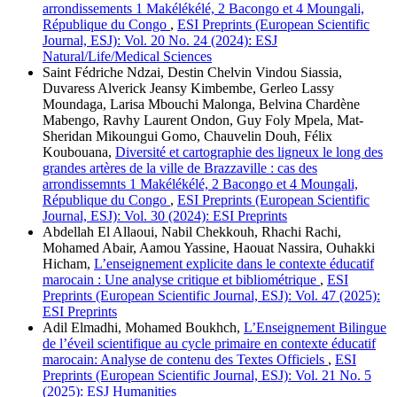
arrondissements 1 Makélékélé, 2 Bacongo et 4 Moungali,
République du Congo
,
ESI Preprints (European Scientific
Journal, ESJ): Vol. 20 No. 24 (2024): ESJ
Natural/Life/Medical Sciences
Saint Fédriche Ndzai, Destin Chelvin Vindou Siassia,
Duvaress Alverick Jeansy Kimbembe, Gerleo Lassy
Moundaga, Larisa Mbouchi Malonga, Belvina Chardène
Mabengo, Ravhy Laurent Ondon, Guy Foly Mpela, Mat-
Sheridan Mikoungui Gomo, Chauvelin Douh, Félix
Koubouana,
Diversité et cartographie des ligneux le long des
grandes artères de la ville de Brazzaville : cas des
arrondissemnts 1 Makélékélé, 2 Bacongo et 4 Moungali,
République du Congo
,
ESI Preprints (European Scientific
Journal, ESJ): Vol. 30 (2024): ESI Preprints
Abdellah El Allaoui, Nabil Chekkouh, Rhachi Rachi,
Mohamed Abair, Aamou Yassine, Haouat Nassira, Ouhakki
Hicham,
L’enseignement explicite dans le contexte éducatif
marocain : Une analyse critique et bibliométrique
,
ESI
Preprints (European Scientific Journal, ESJ): Vol. 47 (2025):
ESI Preprints
Adil Elmadhi, Mohamed Boukhch,
L’Enseignement Bilingue
de l’éveil scientifique au cycle primaire en contexte éducatif
marocain: Analyse de contenu des Textes Officiels
,
ESI
Preprints (European Scientific Journal, ESJ): Vol. 21 No. 5
(2025): ESJ Humanities