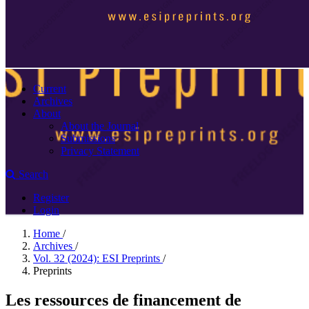
Current
Archives
About
About the Journal
Submissions
Privacy Statement
Search
Register
Login
Home
/
Archives
/
Vol. 32 (2024): ESI Preprints
/
Preprints
Les ressources de financement de