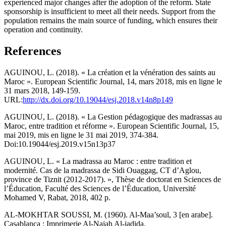
experienced major changes after the adoption of the reform. State
sponsorship is insufficient to meet all their needs. Support from the
population remains the main source of funding, which ensures their
operation and continuity.
References
AGUINOU, L. (2018). « La création et la vénération des saints au
Maroc ». European Scientific Journal, 14, mars 2018, mis en ligne le
31 mars 2018, 149-159.
URL:
http://dx.doi.org/10.19044/esj.2018.v14n8p149
AGUINOU, L. (2018). « La Gestion pédagogique des madrassas au
Maroc, entre tradition et réforme ». European Scientific Journal, 15,
mai 2019, mis en ligne le 31 mai 2019, 374-384.
Doi:10.19044/esj.2019.v15n13p37
AGUINOU, L. « La madrassa au Maroc : entre tradition et
modernité. Cas de la madrassa de Sidi Ouaggag, CT d’Aglou,
province de Tiznit (2012-2017). », Thèse de doctorat en Sciences de
l’Éducation, Faculté des Sciences de l’Éducation, Université
Mohamed V, Rabat, 2018, 402 p.
AL-MOKHTAR SOUSSI, M. (1960). Al-Maa’soul, 3 [en arabe].
Casablanca : Imprimerie Al-Najah Al-jadida.