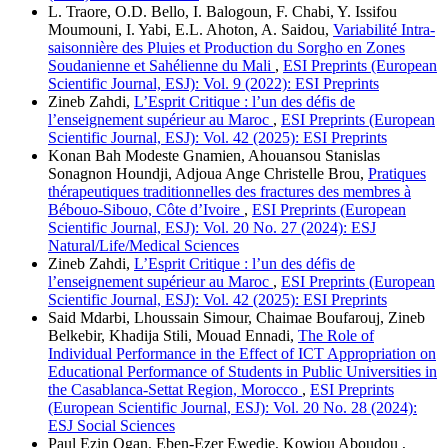
L. Traore, O.D. Bello, I. Balogoun, F. Chabi, Y. Issifou
Moumouni, I. Yabi, E.L. Ahoton, A. Saidou,
Variabilité Intra-
saisonnière des Pluies et Production du Sorgho en Zones
Soudanienne et Sahélienne du Mali
,
ESI Preprints (European
Scientific Journal, ESJ): Vol. 9 (2022): ESI Preprints
Zineb Zahdi,
L’Esprit Critique : l’un des défis de
l’enseignement supérieur au Maroc
,
ESI Preprints (European
Scientific Journal, ESJ): Vol. 42 (2025): ESI Preprints
Konan Bah Modeste Gnamien, Ahouansou Stanislas
Sonagnon Houndji, Adjoua Ange Christelle Brou,
Pratiques
thérapeutiques traditionnelles des fractures des membres à
Bébouo-Sibouo, Côte d’Ivoire
,
ESI Preprints (European
Scientific Journal, ESJ): Vol. 20 No. 27 (2024): ESJ
Natural/Life/Medical Sciences
Zineb Zahdi,
L’Esprit Critique : l’un des défis de
l’enseignement supérieur au Maroc
,
ESI Preprints (European
Scientific Journal, ESJ): Vol. 42 (2025): ESI Preprints
Said Mdarbi, Lhoussain Simour, Chaimae Boufarouj, Zineb
Belkebir, Khadija Stili, Mouad Ennadi,
The Role of
Individual Performance in the Effect of ICT Appropriation on
Educational Performance of Students in Public Universities in
the Casablanca-Settat Region, Morocco
,
ESI Preprints
(European Scientific Journal, ESJ): Vol. 20 No. 28 (2024):
ESJ Social Sciences
Paul Ezin Ogan, Eben-Ezer Ewedje, Kowiou Aboudou ,