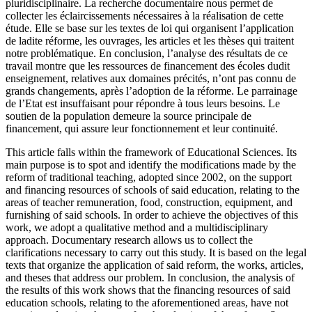
pluridisciplinaire. La recherche documentaire nous permet de
collecter les éclaircissements nécessaires à la réalisation de cette
étude. Elle se base sur les textes de loi qui organisent l’application
de ladite réforme, les ouvrages, les articles et les thèses qui traitent
notre problématique. En conclusion, l’analyse des résultats de ce
travail montre que les ressources de financement des écoles dudit
enseignement, relatives aux domaines précités, n’ont pas connu de
grands changements, après l’adoption de la réforme. Le parrainage
de l’Etat est insuffaisant pour répondre à tous leurs besoins. Le
soutien de la population demeure la source principale de
financement, qui assure leur fonctionnement et leur continuité.
This article falls within the framework of Educational Sciences. Its
main purpose is to spot and identify the modifications made by the
reform of traditional teaching, adopted since 2002, on the support
and financing resources of schools of said education, relating to the
areas of teacher remuneration, food, construction, equipment, and
furnishing of said schools. In order to achieve the objectives of this
work, we adopt a qualitative method and a multidisciplinary
approach. Documentary research allows us to collect the
clarifications necessary to carry out this study. It is based on the legal
texts that organize the application of said reform, the works, articles,
and theses that address our problem. In conclusion, the analysis of
the results of this work shows that the financing resources of said
education schools, relating to the aforementioned areas, have not