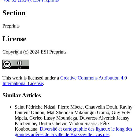
Section
Preprints
License
Copyright (c) 2024 ESI Preprints
This work is licensed under a
Creative Commons Attribution 4.0
International License
.
Similar Articles
Saint Fédriche Ndzai, Pierre Mbete, Chauvelin Douh, Ravhy
Laurent Ondon, Mat-Sheridan Mikoungui Gomo, Guy Foly
Mpela, Gerleo Lassy Moundaga, Duvaress Alverick Jeansy
Kimbembe, Destin Chelvin Vindou Siassia, Félix
Koubouana,
Diversité et cartographie des ligneux le long des
grandes artères de la ville de Brazzaville : cas des