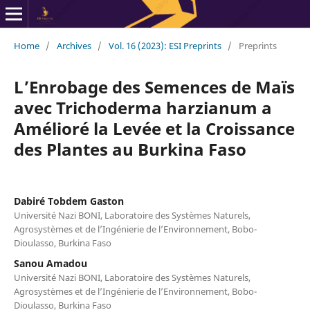
Home
/
Archives
/
Vol. 16 (2023): ESI Preprints
/
Preprints
L’Enrobage des Semences de Maïs
avec Trichoderma harzianum a
Amélioré la Levée et la Croissance
des Plantes au Burkina Faso
Dabiré Tobdem Gaston
Université Nazi BONI, Laboratoire des Systèmes Naturels,
Agrosystèmes et de l’Ingénierie de l’Environnement, Bobo-
Dioulasso, Burkina Faso
Sanou Amadou
Université Nazi BONI, Laboratoire des Systèmes Naturels,
Agrosystèmes et de l’Ingénierie de l’Environnement, Bobo-
Dioulasso, Burkina Faso