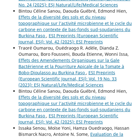
No. 24 (2025): ESJ Natural/Life/Medical Sciences
Bintou Céline Sanou, Daouda Guébré, Edmond Hien,
Effets de la diversité des sols et du niveau
topographique sur l’activité microbienne et le cycle du
carbone en contexte de bas-fonds sud-soudaniens du
Burkina Faso
,
ESI Preprints (European Scientific
Journal, ESJ): Vol. 42 (2025): ESI Preprints
Traoré Oumarou, Ouédraogo R. Adèle, Dianda Z.
Oumarou, Boro Fousseni, Bouda Etienne, Wonni Issa,
Effets des Amendements Organiques sur la Gale
Bactérienne et la Pourriture Apicale de la Tomate à
Bobo-Dioulasso au Burkina Faso
,
ESI Preprints
(European Scientific Journal, ESJ): Vol. 19 No. 33
(2023): ESJ Natural/Life/Medical Sciences
Bintou Céline Sanou, Daouda Guébré, Edmond Hien,
Effets de la diversité des sols et du niveau
topographique sur l’activité microbienne et le cycle du
carbone en contexte de bas-fonds sud-soudaniens du
Burkina Faso
,
ESI Preprints (European Scientific
Journal, ESJ): Vol. 42 (2025): ESI Preprints
Issaka Senou, Moïse Yoni, Hamza Ouedraogo, Hassan
Bismarck Nacro, Antoine N. Some,
Evaluation de la