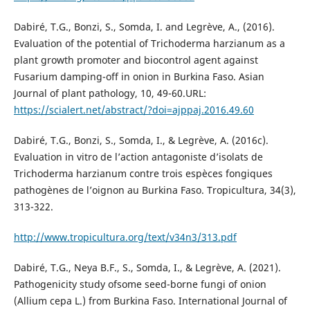
Dabiré, T.G., Bonzi, S., Somda, I. and Legrève, A., (2016).
Evaluation of the potential of Trichoderma harzianum as a
plant growth promoter and biocontrol agent against
Fusarium damping-off in onion in Burkina Faso. Asian
Journal of plant pathology, 10, 49-60.URL:
https://scialert.net/abstract/?doi=ajppaj.2016.49.60
Dabiré, T.G., Bonzi, S., Somda, I., & Legrève, A. (2016c).
Evaluation in vitro de l’action antagoniste d’isolats de
Trichoderma harzianum contre trois espèces fongiques
pathogènes de l’oignon au Burkina Faso. Tropicultura, 34(3),
313-322.
http://www.tropicultura.org/text/v34n3/313.pdf
Dabiré, T.G., Neya B.F., S., Somda, I., & Legrève, A. (2021).
Pathogenicity study ofsome seed-borne fungi of onion
(Allium cepa L.) from Burkina Faso. International Journal of