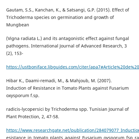
Gautam, S.S., Kanchan, K., & Satsangi, G.P. (2015). Effect of
Trichoderma species on germination and growth of
Mungbean
(Vigna radiata L.) and its antagonistic effect against fungal
pathogens. International Journal of Advanced Research, 3
(2), 153-
https://ustboniface.libguides.com/citer/apa7#Article%20de%
Hibar K., Daami-remadi, M., & Mahjoub, M. (2007).
Induction of Resistance in Tomato Plants against Fusarium
oxysporum f.sp.
radicis-lycopersici by Trichoderma spp. Tunisian Journal of
Plant Protection, 2, 47-58.
https://www.researchgate.net/publication/284079077_Inductio
esistance_in_tomato_plants_against_Fusarium_oysporum_fsp_ra