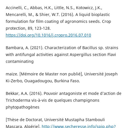
Accinelli, C., Abbas, H.K., Little, N.S., Kotowicz, J.K.,
Mencarelli, M., & Shier, W.T. (2016). A liquid bioplastic
formulation for film coating of agronomics seeds. Crop
protection, 89, 123-128.
https://doi.org/10.1016/j.cropro.2016.07.010
Bambara, A. (2021). Characterization of Bacillus sp. strains
with antifungal activities against Aspergillus section Flavi
contaminating
maize. [Mémoire de Master non publié], Université Joseph
Ki-Zerbo, Ouagadougou, Burkina Faso.
Bekkar, A.A. (2016). Pouvoir antagoniste et mode d’action de
Trichoderma vis-à-vis de quelques champignons
phytopathogènes
[Thèse de Doctorat, Université Mustapha Stambouli
Mascara, Algérie],
http://www.secheresse.info/spip.php?