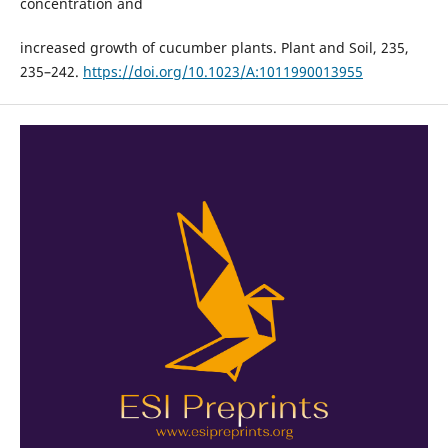
concentration and
increased growth of cucumber plants. Plant and Soil, 235,
235–242.
https://doi.org/10.1023/A:1011990013955