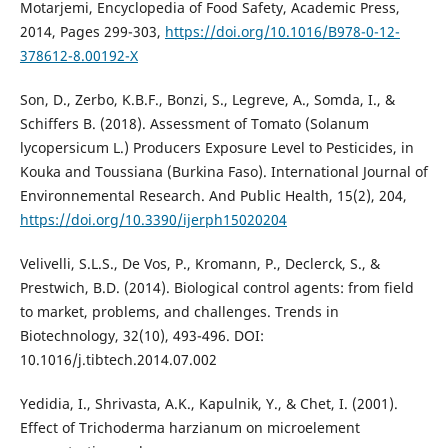
Motarjemi, Encyclopedia of Food Safety, Academic Press,
2014, Pages 299-303,
https://doi.org/10.1016/B978-0-12-
378612-8.00192-X
Son, D., Zerbo, K.B.F., Bonzi, S., Legreve, A., Somda, I., &
Schiffers B. (2018). Assessment of Tomato (Solanum
lycopersicum L.) Producers Exposure Level to Pesticides, in
Kouka and Toussiana (Burkina Faso). International Journal of
Environnemental Research. And Public Health, 15(2), 204,
https://doi.org/10.3390/ijerph15020204
Velivelli, S.L.S., De Vos, P., Kromann, P., Declerck, S., &
Prestwich, B.D. (2014). Biological control agents: from field
to market, problems, and challenges. Trends in
Biotechnology, 32(10), 493-496. DOI:
10.1016/j.tibtech.2014.07.002
Yedidia, I., Shrivasta, A.K., Kapulnik, Y., & Chet, I. (2001).
Effect of Trichoderma harzianum on microelement