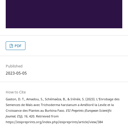
PDF
Published
2023-05-05
How to Cite
Gaston, D. T., Amadou, S., Schémaéza, B., & Irénée, S. (2023). L’Enrobage des
Semences de Maïs avec Trichoderma harzianum a Amélioré la Levée et la
Croissance des Plantes au Burkina Faso.
ESI Preprints (European Scientific
Journal, ESJ)
,
16
, 420. Retrieved from
https://esipreprints.org/index.php/esipreprints/article/view/384