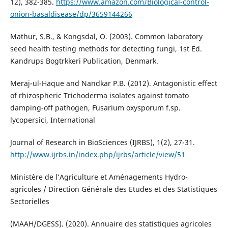
12), 382-385.
https://www.amazon.com/Biological-control-
onion-basaldisease/dp/3659144266
Mathur, S.B., & Kongsdal, O. (2003). Common laboratory
seed health testing methods for detecting fungi, 1st Ed.
Kandrups Bogtrkkeri Publication, Denmark.
Meraj-ul-Haque and Nandkar P.B. (2012). Antagonistic effect
of rhizospheric Trichoderma isolates against tomato
damping-off pathogen, Fusarium oxysporum f.sp.
lycopersici, International
Journal of Research in BioSciences (IJRBS), 1(2), 27-31.
http://www.ijrbs.in/index.php/ijrbs/article/view/51
Ministère de l’Agriculture et Aménagements Hydro-
agricoles / Direction Générale des Etudes et des Statistiques
Sectorielles
(MAAH/DGESS). (2020). Annuaire des statistiques agricoles