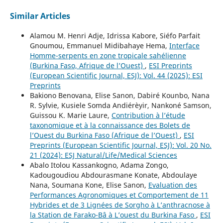
Similar Articles
Alamou M. Henri Adje, Idrissa Kabore, Siéfo Parfait
Gnoumou, Emmanuel Midibahaye Hema,
Interface
Homme-serpents en zone tropicale sahélienne
(Burkina Faso, Afrique de l’Ouest)
,
ESI Preprints
(European Scientific Journal, ESJ): Vol. 44 (2025): ESI
Preprints
Bakiono Benovana, Elise Sanon, Dabiré Kounbo, Nana
R. Sylvie, Kusiele Somda Andiérèyir, Nankoné Samson,
Guissou K. Marie Laure,
Contribution à l’étude
taxonomique et à la connaissance des Bolets de
l’Ouest du Burkina Faso (Afrique de l’Ouest)
,
ESI
Preprints (European Scientific Journal, ESJ): Vol. 20 No.
21 (2024): ESJ Natural/Life/Medical Sciences
Abalo Itolou Kassankogno, Adama Zongo,
Kadougoudiou Abdourasmane Konate, Abdoulaye
Nana, Soumana Kone, Elise Sanon,
Evaluation des
Performances Agronomiques et Comportement de 11
Hybrides et de 3 Lignées de Sorgho à L’anthracnose à
la Station de Farako-Bâ à L’ouest du Burkina Faso
,
ESI