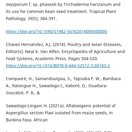
oxysporum f. sp. phaseoli by Trichoderma harzianum and
its use for common bean seed treatment. Tropical Plant
Pathology, 39(5), 384-391.
https://doi.org/10.1590/S1982-56762014000500005
Chaves Hernández, A.J. (2014). Poultry and Avian Diseases,
Editor(s): Neal K. Van Alfen, Encyclopedia of Agriculture and
Food Systems, Academic Press, Pages 504-520.
https://doi.org/10.1016/B978-0-444-52512-3.00183-2
Compaoré, H., Samandoulgou, S., Tapsoba F. W., Bambara
A., Ratongue H., Sawadogo I., Kaboré, D., Ouattara-
Sourabié, P. B., &
Sawadogo-Lingani H. (2021a). Aflatoxigenic potential of
Aspergillus section Flavi isolated from maize seeds, in
Burkina Faso. African