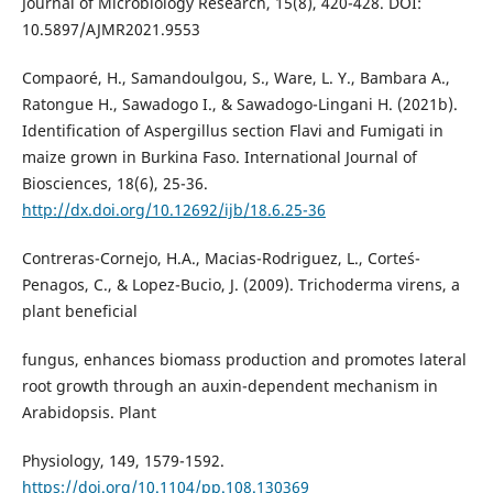
Journal of Microbiology Research, 15(8), 420-428. DOI:
10.5897/AJMR2021.9553
Compaoré, H., Samandoulgou, S., Ware, L. Y., Bambara A.,
Ratongue H., Sawadogo I., & Sawadogo-Lingani H. (2021b).
Identification of Aspergillus section Flavi and Fumigati in
maize grown in Burkina Faso. International Journal of
Biosciences, 18(6), 25-36.
http://dx.doi.org/10.12692/ijb/18.6.25-36
Contreras-Cornejo, H.A., Macias-Rodriguez, L., Corte´s-
Penagos, C., & Lopez-Bucio, J. (2009). Trichoderma virens, a
plant beneficial
fungus, enhances biomass production and promotes lateral
root growth through an auxin-dependent mechanism in
Arabidopsis. Plant
Physiology, 149, 1579-1592.
https://doi.org/10.1104/pp.108.130369