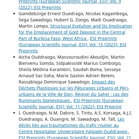
Preprints (European Scientific Journal, ESJ): Vol. 9
(2022): ESI Preprints
Gomdebziige Ernest Ouedrago, Nicolas Kagambega,
Sega Sawadogo, Hubert G. Zongo, Madi Ouadraogo,
Martin Lompo,
Structural Evolution and Its Implication
for the Emplacement of Gold Deposit in the Central
Part of Burkina Faso, West Africa
,
ESI Preprints
(European Scientific Journal, ESJ): Vol. 15 (2023): ESI
Preprints
Aïcha Ouédraogo, Massouroudini Akoudjin, Martin
Bienvenu Somda, Sidpakissidé Marius Comboigo,
Sheila Médina Karambiri, Soudah Boma, Sesseya
Arnaud Sas Soha, Marie Gaston Adrien Belem,
Rassablaga Dominique Sawadogo,
Impact des
Déchets Plastiques sur les Pâturages Urbains et Péri-
urbains de la Ville de Dori, Région du Sahel : cas des
Ruminants Domestiques
,
ESI Preprints (European
Scientific Journal, ESJ): Vol. 11 (2022): ESI Preprint
I. Ouedraogo, N.M. Dabire, S. Tinto, A.S. Korsaga, A.J.I.
Ouedraogo, A. Ouangre, M. Sawadogo, M. Tall,
Les
décès liés aux traumatismes du trafic routier au
Centre Hospitalier Universitaire Yalgado Ouédraogo
,
ESI Preprints (European Scientific Journal, ESJ): Vol. 21