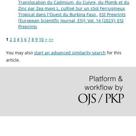
Translocation du Cadmium, du Cuivre, du Plomb et du
Zinc par Zea mays L. cultivé Sur un sSol Ferrugineux
Tropical dans l’Ouest du Burkina Faso
,
ESI Preprints
(European Scientific Journal, ESJ): Vol. 14 (2023): ESI
Preprints
1
2
3
4
5
6
7
8
9
10
>
>>
You may also
start an advanced similarity search
for this
article.