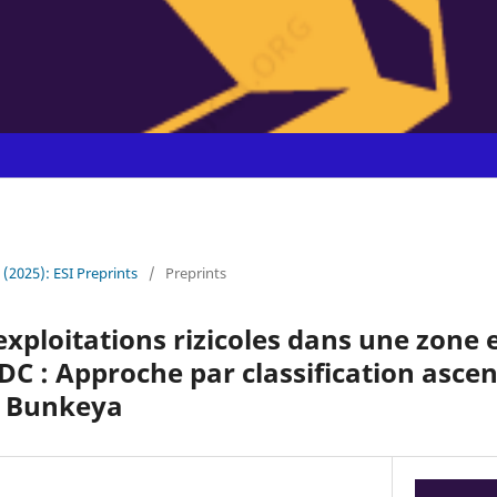
4 (2025): ESI Preprints
/
Preprints
exploitations rizicoles dans une zone
RDC : Approche par classification asce
à Bunkeya