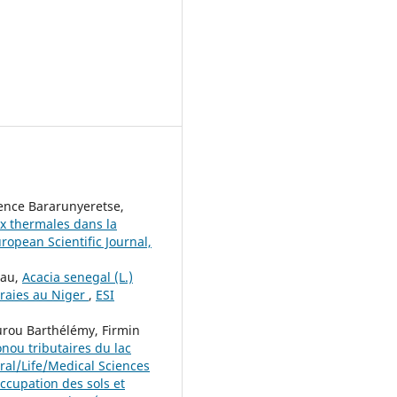
nce Bararunyeretse,
aux thermales dans la
uropean Scientific Journal,
eau,
Acacia senegal (L.)
eraies au Niger
,
ESI
urou Barthélémy, Firmin
onou tributaires du lac
ural/Life/Medical Sciences
cupation des sols et