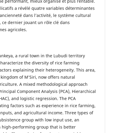
pe performant, mieux organisé et plus rentable.
licatifs a révélé quatre variables déterminantes
l’ancienneté dans l’activité, le système cultural
it, ce dernier jouant un rôle clé dans
mes agricoles.
nkeya, a rural town in the Lubudi territory
haracterize the diversity of rice farming
actors explaining their heterogeneity. This area,
 kingdom of M’Siri, now offers natural
griculture. A mixed methodological approach
incipal Component Analysis (PCA), Hierarchical
HAC), and logistic regression. The PCA
ating factors such as experience in rice farming,
 inputs, and agricultural income. Three types of
subsistence group with low input use, an
 high-performing group that is better