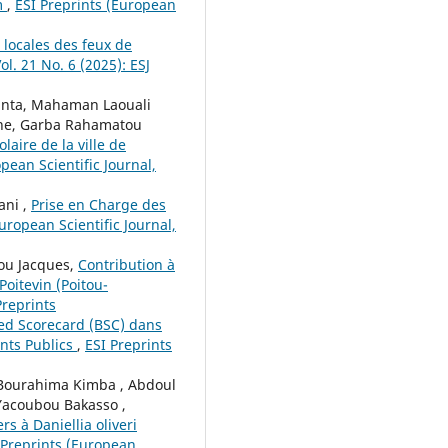
m
,
ESI Preprints (European
 locales des feux de
ol. 21 No. 6 (2025): ESJ
nta, Mahaman Laouali
ne, Garba Rahamatou
laire de la ville de
pean Scientific Journal,
ani ,
Prise en Charge des
uropean Scientific Journal,
ou Jacques,
Contribution à
Poitevin (Poitou-
Preprints
nced Scorecard (BSC) dans
ents Publics
,
ESI Preprints
Bourahima Kimba , Abdoul
Yacoubou Bakasso ,
s à Daniellia oliveri
 Preprints (European