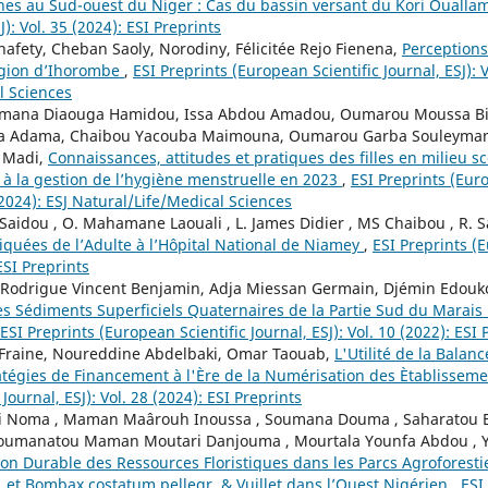
es au Sud-ouest du Niger : Cas du bassin versant du Kori Oualla
J): Vol. 35 (2024): ESI Preprints
hafety, Cheban Saoly, Norodiny, Félicitée Rejo Fienena,
Perceptions
egion d’Ihorombe
,
ESI Preprints (European Scientific Journal, ESJ): V
l Sciences
mana Diaouga Hamidou, Issa Abdou Amadou, Oumarou Moussa Bi
uba Adama, Chaibou Yacouba Maimouna, Oumarou Garba Souleyma
 Madi,
Connaissances, attitudes et pratiques des filles en milieu sco
 à la gestion de l’hygiène menstruelle en 2023
,
ESI Preprints (Euro
 (2024): ESJ Natural/Life/Medical Sciences
. Saidou , O. Mahamane Laouali , L. James Didier , MS Chaibou , R. S
quées de l’Adulte à l’Hôpital National de Niamey
,
ESI Preprints (E
 ESI Preprints
odrigue Vincent Benjamin, Adja Miessan Germain, Djémin Edouk
es Sédiments Superficiels Quaternaires de la Partie Sud du Marais 
ESI Preprints (European Scientific Journal, ESJ): Vol. 10 (2022): ESI 
 Fraine, Noureddine Abdelbaki, Omar Taouab,
L'Utilité de la Bala
ratégies de Financement à l'Ère de la Numérisation des Ètablissem
Journal, ESJ): Vol. 28 (2024): ESI Preprints
i Noma , Maman Maârouh Inoussa , Soumana Douma , Saharatou 
 Roumanatou Maman Moutari Danjouma , Mourtala Younfa Abdou , 
on Durable des Ressources Floristiques dans les Parcs Agroforestier
z. et Bombax costatum pellegr. & Vuillet dans l’Ouest Nigérien
,
ESI