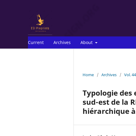
Current
Archives
About
Home
/
Archives
/
Vol. 4
Typologie des 
sud-est de la 
hiérarchique 