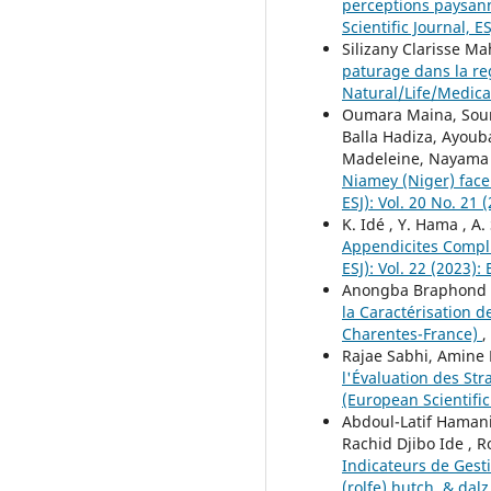
perceptions paysann
Scientific Journal, ES
Silizany Clarisse Ma
paturage dans la r
Natural/Life/Medica
Oumara Maina, Sou
Balla Hadiza, Ayo
Madeleine, Nayama
Niamey (Niger) face
ESJ): Vol. 20 No. 21
K. Idé , Y. Hama , A
Appendicites Compli
ESJ): Vol. 22 (2023):
Anongba Braphond R
la Caractérisation d
Charentes-France)
,
Rajae Sabhi, Amine
l'Évaluation des St
(European Scientific 
Abdoul-Latif Haman
Rachid Djibo Ide ,
Indicateurs de Gesti
(rolfe) hutch. & dal