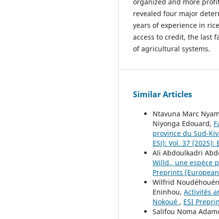
organized and more profit
revealed four major deter
years of experience in ri
access to credit, the last f
of agricultural systems.
Similar Articles
Ntavuna Marc Nyamu
Niyonga Edouard,
F
province du Sud-Ki
ESJ): Vol. 37 (2025):
Ali Abdoulkadri Abd
Willd., une espèce 
Preprints (European S
Wilfrid Noudéhouéno
Eninhou,
Activités 
Nokoué
,
ESI Preprin
Salifou Noma Adam