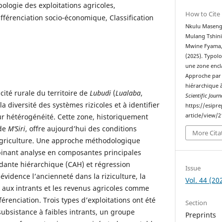
pologie des exploitations agricoles,
How to Cite
Différenciation socio-économique, Classification
Nkulu Masengo
Mulang Tshini
Mwine Fyama, 
(2025). Typolo
une zone encl
Approche par 
hiérarchique 
 cité rurale du territoire de
Lubudi
(
Lualaba
,
Scientific Journ
 la diversité des systèmes rizicoles et à identifier
https://esipr
eur hétérogénéité. Cette zone, historiquement
article/view/
 de
M’Siri
, offre aujourd’hui des conditions
More Cita
’agriculture. Une approche méthodologique
binant analyse en composantes principales
ndante hiérarchique (CAH) et régression
Issue
 évidence l’ancienneté dans la riziculture, la
Vol. 44 (20
ès aux intrants et les revenus agricoles comme
férenciation. Trois types d’exploitations ont été
Section
subsistance à faibles intrants, un groupe
Preprints