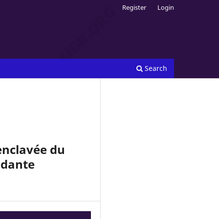
Register
Login
Search
 enclavée du
ndante