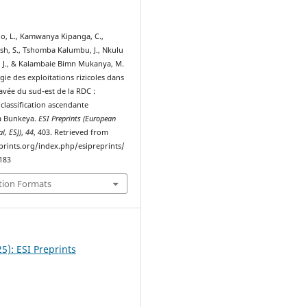
, L., Kamwanya Kipanga, C.,
sh, S., Tshomba Kalumbu, J., Nkulu
J., & Kalambaie Bimn Mukanya, M.
gie des exploitations rizicoles dans
avée du sud-est de la RDC :
classification ascendante
à Bunkeya.
ESI Preprints (European
al, ESJ)
,
44
, 403. Retrieved from
eprints.org/index.php/esipreprints/
2183
tion Formats
25): ESI Preprints