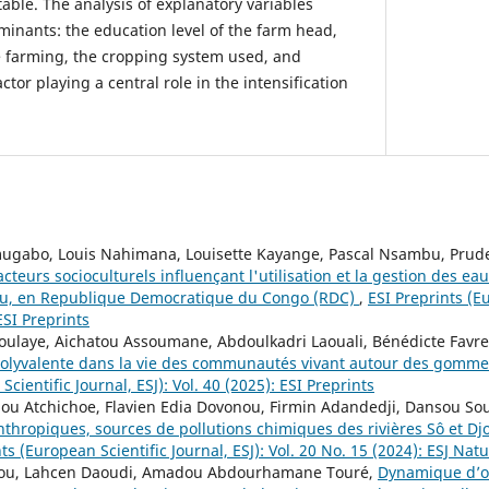
able. The analysis of explanatory variables
minants: the education level of the farm head,
ce farming, the cropping system used, and
actor playing a central role in the intensification
gabo, Louis Nahimana, Louisette Kayange, Pascal Nsambu, Prude
acteurs socioculturels influençant l'utilisation et la gestion des e
vu, en Republique Democratique du Congo (RDC)
,
ESI Preprints (E
 ESI Preprints
oulaye, Aichatou Assoumane, Abdoulkadri Laouali, Bénédicte Favr
polyvalente dans la vie des communautés vivant autour des gomm
cientific Journal, ESJ): Vol. 40 (2025): ESI Preprints
u Atchichoe, Flavien Edia Dovonou, Firmin Adandedji, Dansou So
anthropiques, sources de pollutions chimiques des rivières Sô et Dj
ts (European Scientific Journal, ESJ): Vol. 20 No. 15 (2024): ESJ Nat
ou, Lahcen Daoudi, Amadou Abdourhamane Touré,
Dynamique d’oc